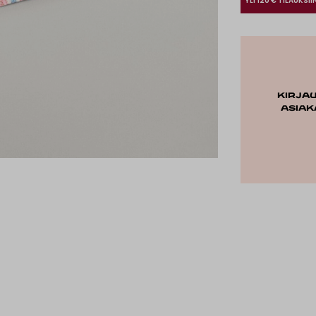
YLI 120 € TILAUKSII
Kirja
asiak