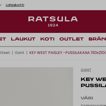
Lahjakortti
Toimituskulut alk
et
Laukut
Koti
Outlet
Brän
atteet
|
Gant
|
KEY WEST PAISLEY -PUSSILAKANA 150x21
GANT
KEY WE
PUSSI
VÄRI
Vaaleanpunaine