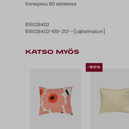
Konepesu 60 asteessa
851029402
851029402-651-213--[Lajitelmaton]
KATSO MYÖS
-30%