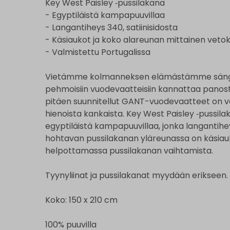
Key West Paisley ‑pussilakana
- Egyptiläistä kampapuuvillaa
- Langantiheys 340, satiinisidosta
- Käsiaukot ja koko alareunan mittainen vetok
- Valmistettu Portugalissa
Vietämme kolmanneksen elämästämme sängyssä,
pehmoisiin vuodevaatteisiin kannattaa panost
pitäen suunnitellut GANT-vuodevaatteet on val
hienoista kankaista. Key West Paisley ‑pussila
egyptiläistä kampapuuvillaa, jonka langantihe
hohtavan pussilakanan yläreunassa on käsiauko
helpottamassa pussilakanan vaihtamista.
Tyynyliinat ja pussilakanat myydään erikseen.
Koko: 150 x 210 cm
100% puuvilla