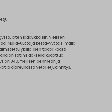
etju
 joten laadukkaisiin, ylellisen
aa. Mukavuutta ja kestävyyttä silmällä
mistettu yksilöllisen taidokkaasti
kana on satiinisidoksella kudottua
ys on 340. Ylellisen pehmeän ja
t ja alareunassa vetoketjukiinnitys,