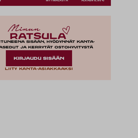
N
MYYMÄLÄSTÄ
ALKAEN 6,90 €
utuneena sisään, hyödynnät kanta-
asedut ja kerrytät ostohyvitystä
KIRJAUDU SISÄÄN
Liity kanta-asiakkaaksi