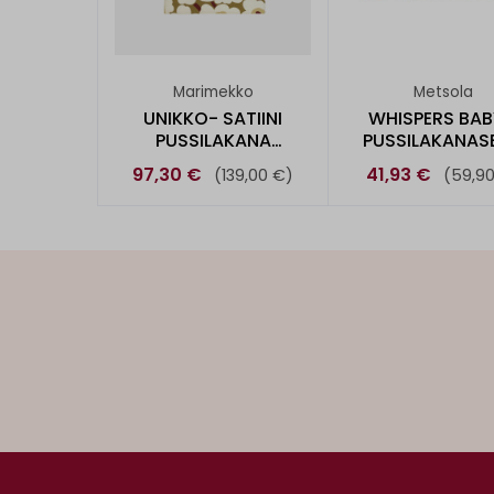
Marimekko
Metsola
UNIKKO- SATIINI
WHISPERS BAB
PUSSILAKANA
PUSSILAKANASE
150X210CM
80X120CM
97,30 €
41,93 €
(139,00 €)
(59,9