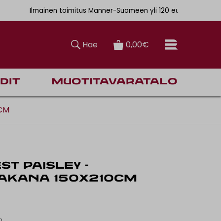
. 6,90€
Ilmainen toimitus Manner-Suomeen yli 120 euron tilauksiin
Hae
0,00€
dit
Muotitavaratalo
0CM
ST PAISLEY -
LAKANA 150x210CM
n