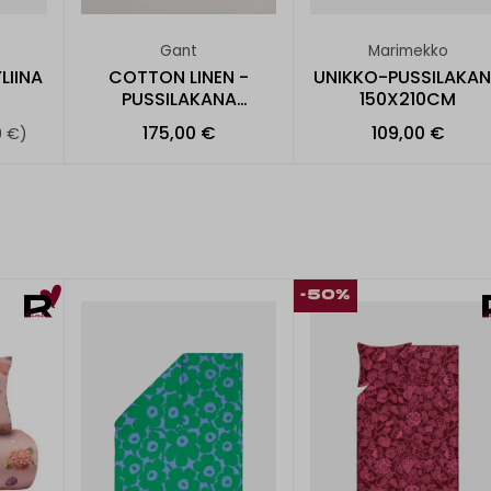
Gant
Marimekko
LIINA
COTTON LINEN -
UNIKKO-PUSSILAKA
PUSSILAKANA
150X210CM
150X210CM
175,00 €
109,00 €
0 €)
-50%