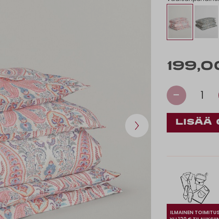
199,0
-
1
ILMAINEN TOIMITU