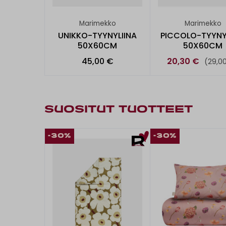
Marimekko
Marimekko
UNIKKO-TYYNYLIINA
PICCOLO-TYYNY
50X60CM
50X60CM
45,00 €
20,30 €
(29,0
SUOSITUT TUOTTEET
-30%
-30%