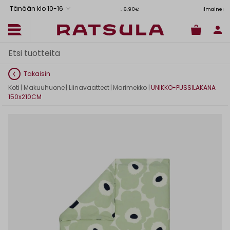
Tänään klo 10
-
16
Toimituskulut alk. 6,90€
Ilmainen toimitus Manner-Suomeen yli 120
Takaisin
Koti
|
Makuuhuone
|
Liinavaatteet
|
Marimekko
|
UNIKKO-PUSSILAKANA
150x210CM