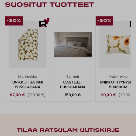
SUOSITUT TUOTTEET
-30%
-30%
Marimekko
Balmuir
Marimekko
UNIKKO- SATIINI
CASTELLE-
UNIKKO-TYYNYLIIN
PUSSILAKANA
PUSSILAKANA
50X60CM
150X210CM
150X210CM
97,30 €
150,00 €
20,30 €
(139,00 €)
(29,00 €)
TILAA RATSULAN UUTISKIRJE