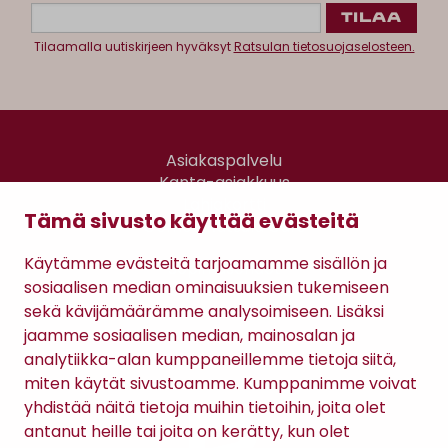
Tilaamalla uutiskirjeen hyväksyt
Ratsulan tietosuojaselosteen.
Asiakaspalvelu
Kanta-asiakkuus
Lahjakortti
Tämä sivusto käyttää evästeitä
Gomee Ratsula Café
Käytämme evästeitä tarjoamamme sisällön ja
Sopimusehdot
sosiaalisen median ominaisuuksien tukemiseen
Tietosuojaseloste
sekä kävijämäärämme analysoimiseen. Lisäksi
Maksutavat
jaamme sosiaalisen median, mainosalan ja
analytiikka-alan kumppaneillemme tietoja siitä,
miten käytät sivustoamme. Kumppanimme voivat
yhdistää näitä tietoja muihin tietoihin, joita olet
antanut heille tai joita on kerätty, kun olet