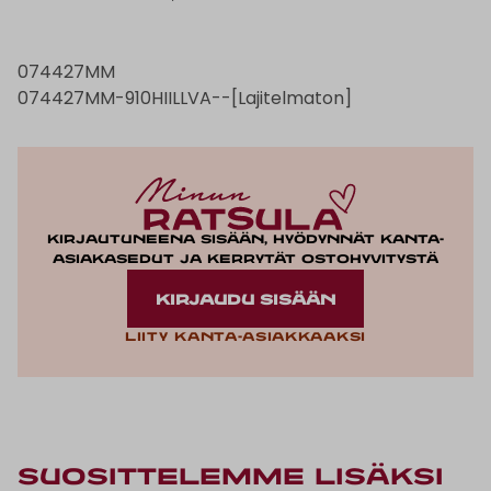
074427MM
074427MM-910HIILLVA--[Lajitelmaton]
Kirjautuneena sisään, hyödynnät kanta-
asiakasedut ja kerrytät ostohyvitystä
KIRJAUDU SISÄÄN
Liity kanta-asiakkaaksi
Suosittelemme lisäksi