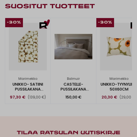
SUOSITUT TUOTTEET
-30%
-30%
Marimekko
Balmuir
Marimekko
UNIKKO- SATIINI
CASTELLE-
UNIKKO-TYYNYLIIN
PUSSILAKANA
PUSSILAKANA
50X60CM
150X210CM
150X210CM
97,30 €
150,00 €
20,30 €
(139,00 €)
(29,00 €)
TILAA RATSULAN UUTISKIRJE