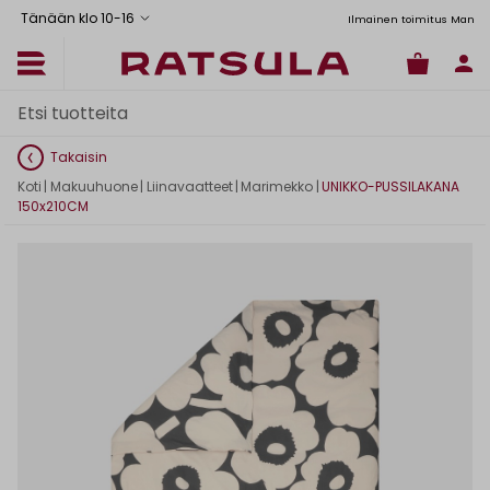
Tänään klo 10
-
16
Toimituskulut alk. 6,90€
Ilmainen toimitus Manner-Suomeen yli 120
Takaisin
Koti
|
Makuuhuone
|
Liinavaatteet
|
Marimekko
|
UNIKKO-PUSSILAKANA
150x210CM