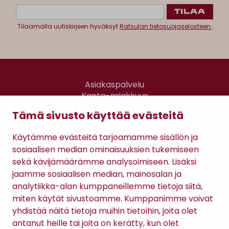
Tilaamalla uutiskirjeen hyväksyt
Ratsulan tietosuojaselosteen.
Asiakaspalvelu
Kanta-asiakkuus
Lahjakortti
Tämä sivusto käyttää evästeitä
Gomee Ratsula Café
Käytämme evästeitä tarjoamamme sisällön ja
Sopimusehdot
sosiaalisen median ominaisuuksien tukemiseen
Tietosuojaseloste
sekä kävijämäärämme analysoimiseen. Lisäksi
Maksutavat
jaamme sosiaalisen median, mainosalan ja
analytiikka-alan kumppaneillemme tietoja siitä,
miten käytät sivustoamme. Kumppanimme voivat
yhdistää näitä tietoja muihin tietoihin, joita olet
antanut heille tai joita on kerätty, kun olet