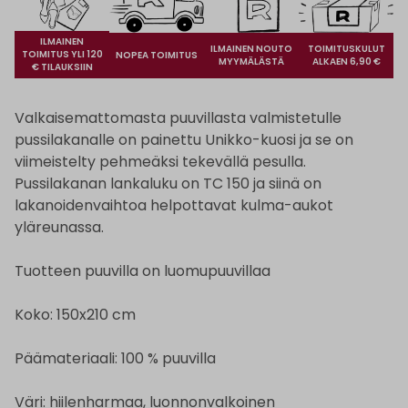
ILMAINEN
ILMAINEN NOUTO
TOIMITUSKULUT
TOIMITUS YLI 120
NOPEA TOIMITUS
MYYMÄLÄSTÄ
ALKAEN 6,90 €
€ TILAUKSIIN
Valkaisemattomasta puuvillasta valmistetulle
pussilakanalle on painettu Unikko-kuosi ja se on
viimeistelty pehmeäksi tekevällä pesulla.
Pussilakanan lankaluku on TC 150 ja siinä on
lakanoidenvaihtoa helpottavat kulma-aukot
yläreunassa.
Tuotteen puuvilla on luomupuuvillaa
Koko: 150x210 cm
Päämateriaali: 100 % puuvilla
Väri: hiilenharmaa, luonnonvalkoinen