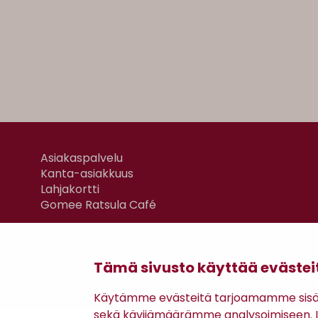
Asiakaspalvelu
Kanta-asiakkuus
Lahjakortti
Gomee Ratsula Café
Tämä sivusto käyttää evästei
Käytämme evästeitä tarjoamamme sisäll
sekä kävijämäärämme analysoimiseen. Li