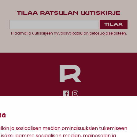
TILAA RATSULAN UUTISKIRJE
Tilaamalla uutiskirjeen hyväksyt
Ratsulan tietosuojaselosteen.
Antinkatu 17, 28100 Pori
tä
ön ja sosiaalisen median ominaisuuksien tukemiseen
säksi jaamme sosiaalisen median, mainosalan ja