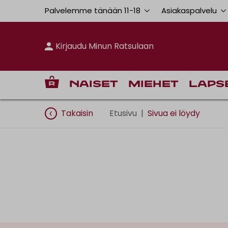
Palvelemme tänään 11
-
18
Asiakaspalvelu
Kirjaudu Minun Ratsulaan
Naiset
Miehet
Laps
Takaisin
Etusivu
|
Sivua ei löydy