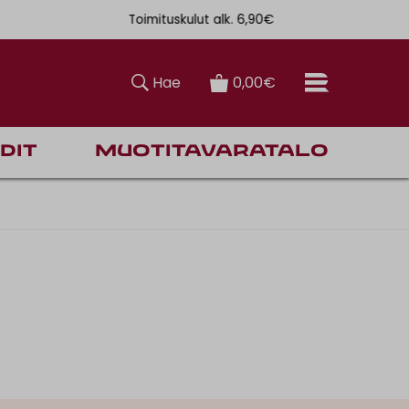
Toimituskulut alk. 6,90€
Ilmainen toi
Hae
0,00€
dit
Muotitavaratalo