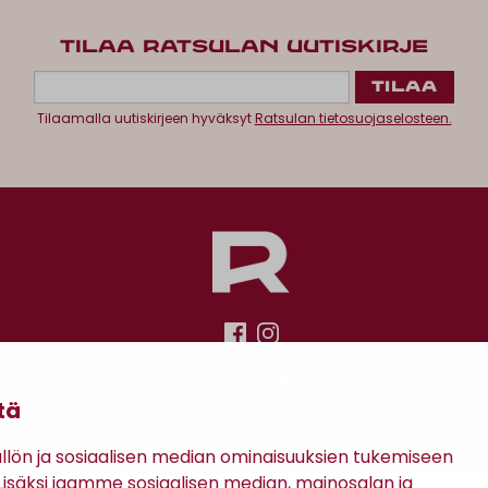
TILAA RATSULAN UUTISKIRJE
Tilaamalla uutiskirjeen hyväksyt
Ratsulan tietosuojaselosteen.
Antinkatu 17, 28100 Pori
tä
ön ja sosiaalisen median ominaisuuksien tukemiseen
säksi jaamme sosiaalisen median, mainosalan ja