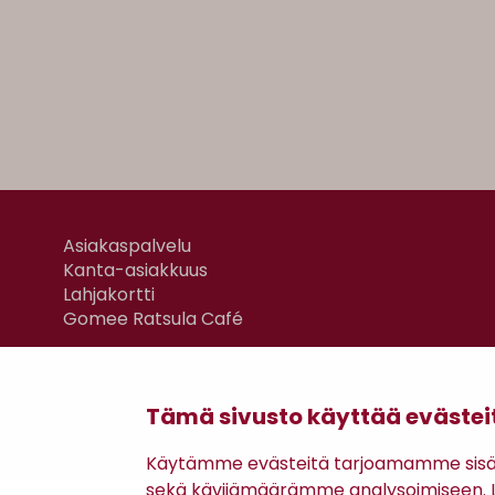
Asiakaspalvelu
Kanta-asiakkuus
Lahjakortti
Gomee Ratsula Café
Tämä sivusto käyttää evästei
Käytämme evästeitä tarjoamamme sisäll
sekä kävijämäärämme analysoimiseen. Li