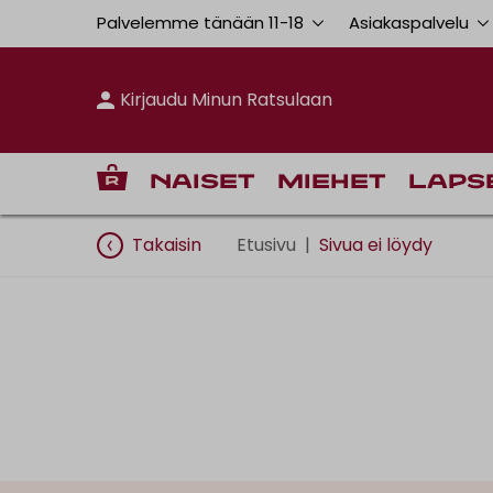
Palvelemme tänään 11
-
18
Asiakaspalvelu
Kirjaudu Minun Ratsulaan
Naiset
Miehet
Laps
Takaisin
Etusivu
|
Sivua ei löydy