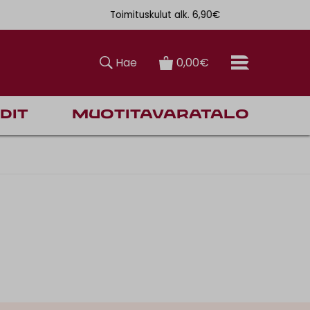
Toimituskulut alk. 6,90€
Ilmainen toi
Hae
0,00€
dit
Muotitavaratalo