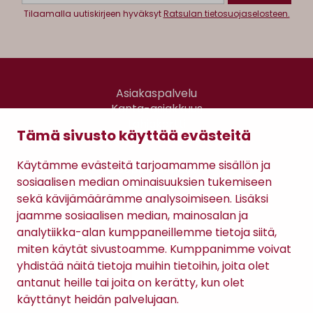
Tilaamalla uutiskirjeen hyväksyt
Ratsulan tietosuojaselosteen.
Asiakaspalvelu
Kanta-asiakkuus
Lahjakortti
Tämä sivusto käyttää evästeitä
Gomee Ratsula Café
Käytämme evästeitä tarjoamamme sisällön ja
Sopimusehdot
sosiaalisen median ominaisuuksien tukemiseen
Tietosuojaseloste
sekä kävijämäärämme analysoimiseen. Lisäksi
Maksutavat
jaamme sosiaalisen median, mainosalan ja
analytiikka-alan kumppaneillemme tietoja siitä,
miten käytät sivustoamme. Kumppanimme voivat
yhdistää näitä tietoja muihin tietoihin, joita olet
antanut heille tai joita on kerätty, kun olet
käyttänyt heidän palvelujaan.