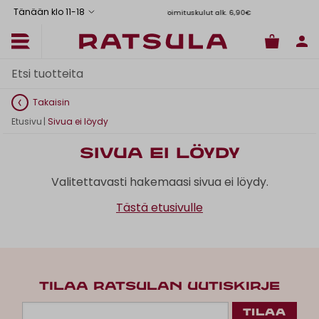
Tänään klo 11
-
18
Toimituskulut alk. 6,90€
Il
Takaisin
Etusivu
|
Sivua ei löydy
Sivua ei löydy
Valitettavasti hakemaasi sivua ei löydy.
Tästä etusivulle
TILAA RATSULAN UUTISKIRJE