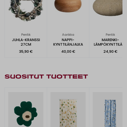
Pentik
Aarikka
Pentik
JUHLA-KRANSSI
NAPPI-
MARENKI-
27CM
KYNTTILÄNJALKA
LÄMPÖKYNTTILÄKU
PPI 9X5CM
35,90 €
40,00 €
24,90 €
SUOSITUT TUOTTEET