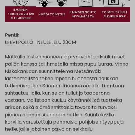
ILMAINEN
ILMAINEN NOUTO
TOIMITUSKULUT
TOIMITUS YLI 120
NOPEA TOIMITUS
MYYMÄLÄSTÄ
ALKAEN 6,90 €
€ TILAUKSIIN
Pentik
LEEVI PÖLLÖ -NEULELELU 23CM
Matkalla lastenhuoneen läpi voi vaihtaa kuulumiset
pöllön kanssa tai ihmetellä missä pupu luuraa. Minna
Niskakankaan suunnittelema Metsänväki-
lastenmallisto tekee lapsen huoneesta hauskan
tutkimusretken Suomen luonnon äärelle. Luontoon
suhtautuu ilolla, kun se on tullut jo taaperona
vastaan. Mallistoon kuuluu käytännöllisiä tuotteita
arkeen sekä elämänmittaisia tovereita turvaksi
pienen elämän suurimpiin hetkiin. Kuuntelevilla
korvilla varustettuja pehmoisia pohjoisen tyyppejä
heille, joille jokainen päivä on seikkailu.