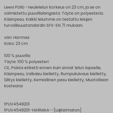
Leevi Pöllö -neulelelun korkeus on 23 cm, ja se on
valmistettu puuvillalangasta. Täyte on polyesteria.
Käsinpesu. Kaikki lelumme on testattu lelujen
turvallisuustandardin SFS-EN 71 mukaan.
väri: Harmaa
Koko: 23 cm
100 % puuvilla
Täyte: 100 % polyesteri
CE, Poista etiketti ennen kuin annat lelun lapselle,
Käsinpesu, Valkaisu kielletty, Rumpukuivaus kielletty,
Silitys kielletty, Kemiallinen pesu kielletty, Muotoillaan
kosteana
1PUV4549201
1PUV4549201-HARMAA--[Lajitelmaton]