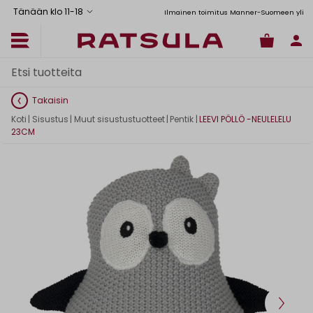
Tänään klo 11
-
18
Toimituskulut alk. 6,90€
Ilmainen toimitus Manner-Suomeen yli 120
Takaisin
Koti
|
Sisustus
|
Muut sisustustuotteet
|
Pentik
|
LEEVI PÖLLÖ -NEULELELU
23CM