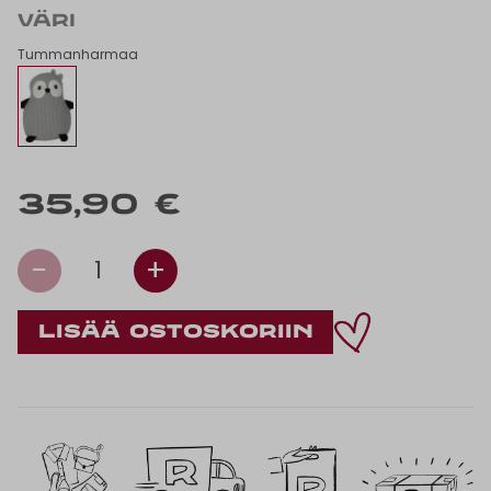
VÄRI
Tummanharmaa
35,90 €
-
+
1