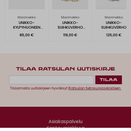
Marimekko
Marimekko
Marimekko
UNIKKO-
UNIKKO-
UNIKKO-
KYLPYHUONEEN
SUIHKUVERHO
SUIHKUVERHO
MATTO 73X74CM
180X200 CM
180X200CM
85,00 €
119,00 €
125,00 €
TILAA RATSULAN UUTISKIRJE
Tilaamalla uutiskirjeen hyväksyt
Ratsulan tietosuojaselosteen.
Asiakaspalvelu
Kanta-asiakkuus