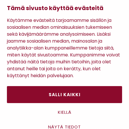
Lahjakortti
Tämä sivusto käyttää evästeitä
Gomee Ratsula Café
Käytämme evästeitä tarjoamamme sisällön ja
Sopimusehdot
sosiaalisen median ominaisuuksien tukemiseen
Tietosuojaseloste
sekä kävijämäärämme analysoimiseen. Lisäksi
Maksutavat
jaamme sosiaalisen median, mainosalan ja
analytiikka-alan kumppaneillemme tietoja siitä,
miten käytät sivustoamme. Kumppanimme voivat
yhdistää näitä tietoja muihin tietoihin, joita olet
antanut heille tai joita on kerätty, kun olet
käyttänyt heidän palvelujaan.
SALLI KAIKKI
Antinkatu 17, 28100 Pori
KIELLÄ
NÄYTÄ TIEDOT
Asiakaspalvelu