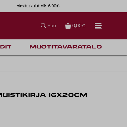
. 6,90€
Ilmainen toimitus Manner-Suomeen yli 120 euron tilauksiin
Hae
0,00€
dit
Muotitavaratalo
MUISTIKIRJA 16x20CM