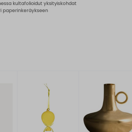
nessa kultafolioidut yksityiskohdat
ri paperinkeräykseen