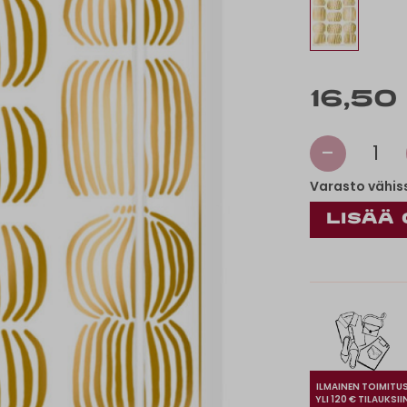
16,50
-
1
Varasto vähis
ILMAINEN TOIMITU
YLI 120 € TILAUKSII