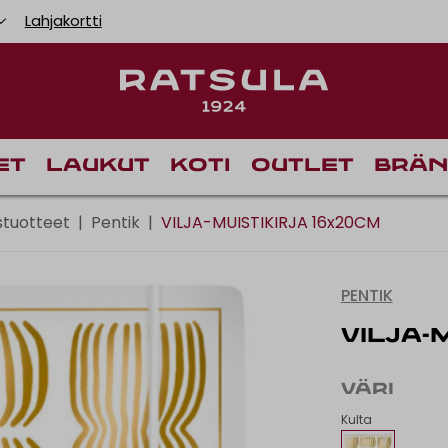
Lahjakortti
Toimituskulut alk
et
Laukut
Koti
Outlet
Brän
stuotteet
|
Pentik
|
VILJA-MUISTIKIRJA 16x20CM
PENTIK
VILJA-
VÄRI
Kulta