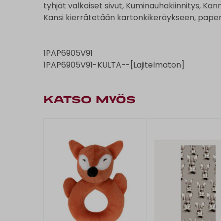
tyhjät valkoiset sivut, Kuminauhakiinnitys, Kan
Kansi kierrätetään kartonkikeräykseen, pape
1PAP6905V91
1PAP6905V91-KULTA--[Lajitelmaton]
KATSO MYÖS