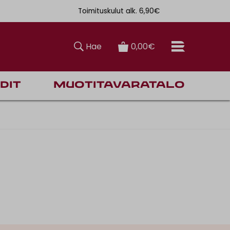
Toimituskulut alk. 6,90€
Ilmainen toi
Hae
0,00€
dit
Muotitavaratalo