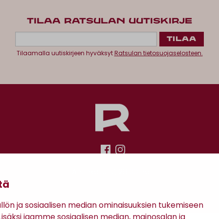
TILAA RATSULAN UUTISKIRJE
Tilaamalla uutiskirjeen hyväksyt
Ratsulan tietosuojaselosteen.
Antinkatu 17, 28100 Pori
tä
ön ja sosiaalisen median ominaisuuksien tukemiseen
säksi jaamme sosiaalisen median, mainosalan ja