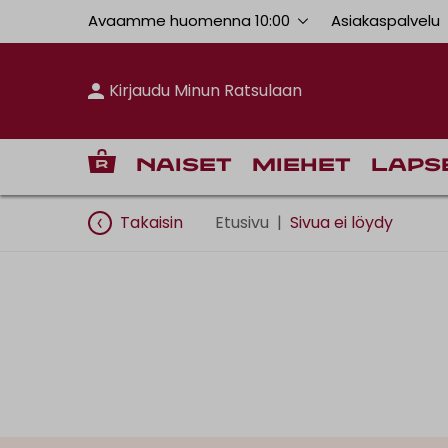
Avaamme huomenna 10:00
Asiakaspalvelu
Kirjaudu Minun Ratsulaan
Naiset
Miehet
Laps
Takaisin
Etusivu
|
Sivua ei löydy