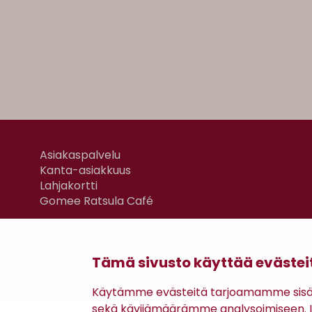
Asiakaspalvelu
Kanta-asiakkuus
Lahjakortti
Gomee Ratsula Café
Tämä sivusto käyttää evästei
Käytämme evästeitä tarjoamamme sisäll
sekä kävijämäärämme analysoimiseen. Li