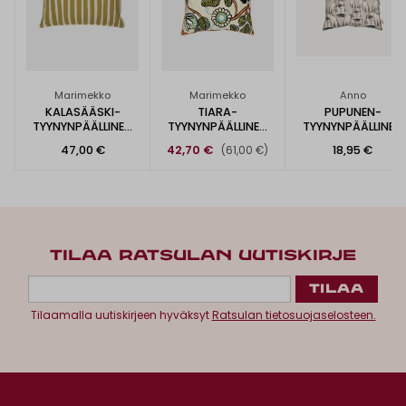
Marimekko
Marimekko
Anno
KALASÄÄSKI-
TIARA-
PUPUNEN-
TYYNYNPÄÄLLINEN
TYYNYNPÄÄLLINEN
TYYNYNPÄÄLLINEN
40X60CM
50X50CM
40X40CM
47,00 €
42,70 €
18,95 €
(61,00 €)
TILAA RATSULAN UUTISKIRJE
Tilaamalla uutiskirjeen hyväksyt
Ratsulan tietosuojaselosteen.