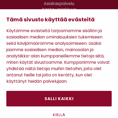
Asiakaspalvelu
Kanta-asiakkuus
Lahjakortti
Tämä sivusto käyttää evästeitä
Gomee Ratsula Café
Käytämme evästeitä tarjoamamme sisällön ja
Sopimusehdot
sosiaalisen median ominaisuuksien tukemiseen
Tietosuojaseloste
sekä kävijämäärämme analysoimiseen. Lisäksi
Maksutavat
jaamme sosiaalisen median, mainosalan ja
analytiikka-alan kumppaneillemme tietoja siitä,
miten käytät sivustoamme. Kumppanimme voivat
yhdistää näitä tietoja muihin tietoihin, joita olet
antanut heille tai joita on kerätty, kun olet
käyttänyt heidän palvelujaan.
SALLI KAIKKI
Antinkatu 17, 28100 Pori
KIELLÄ