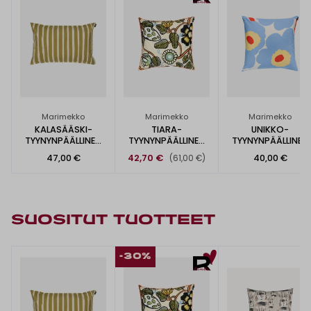
Marimekko
Marimekko
Marimekko
KALASÄÄSKI-
TIARA-
UNIKKO-
TYYNYNPÄÄLLINEN
TYYNYNPÄÄLLINEN
TYYNYNPÄÄLLINEN
40X60CM
50X50CM
50X50CM
47,00 €
42,70 €
40,00 €
(61,00 €)
SUOSITUT TUOTTEET
-30%