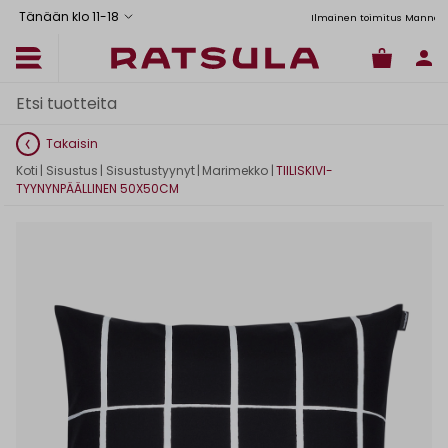
Tänään klo 11
-
18
Toimituskulut alk. 6,90€
Ilmainen toimitus Manner-Suomeen yli 120
Takaisin
Koti
|
Sisustus
|
Sisustustyynyt
|
Marimekko
|
TIILISKIVI-
TYYNYNPÄÄLLINEN 50X50CM