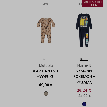
Osta väh. 3, saat
LAPSET
LAPSET
-25%
Koot
Koot
Name It
Metsola
NKMABEL
BEAR HAZELNUT
POKEMON -
-YÖPUKU
PYJAMA
49,90 €
26,24 €
34,99 €