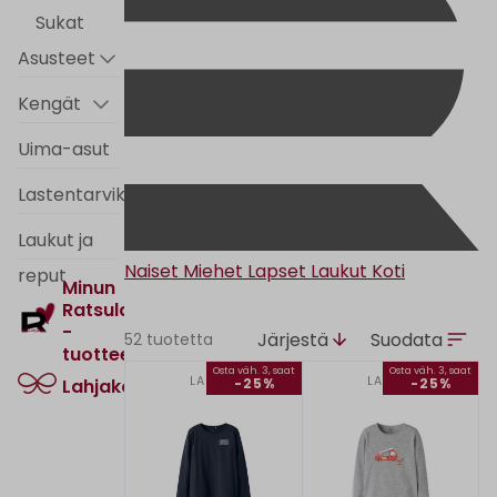
Sukat
Asusteet
Kengät
Uima-asut
Lastentarvikkeet
Laukut ja
Naiset
Miehet
Lapset
Laukut
Koti
reput
Minun
Ratsula
-
Järjestä
Suodata
52 tuotetta
tuotteet
Osta väh. 3, saat
Osta väh. 3, saat
LAPSET
LAPSET
-25%
-25%
Lahjakortti