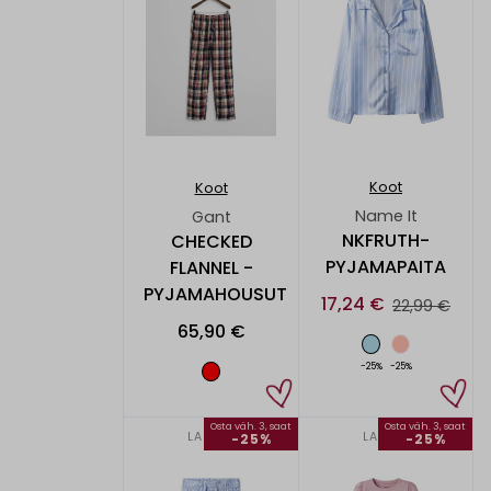
Koot
Koot
Name It
Gant
NKFRUTH-
CHECKED
PYJAMAPAITA
FLANNEL -
PYJAMAHOUSUT
17,24 €
22,99 €
65,90 €
-25%
-25%
Osta väh. 3, saat
Osta väh. 3, saat
LAPSET
LAPSET
-25%
-25%