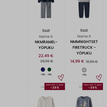
Koot
Koot
Name It
Name It
NMMNIGHTSET
NKMRAMEL-
FIRETRUCK -
YÖPUKU
YÖPUKU
22,49 €
14,99 €
29,99 €
19,99 €
-25%
-25%
-25%
Osta väh. 3, saat
Osta väh. 3, saat
LAPSET
LAPSET
-25%
-25%