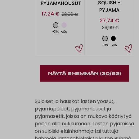
SQUISH -
PYJAMAHOUSUT
PYJAMA
17,24 €
22,99 €
27,74 €
36,99 €
-25%
-25%
-25%
-25%
NÄYTÄ ENEMMÄN
(30/52)
Suloiset ja hauskat lasten yöasut,
pyjamapaidat, pyjamahousut ja
pyjamasetit, joissa on mukava kääriytyä
peiton alle nukkumaan. Lasten pyjamissa
on suloisia eläinhahmoja tai tuttuja
hahmoja lastenohjelmista kuten Ryhmä