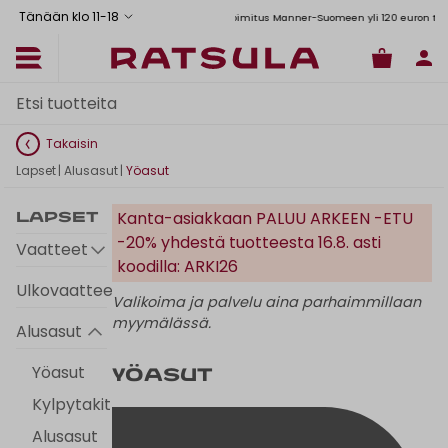
Tänään klo 11
-
18
Toimituskulut alk. 6,90€
Ilmainen toimitus Manner-Suomeen yli 120 euron tilauksiin
Takaisin
Lapset
|
Alusasut
|
Yöasut
Kanta-asiakkaan PALUU ARKEEN -ETU
Lapset
-20% yhdestä tuotteesta 16.8. asti
Vaatteet
koodilla: ARKI26
Ulkovaatteet
Valikoima ja palvelu aina parhaimmillaan
myymälässä.
Alusasut
Yöasut
Yöasut
Kylpytakit
Alusasut