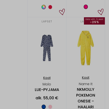
Osta väh. 3, saat
LAPSET
LAPSET
-25%
Koot
Koot
Name It
Molo
NKMOLLY
LUE-PYJAMA
POKEMON
alk.
55,00 €
ONESIE -
HAALARI