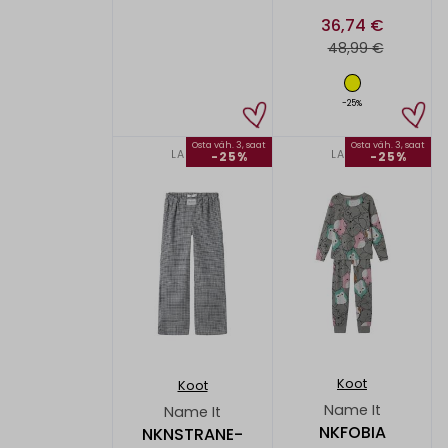
36,74 €
48,99 €
-25%
Osta väh. 3, saat
Osta väh. 3, saat
LAPSET
LAPSET
-25%
-25%
Koot
Koot
Name It
Name It
NKFOBIA
NKNSTRANE-