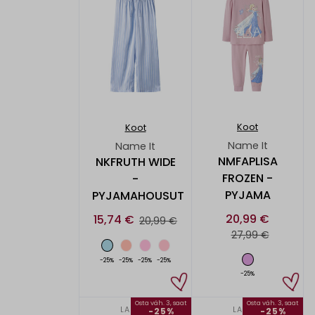
Koot
Koot
Name It
Name It
NMFAPLISA
NKFRUTH WIDE
FROZEN -
-
PYJAMA
PYJAMAHOUSUT
20,99 €
15,74 €
20,99 €
27,99 €
-25%
-25%
-25%
-25%
-25%
Osta väh. 3, saat
Osta väh. 3, saat
LAPSET
LAPSET
-25%
-25%