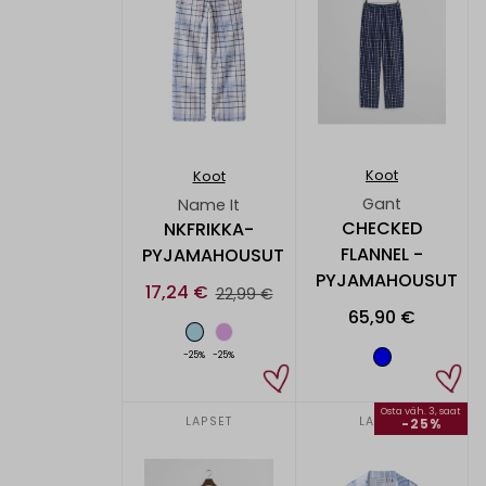
Koot
Koot
Gant
Name It
CHECKED
NKFRIKKA-
FLANNEL -
PYJAMAHOUSUT
PYJAMAHOUSUT
17,24 €
22,99 €
65,90 €
-25%
-25%
Osta väh. 3, saat
LAPSET
LAPSET
-25%