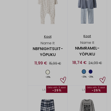
Koot
Koot
Name It
Name It
NMMRAMEL-
NBFNIGHTSUIT-
YÖPUKU
YÖPUKU
18,74 €
11,99 €
24,99 €
15,99 €
-25%
-25%
-25%
Osta väh. 3, saat
Osta väh. 3, saat
LAPSET
LAPSET
-25%
-25%