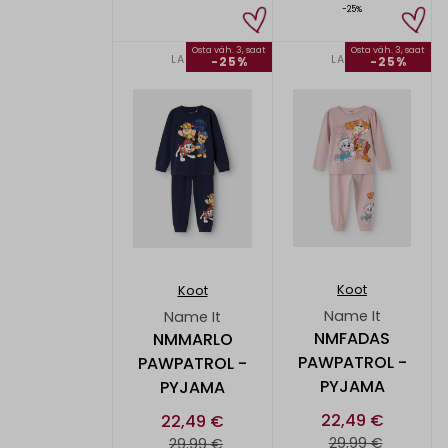
-25%
Osta väh. 3, saat
Osta väh. 3, saat
LAPSET
LAPSET
-25%
-25%
Koot
Koot
Name It
Name It
NMFADAS
NMMARLO
PAWPATROL -
PAWPATROL -
PYJAMA
PYJAMA
22,49 €
22,49 €
29,99 €
29,99 €