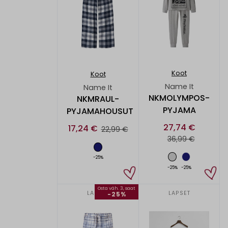
Koot
Koot
Name It
Name It
NKMOLYMPOS-
NKMRAUL-
PYJAMA
PYJAMAHOUSUT
27,74 €
17,24 €
22,99 €
36,99 €
-25%
-25%
-25%
Osta väh. 3, saat
LAPSET
LAPSET
-25%