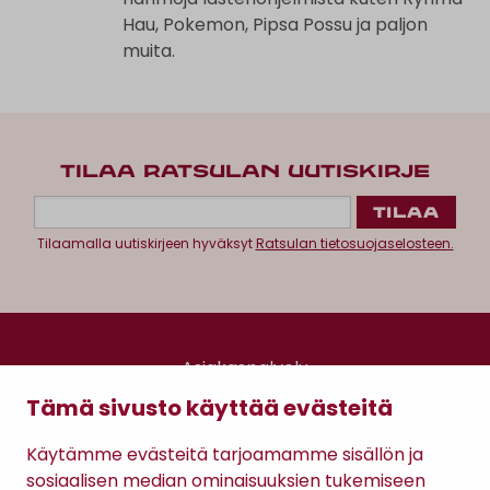
Hau, Pokemon, Pipsa Possu ja paljon
muita.
TILAA RATSULAN UUTISKIRJE
Tilaamalla uutiskirjeen hyväksyt
Ratsulan tietosuojaselosteen.
Asiakaspalvelu
Kanta-asiakkuus
Tämä sivusto käyttää evästeitä
Lahjakortti
Gomee Ratsula Café
Käytämme evästeitä tarjoamamme sisällön ja
sosiaalisen median ominaisuuksien tukemiseen
Sopimusehdot