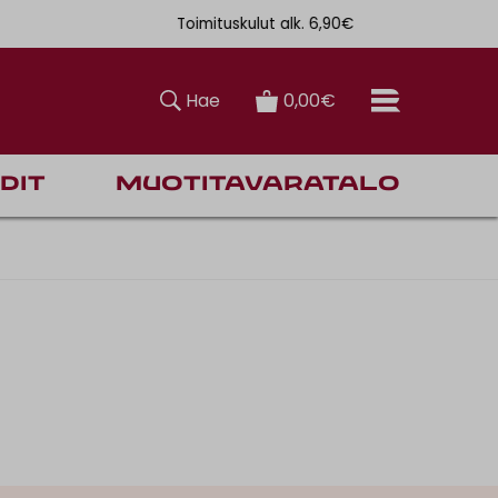
Toimituskulut alk. 6,90€
Ilmainen toi
Hae
0,00€
dit
Muotitavaratalo