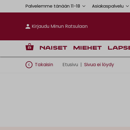
Palvelemme tänään 11
-
18
Asiakaspalvelu
Kirjaudu Minun Ratsulaan
Naiset
Miehet
Laps
Takaisin
Etusivu
|
Sivua ei löydy