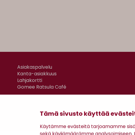
Asiakaspalvelu
Kanta-asiakkuus
Lahjakortti
Gomee Ratsula Café
Tämä sivusto käyttää evästei
Käytämme evästeitä tarjoamamme sisäll
sekä kävijämäärämme analysoimiseen. Li