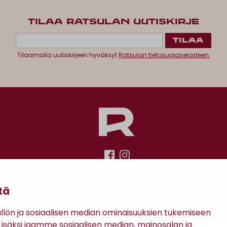
TILAA RATSULAN UUTISKIRJE
Tilaamalla uutiskirjeen hyväksyt
Ratsulan tietosuojaselosteen.
Antinkatu 17, 28100 Pori
tä
ön ja sosiaalisen median ominaisuuksien tukemiseen
säksi jaamme sosiaalisen median, mainosalan ja