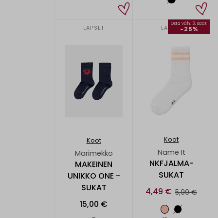
Osta väh. 3, saat
LAPSET
LAPSET
-25%
Koot
Koot
Name It
Marimekko
NKFJALMA-
MAKEINEN
SUKAT
UNIKKO ONE -
SUKAT
4,49 €
5,99 €
15,00 €