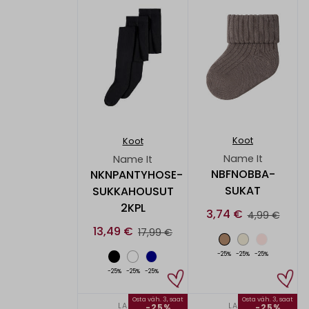
Koot
Koot
Name It
Name It
NBFNOBBA-
NKNPANTYHOSE-
SUKAT
SUKKAHOUSUT
2KPL
3,74 €
4,99 €
13,49 €
17,99 €
-25%
-25%
-25%
-25%
-25%
-25%
Osta väh. 3, saat
Osta väh. 3, saat
LAPSET
LAPSET
-25%
-25%