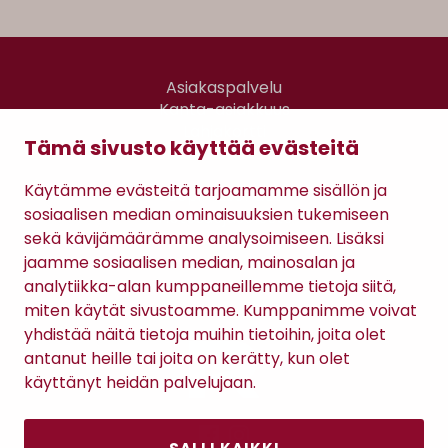
Asiakaspalvelu
Kanta-asiakkuus
Lahjakortti
Tämä sivusto käyttää evästeitä
Gomee Ratsula Café
Käytämme evästeitä tarjoamamme sisällön ja
Sopimusehdot
sosiaalisen median ominaisuuksien tukemiseen
Tietosuojaseloste
sekä kävijämäärämme analysoimiseen. Lisäksi
Maksutavat
jaamme sosiaalisen median, mainosalan ja
analytiikka-alan kumppaneillemme tietoja siitä,
miten käytät sivustoamme. Kumppanimme voivat
yhdistää näitä tietoja muihin tietoihin, joita olet
antanut heille tai joita on kerätty, kun olet
käyttänyt heidän palvelujaan.