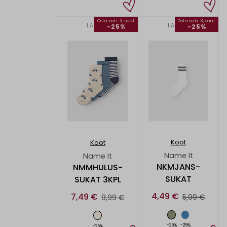
Osta väh. 3, saat
Osta väh. 3, saat
LAPSET
LAPSET
-25%
-25%
Koot
Koot
Name It
Name It
NKMJANS-
NMMHULUS-
SUKAT
SUKAT 3KPL
4,49 €
7,49 €
5,99 €
9,99 €
-25%
-25%
-25%