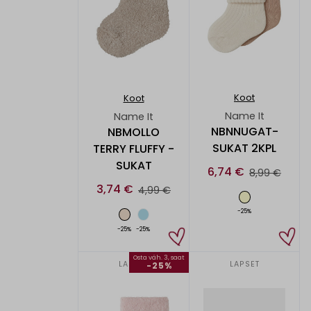
Koot
Koot
Name It
Name It
NBNNUGAT-
NBMOLLO
SUKAT 2KPL
TERRY FLUFFY -
SUKAT
6,74 €
8,99 €
3,74 €
4,99 €
-25%
-25%
-25%
Osta väh. 3, saat
LAPSET
LAPSET
-25%