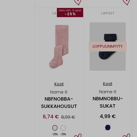
Osta väh. 3, saat
LAPSET
LAPSET
-25%
LOPPUUNMYYTY
Koot
Koot
Name It
Name It
NBMNOBBU-
NBFNOBBA-
SUKAT
SUKKAHOUSUT
4,99 €
6,74 €
8,99 €
-25%
-25%