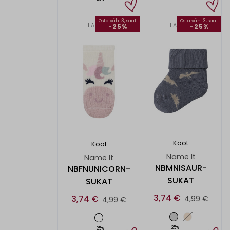
Osta väh. 3, saat
Osta väh. 3, saat
LAPSET
LAPSET
-25%
-25%
Koot
Koot
Name It
Name It
NBMNISAUR-
NBFNUNICORN-
SUKAT
SUKAT
3,74 €
3,74 €
4,99 €
4,99 €
-25%
-25%