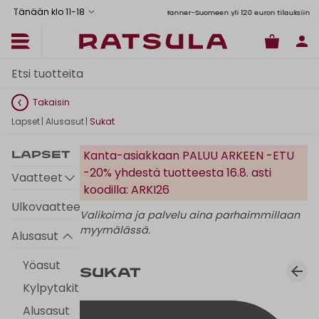
Tänään klo 11
-
18
Toimituskulut alk. 6,90€
Ilmainen toimitus Manner-Suomeen yli 120 euron tilauksiin
Takaisin
Lapset
|
Alusasut
|
Sukat
Kanta-asiakkaan PALUU ARKEEN -ETU
Lapset
-20% yhdestä tuotteesta 16.8. asti
Vaatteet
koodilla: ARKI26
Ulkovaatteet
Valikoima ja palvelu aina parhaimmillaan
myymälässä.
Alusasut
Yöasut
Sukat
Kylpytakit
Alusasut