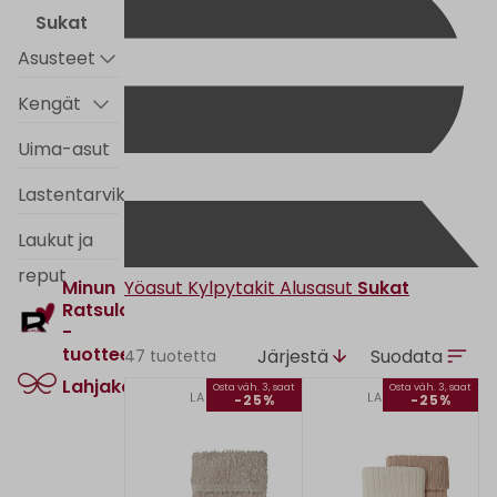
Sukat
Asusteet
Kengät
Uima-asut
Lastentarvikkeet
Laukut ja
reput
Yöasut
Kylpytakit
Alusasut
Sukat
Minun
Ratsula
-
tuotteet
Järjestä
Suodata
47 tuotetta
Lahjakortti
Osta väh. 3, saat
Osta väh. 3, saat
LAPSET
LAPSET
-25%
-25%