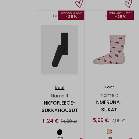
Osta väh. 3, saat
Osta väh. 3, saat
LAPSET
LAPSET
-25%
-25%
Koot
Koot
Name It
Name It
NMFRUNA-
NKFOFLEECE-
SUKAT
SUKKAHOUSUT
5,99 €
11,24 €
7,99 €
14,99 €
-25%
-25%