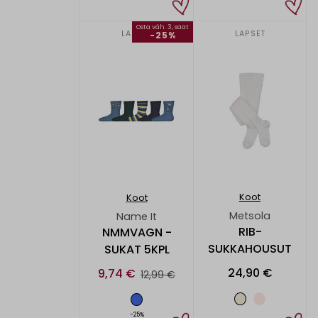
Osta väh. 3, saat
LAPSET
LAPSET
-25%
Koot
Koot
Metsola
Name It
RIB-
NMMVAGN -
SUKKAHOUSUT
SUKAT 5KPL
24,90 €
9,74 €
12,99 €
-25%