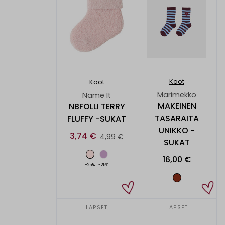
Koot
Koot
Marimekko
Name It
MAKEINEN
NBFOLLI TERRY
TASARAITA
FLUFFY -SUKAT
UNIKKO -
3,74 €
4,99 €
SUKAT
16,00 €
-25%
-25%
LAPSET
LAPSET