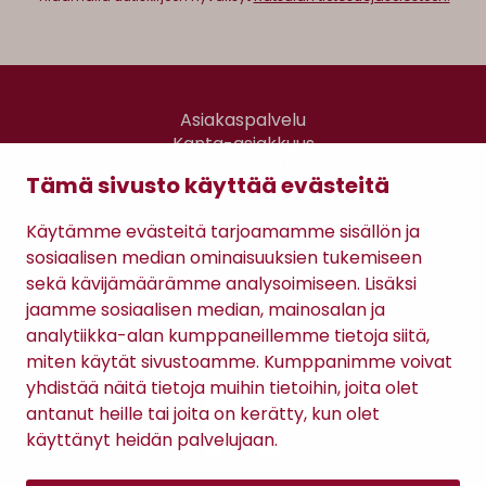
Asiakaspalvelu
Kanta-asiakkuus
Lahjakortti
Tämä sivusto käyttää evästeitä
Gomee Ratsula Café
Käytämme evästeitä tarjoamamme sisällön ja
Sopimusehdot
sosiaalisen median ominaisuuksien tukemiseen
Tietosuojaseloste
sekä kävijämäärämme analysoimiseen. Lisäksi
Maksutavat
jaamme sosiaalisen median, mainosalan ja
analytiikka-alan kumppaneillemme tietoja siitä,
miten käytät sivustoamme. Kumppanimme voivat
yhdistää näitä tietoja muihin tietoihin, joita olet
antanut heille tai joita on kerätty, kun olet
käyttänyt heidän palvelujaan.