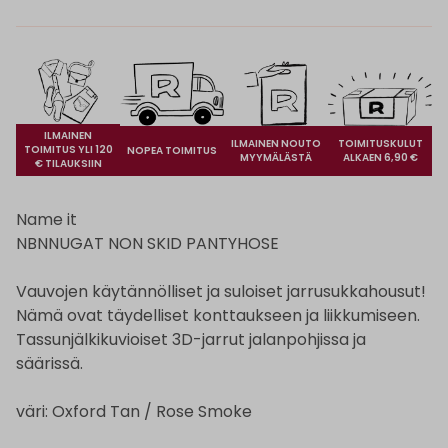
ILMAINEN
ILMAINEN NOUTO
TOIMITUSKULUT
TOIMITUS YLI 120
NOPEA TOIMITUS
MYYMÄLÄSTÄ
ALKAEN 6,90 €
€ TILAUKSIIN
Name it
NBNNUGAT NON SKID PANTYHOSE
Vauvojen käytännölliset ja suloiset jarrusukkahousut!
Nämä ovat täydelliset konttaukseen ja liikkumiseen.
Tassunjälkikuvioiset 3D-jarrut jalanpohjissa ja
säärissä.
väri: Oxford Tan / Rose Smoke