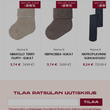
Osta väh. 3, saat
Osta väh. 3, saat
Osta väh. 3, s
-25%
-25%
-25%
Name It
Name It
Name It
NBMOLLO TERRY
NBFNOBBA-SUKAT
NKFROPLAVINNIS-
FLUFFY -SUKAT
SUKKAHOUSUT
3,74 €
3,74 €
8,24 €
(4,99 €)
(4,99 €)
(10,99 €)
TILAA RATSULAN UUTISKIRJE
Tilaamalla uutiskirjeen hyväksyt
Ratsulan tietosuojaselosteen.