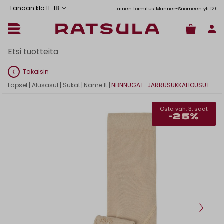
Tänään klo 11
-
18
Toimituskulut alk. 6,90€
Ilmainen toimitus Manner-Suomeen yli 120 euron t
Takaisin
Lapset
|
Alusasut
|
Sukat
|
Name It
|
NBNNUGAT-JARRUSUKKAHOUSUT
Osta väh. 3, saat
-25%