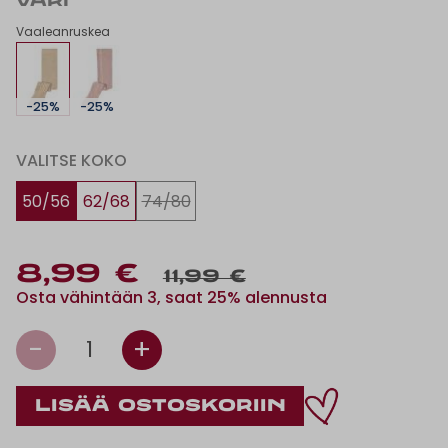
VÄRI
Vaaleanruskea
-25%
-25%
VALITSE KOKO
50/56
62/68
74/80
8,99 €
11,99 €
Osta vähintään 3, saat 25% alennusta
-
+
1