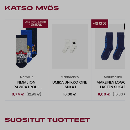
KATSO MYÖS
Osta väh. 3, saat
-50%
-25%
Name It
Marimekko
Marimekko
NMMJION
UMIKA UNIKKO ONE
MAKEINEN LOGO -
PAWPATROL -
-SUKAT
LASTEN SUKAT
SUKAT 3KPL
9,74 €
16,00 €
8,00 €
(12,99 €)
(16,00 €)
SUOSITUT TUOTTEET