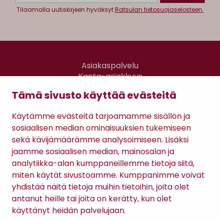
Tilaamalla uutiskirjeen hyväksyt
Ratsulan tietosuojaselosteen.
Asiakaspalvelu
Kanta-asiakkuus
Lahjakortti
Tämä sivusto käyttää evästeitä
Gomee Ratsula Café
Käytämme evästeitä tarjoamamme sisällön ja
Sopimusehdot
sosiaalisen median ominaisuuksien tukemiseen
Tietosuojaseloste
sekä kävijämäärämme analysoimiseen. Lisäksi
Maksutavat
jaamme sosiaalisen median, mainosalan ja
analytiikka-alan kumppaneillemme tietoja siitä,
miten käytät sivustoamme. Kumppanimme voivat
yhdistää näitä tietoja muihin tietoihin, joita olet
antanut heille tai joita on kerätty, kun olet
käyttänyt heidän palvelujaan.