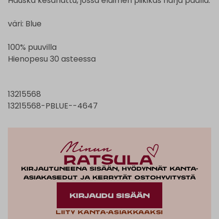
Hauska kesähattu, jossa eläimen piikikäs harja päällä.
väri: Blue
100% puuvilla
Hienopesu 30 asteessa
13215568
13215568-PBLUE--4647
Kirjautuneena sisään, hyödynnät kanta-
asiakasedut ja kerrytät ostohyvitystä
KIRJAUDU SISÄÄN
Liity kanta-asiakkaaksi