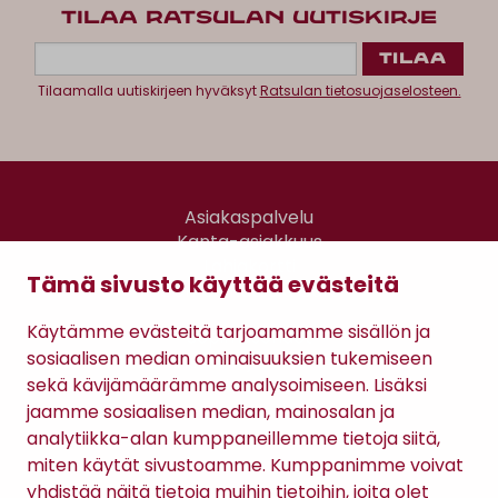
TILAA RATSULAN UUTISKIRJE
Tilaamalla uutiskirjeen hyväksyt
Ratsulan tietosuojaselosteen.
Asiakaspalvelu
Kanta-asiakkuus
Lahjakortti
Tämä sivusto käyttää evästeitä
Gomee Ratsula Café
Käytämme evästeitä tarjoamamme sisällön ja
Sopimusehdot
sosiaalisen median ominaisuuksien tukemiseen
Tietosuojaseloste
sekä kävijämäärämme analysoimiseen. Lisäksi
Maksutavat
jaamme sosiaalisen median, mainosalan ja
analytiikka-alan kumppaneillemme tietoja siitä,
miten käytät sivustoamme. Kumppanimme voivat
yhdistää näitä tietoja muihin tietoihin, joita olet