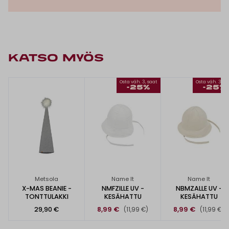
KATSO MYÖS
Osta väh. 3, saat
Osta väh. 3, s
-25%
-25%
Metsola
Name It
Name It
X-MAS BEANIE -
NMFZILLE UV -
NBMZALLE UV -
TONTTULAKKI
KESÄHATTU
KESÄHATTU
29,90 €
8,99 €
8,99 €
(11,99 €)
(11,99 €)