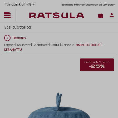
Tänään klo 11
-
18
Toimituskulut alk. 6,90€
Ilmainen toimitus Manner-Suomeen yli 120 euron tilauksi
Takaisin
Lapset
|
Asusteet
|
Päähineet
|
Hatut
|
Name It
|
NMMFIDO BUCKET -
KESÄHATTU
Osta väh. 3, saat
-25%