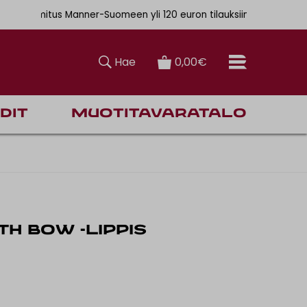
. 6,90€
ainen toimitus Manner-Suomeen yli 120 euron tilauksiin
Hae
0,00€
dit
Muotitavaratalo
TH BOW -LIPPIS