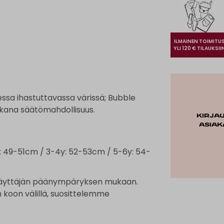
ILMAINEN TOIMITU
YLI 120 € TILAUKSII
essa ihastuttavassa värissä; Bubble
akana säätömahdollisuus.
Kirja
asiak
: 49-51cm / 3-4y: 52-53cm / 5-6y: 54-
 käyttäjän päänympäryksen mukaan.
n koon välillä, suosittelemme