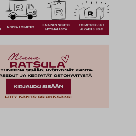
S
ILMAINEN NOUTO
TOIMITUSKULUT
NOPEA TOIMITUS
N
MYYMÄLÄSTÄ
ALKAEN 6,90 €
utuneena sisään, hyödynnät kanta-
asedut ja kerrytät ostohyvitystä
KIRJAUDU SISÄÄN
Liity kanta-asiakkaaksi