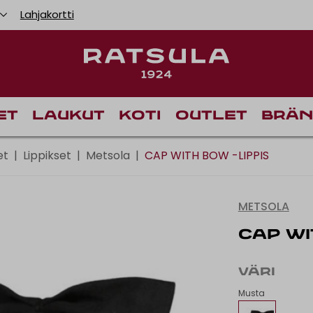
Lahjakortti
Toimituskulut alk
Ilm
et
Laukut
Koti
Outlet
Brän
et
|
Lippikset
|
Metsola
|
CAP WITH BOW -LIPPIS
METSOLA
CAP WI
VÄRI
Musta