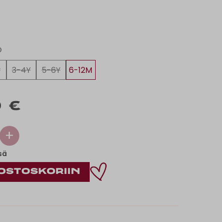
O
y
3-4Y
5-6Y
6-12M
 €
+
sä