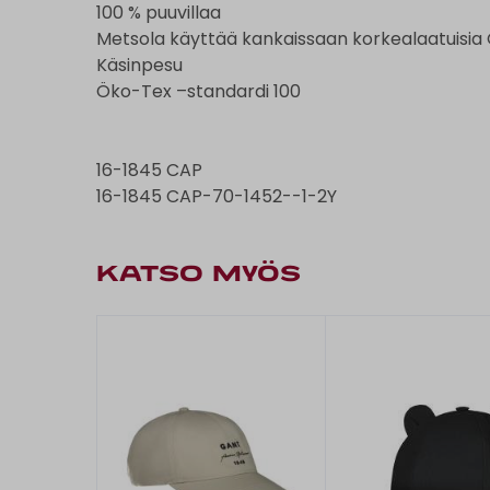
100 % puuvillaa
Metsola käyttää kankaissaan korkealaatuisia GO
Käsinpesu
Öko-Tex –standardi 100
16-1845 CAP
16-1845 CAP-70-1452--1-2Y
KATSO MYÖS