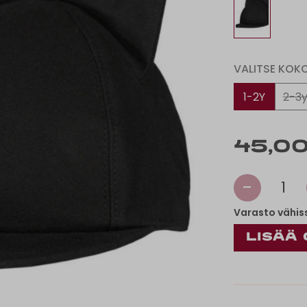
VALITSE KOK
1-2Y
2-3
45,00
-
1
Varasto vähis