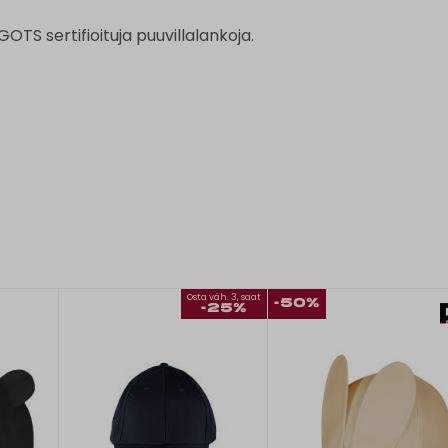
TS sertifioituja puuvillalankoja.
Osta väh. 3, saat
-50%
-25%