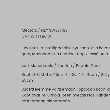
Metsola / HEY SWEETIES
CAP WITH BOW
Odotettu rusettilippalakki nyt saatavilla kolm
gum, Macadamia ja Licorice! Lippiksessä on t
väri: Macadamia / Licorice / Bubble Gum
Koot: 6-12M: 45-46cm / 1-2y: 47-48cm / 2-3y
55cm
Suosittelemme valitsemaan lippalakin koon
Koot ovat reiluhkoja, joten miettiessäsi kahde
valitsemaan pienemmän.