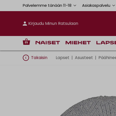
Palvelemme tänään 11
-
18
Asiakaspalvelu
Kirjaudu Minun Ratsulaan
Naiset
Miehet
Laps
Takaisin
Lapset
|
Asusteet
|
Päähine