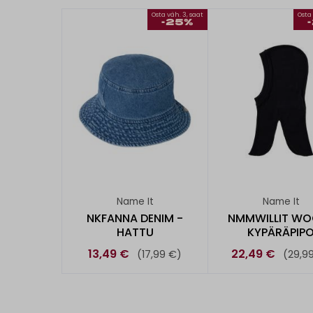
Osta väh. 3, saat
Osta 
-25%
Name It
Name It
NKFANNA DENIM -
NMMWILLIT WO
HATTU
KYPÄRÄPIP
13,49 €
22,49 €
(17,99 €)
(29,9