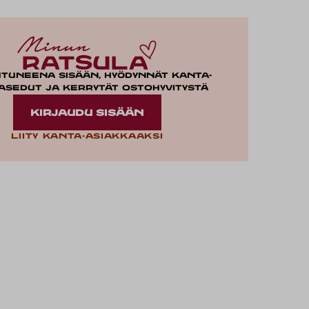
utuneena sisään, hyödynnät kanta-
asedut ja kerrytät ostohyvitystä
KIRJAUDU SISÄÄN
Liity kanta-asiakkaaksi