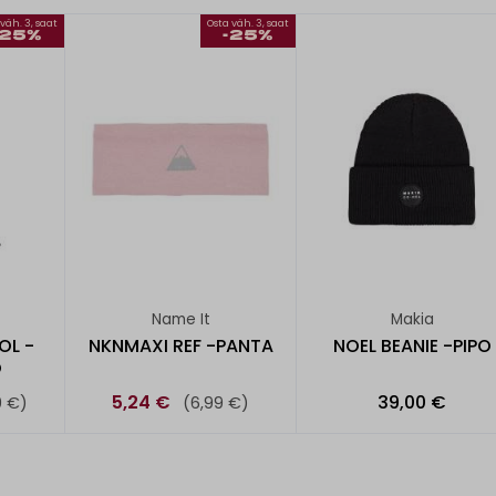
väh. 3, saat
Osta väh. 3, saat
-25%
-25%
Name It
Makia
OL -
NKNMAXI REF -PANTA
NOEL BEANIE -PIPO
O
5,24 €
39,00 €
9 €)
(6,99 €)