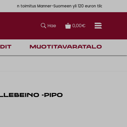
. 6,90€
ainen toimitus Manner-Suomeen yli 120 euron tilauksiin
Hae
0,00€
dit
Muotitavaratalo
ILLEBEINO -PIPO