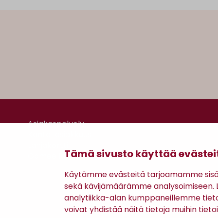
Asiakaspalvelu
Kanta-asiakkuus
Lahjakortti
Tämä sivusto käyttää evästei
Gomee Ratsula Café
Käytämme evästeitä tarjoamamme sisäll
sekä kävijämäärämme analysoimiseen. Li
analytiikka-alan kumppaneillemme tiet
voivat yhdistää näitä tietoja muihin tietoih