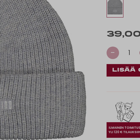
39,00
-
1
ILMAINEN TOIMITU
YLI 120 € TILAUKSII