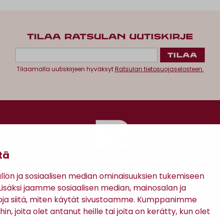
TILAA RATSULAN UUTISKIRJE
Tilaamalla uutiskirjeen hyväksyt
Ratsulan tietosuojaselosteen.
tä
ön ja sosiaalisen median ominaisuuksien tukemiseen
säksi jaamme sosiaalisen median, mainosalan ja
Antinkatu 17, 28100 Pori
oja siitä, miten käytät sivustoamme. Kumppanimme
in, joita olet antanut heille tai joita on kerätty, kun olet