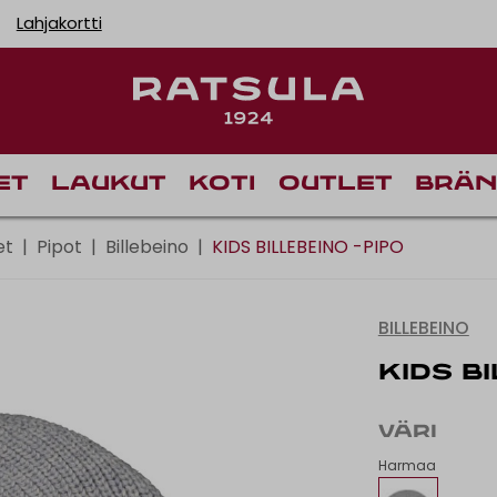
Lahjakortti
Toimituskulut alk
Ilm
et
Laukut
Koti
Outlet
Brän
et
|
Pipot
|
Billebeino
|
KIDS BILLEBEINO -PIPO
BILLEBEINO
KIDS B
VÄRI
Harmaa