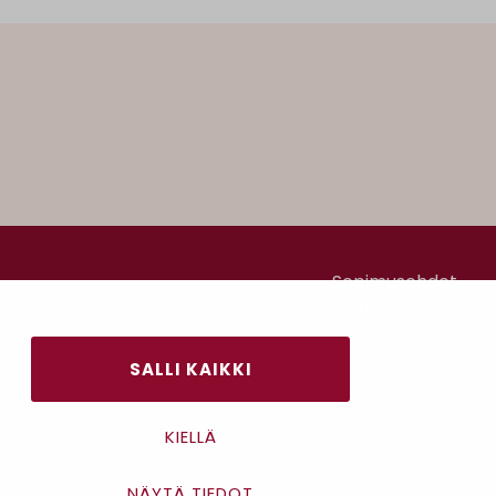
Sopimusehdot
Tietosuojaseloste
Maksutavat
SALLI KAIKKI
KIELLÄ
NÄYTÄ TIEDOT