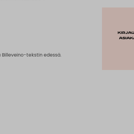
Kirja
asiak
 Billeveino-tekstin edessä.