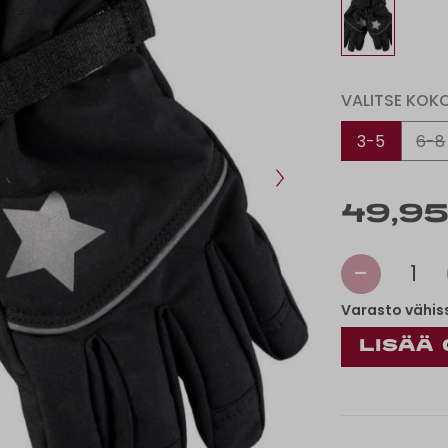
VALITSE KOK
3-5
6-8
49,95
-
1
Varasto vähis