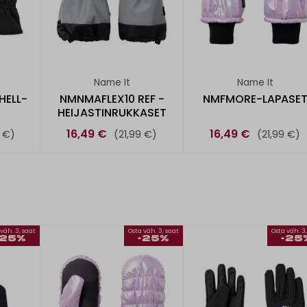
Name It
Name It
HELL-
NMNMAFLEX10 REF -
NMFMORE-LAPASE
HEIJASTINRUKKASET
16,49 €
16,49 €
 €)
(21,99 €)
(21,99 €)
väh. 3, saat
Osta väh. 3, saat
Osta väh. 3
-25%
-25%
-25