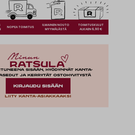
S
ILMAINEN NOUTO
TOIMITUSKULUT
NOPEA TOIMITUS
N
MYYMÄLÄSTÄ
ALKAEN 6,90 €
utuneena sisään, hyödynnät kanta-
asedut ja kerrytät ostohyvitystä
KIRJAUDU SISÄÄN
Liity kanta-asiakkaaksi