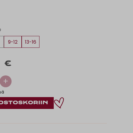
O
9-12
13-16
 €
+
sä