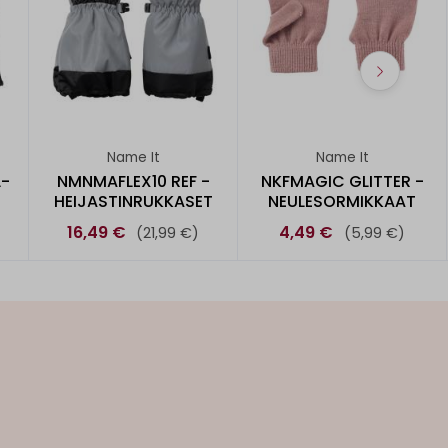
Name It
Name It
-
NMNMAFLEX10 REF -
NKFMAGIC GLITTER -
HEIJASTINRUKKASET
NEULESORMIKKAAT
16,49 €
4,49 €
(21,99 €)
(5,99 €)