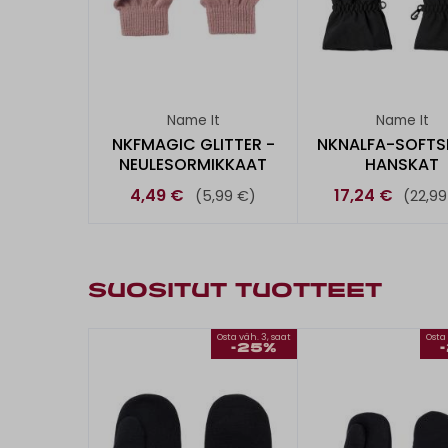
Name It
Name It
NKFMAGIC GLITTER -
NKNALFA-SOFTS
NEULESORMIKKAAT
HANSKAT
4,49 €
17,24 €
(5,99 €)
(22,99
SUOSITUT TUOTTEET
Osta väh. 3, saat
Osta 
-25%