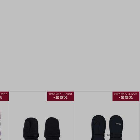
, saat
Osta väh. 3, saat
Osta väh. 3, saat
%
-25%
-25%