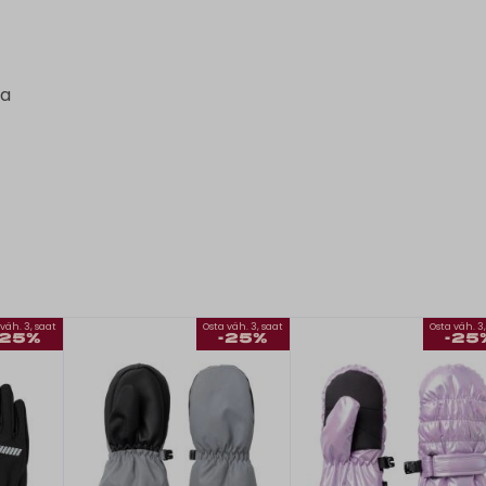
ia
väh. 3, saat
Osta väh. 3, saat
Osta väh. 3
-25%
-25%
-25