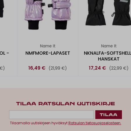
Name It
Name It
OL -
NMFMORE-LAPASET
NKNALFA-SOFTSHELL
HANSKAT
16,49 €
17,24 €
 €)
(21,99 €)
(22,99 €)
TILAA RATSULAN UUTISKIRJE
Tilaamalla uutiskirjeen hyväksyt
Ratsulan tietosuojaselosteen.