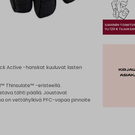
ILMAINEN TOIMITU
YLI 120 € TILAUKSII
ck Active -hanskat kuuluvat lasten
Kirja
asiak
™ Thinsulate™ -eristeellä.
tava tähti päällä. Joustavat
sa on vettähylkivä PFC-vapaa pinnoite