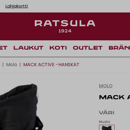
Lahjakortti
Toimituskulut alk
et
Laukut
Koti
Outlet
Brän
|
Molo
|
MACK ACTIVE -HANSKAT
MOLO
MACK A
VÄRI
Musta