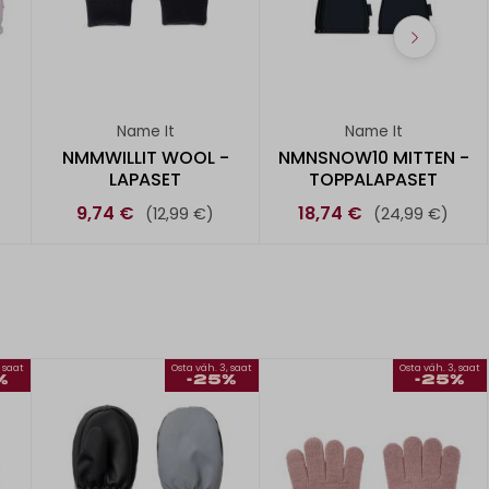
Name It
Name It
T
NMMWILLIT WOOL -
NMNSNOW10 MITTEN -
LAPASET
TOPPALAPASET
9,74 €
18,74 €
(12,99 €)
(24,99 €)
, saat
Osta väh. 3, saat
Osta väh. 3, saat
%
-25%
-25%