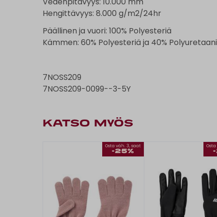
Vedenpitävyys: 10.000 mm
Hengittävyys: 8.000 g/m2/24hr
Päällinen ja vuori: 100% Polyesteriä
Kämmen: 60% Polyesteriä ja 40% Polyuretaan
7NOSS209
7NOSS209-0099--3-5Y
KATSO MYÖS
Osta väh. 3, saat
Osta 
-25%