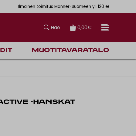
. 6,90€
Ilmainen toimitus Manner-Suomeen yli 120 euron tilauksiin
Hae
0,00€
dit
Muotitavaratalo
CTIVE -HANSKAT