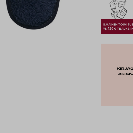
ILMAINEN TOIMITU
YLI 120 € TILAUKSII
Kirja
asiak