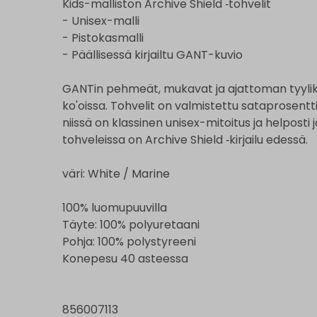
Kids-malliston Archive Shield ‑tohvelit
- Unisex-malli
- Pistokasmalli
- Päällisessä kirjailtu GANT-kuvio
GANTin pehmeät, mukavat ja ajattoman tyylikkä
ko'oissa. Tohvelit on valmistettu sataprosentti
niissä on klassinen unisex-mitoitus ja helposti 
tohveleissa on Archive Shield ‑kirjailu edessä.
väri: White / Marine
100% luomupuuvilla
Täyte: 100% polyuretaani
Pohja: 100% polystyreeni
Konepesu 40 asteessa
856007113