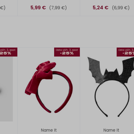
5,99 €
5,24 €
 €)
(7,99 €)
(6,99 €)
väh. 3, saat
Osta väh. 3, saat
Osta väh. 3
-25%
-25%
-25
Name It
Name It