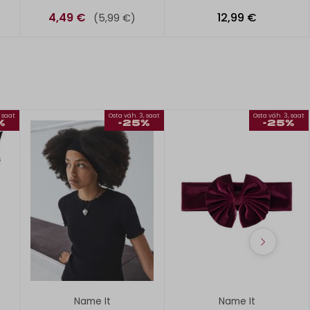
4,49 €
12,99 €
(5,99 €)
, saat
Osta väh. 3, saat
Osta väh. 3, saat
%
-25%
-25%
Name It
Name It