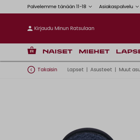
Palvelemme tänään 11
-
18
Asiakaspalvelu
Kirjaudu Minun Ratsulaan
Naiset
Miehet
Laps
Takaisin
Lapset
|
Asusteet
|
Muut as