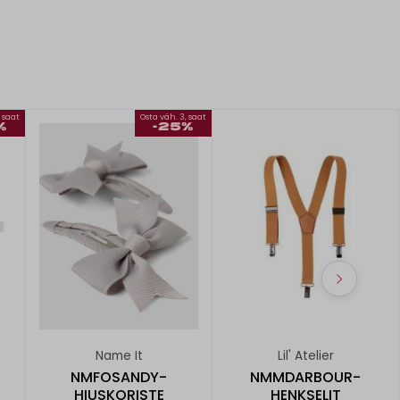
, saat
Osta väh. 3, saat
%
-25%
Name It
Lil' Atelier
NMFOSANDY-
NMMDARBOUR-
HIUSKORISTE
HENKSELIT