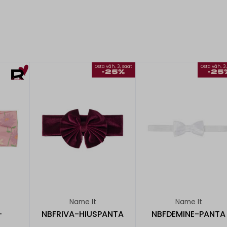
Osta väh. 3, saat
Osta väh. 3
-25%
-25
Name It
Name It
-
NBFRIVA-HIUSPANTA
NBFDEMINE-PANTA