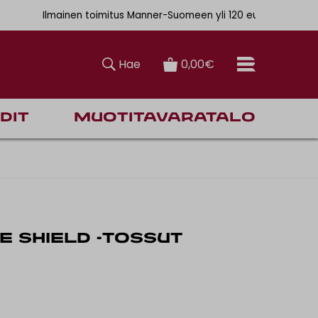
. 6,90€
Ilmainen toimitus Manner-Suomeen yli 120 euron tilauksiin
Hae
0,00€
dit
Muotitavaratalo
E SHIELD -TOSSUT