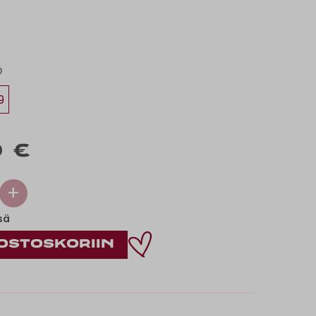
O
9
 €
+
sä