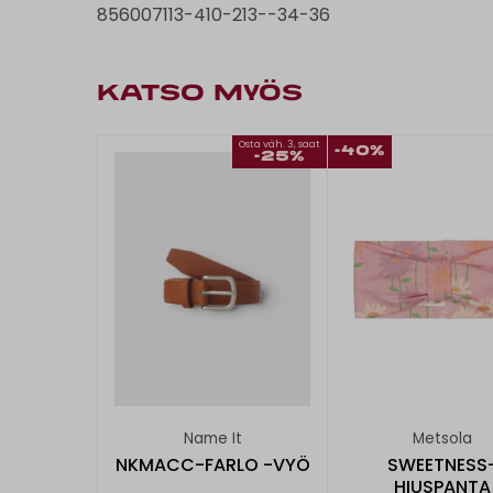
856007113-410-213--34-36
KATSO MYÖS
Osta väh. 3, saat
-40%
-25%
Name It
Metsola
NKMACC-FARLO -VYÖ
SWEETNESS
HIUSPANTA