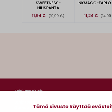
SWEETNESS-
NKMACC-FARLO
HIUSPANTA
11,94 €
11,24 €
(19,90 €)
(14,99
Asiakaspalvelu
Kanta-asiakkuus
Lahjakortti
Tämä sivusto käyttää evästei
Gomee Ratsula Café