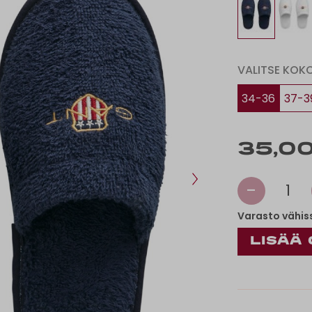
VALITSE KOK
34-36
37-3
35,00
-
1
Varasto vähis