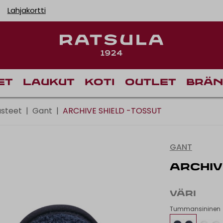
Lahjakortti
Toimituskulut alk
et
Laukut
Koti
Outlet
Brän
usteet
|
Gant
|
ARCHIVE SHIELD -TOSSUT
GANT
ARCHIV
VÄRI
Tummansininen