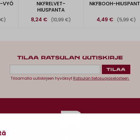
 -VYÖ
NKFRELVET-
NKFBOOH-HIUSPAN
HIUSPANTA
8,24 €
4,49 €
 €)
(10,99 €)
(5,99 €)
TILAA RATSULAN UUTISKIRJE
Tilaamalla uutiskirjeen hyväksyt
Ratsulan tietosuojaselosteen.
tä