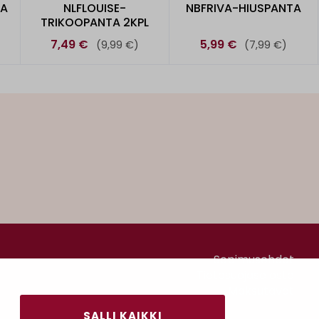
TA
NLFLOUISE-
NBFRIVA-HIUSPANTA
TRIKOOPANTA 2KPL
7,49 €
5,99 €
(9,99 €)
(7,99 €)
Sopimusehdot
Tietosuojaseloste
Maksutavat
SALLI KAIKKI