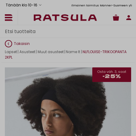
Tänään klo 10
-
16
Toimituskulut alk. 6,90€
Ilmainen toimitus Manner-Suomeen yli 120
Takaisin
Lapset
|
Asusteet
|
Muut asusteet
|
Name It
|
NLFLOUISE-TRIKOOPANTA
2KPL
Osta väh. 3, saat
-25%