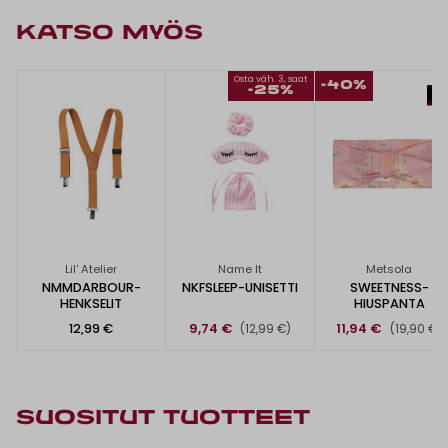
KATSO MYÖS
Osta väh. 3, saat
-40%
-25%
Lil' Atelier
Name It
Metsola
NMMDARBOUR-
NKFSLEEP-UNISETTI
SWEETNESS-
HENKSELIT
HIUSPANTA
12,99 €
9,74 €
11,94 €
(12,99 €)
(19,90 €)
SUOSITUT TUOTTEET