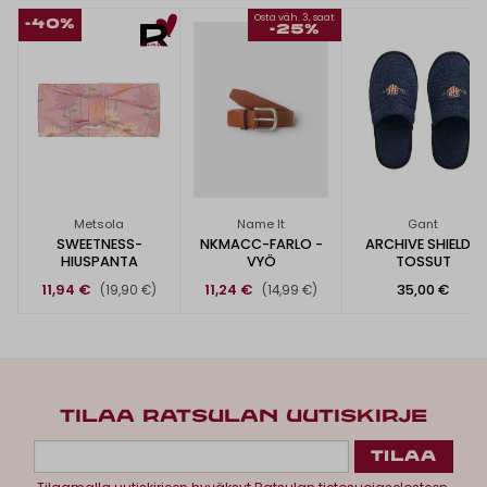
Osta väh. 3, saat
-40%
-25%
Metsola
Name It
Gant
SWEETNESS-
NKMACC-FARLO -
ARCHIVE SHIELD -
HIUSPANTA
VYÖ
TOSSUT
11,94 €
11,24 €
35,00 €
(19,90 €)
(14,99 €)
TILAA RATSULAN UUTISKIRJE