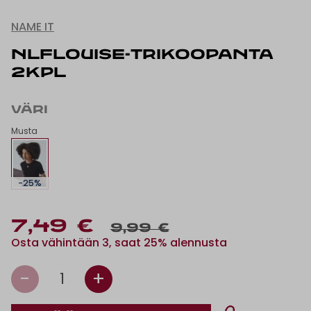
NAME IT
NLFLOUISE-TRIKOOPANTA
2KPL
VÄRI
Musta
-25%
7,49 €
9,99 €
Osta vähintään 3, saat 25% alennusta
-
+
1