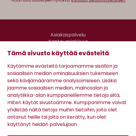
Tilaamalla uutiskirjeen hyväksyt
Ratsulan tietosuojaselosteen.
Asiakaspalvelu
Kanta-asiakkuus
Lahjakortti
Tämä sivusto käyttää evästeitä
Gomee Ratsula Café
Käytämme evästeitä tarjoamamme sisällön ja
Sopimusehdot
sosiaalisen median ominaisuuksien tukemiseen
Tietosuojaseloste
sekä kävijämäärämme analysoimiseen. Lisäksi
Maksutavat
jaamme sosiaalisen median, mainosalan ja
analytiikka-alan kumppaneillemme tietoja siitä,
miten käytät sivustoamme. Kumppanimme voivat
yhdistää näitä tietoja muihin tietoihin, joita olet
antanut heille tai joita on kerätty, kun olet
käyttänyt heidän palvelujaan.