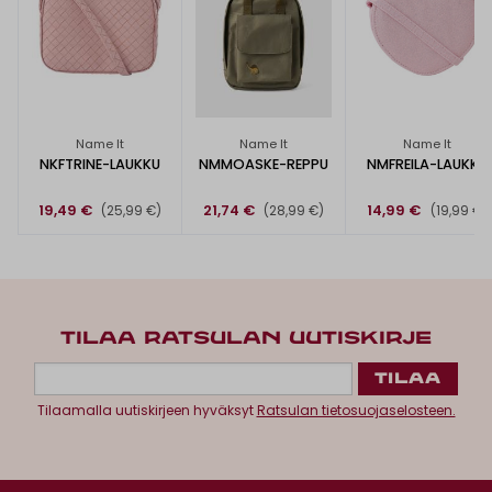
Name It
Name It
Name It
NKFTRINE-LAUKKU
NMMOASKE-REPPU
NMFREILA-LAUKKU
19,49 €
21,74 €
14,99 €
(25,99 €)
(28,99 €)
(19,99 €)
TILAA RATSULAN UUTISKIRJE
Tilaamalla uutiskirjeen hyväksyt
Ratsulan tietosuojaselosteen.