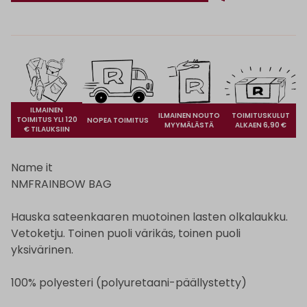
ILMAINEN
ILMAINEN NOUTO
TOIMITUSKULUT
TOIMITUS YLI 120
NOPEA TOIMITUS
MYYMÄLÄSTÄ
ALKAEN 6,90 €
€ TILAUKSIIN
Name it
NMFRAINBOW BAG
Hauska sateenkaaren muotoinen lasten olkalaukku.
Vetoketju. Toinen puoli värikäs, toinen puoli
yksivärinen.
100% polyesteri (polyuretaani-päällystetty)