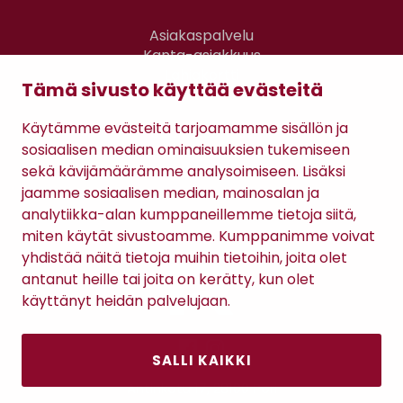
Asiakaspalvelu
Kanta-asiakkuus
Lahjakortti
Tämä sivusto käyttää evästeitä
Gomee Ratsula Café
Käytämme evästeitä tarjoamamme sisällön ja
Sopimusehdot
sosiaalisen median ominaisuuksien tukemiseen
Tietosuojaseloste
sekä kävijämäärämme analysoimiseen. Lisäksi
Maksutavat
jaamme sosiaalisen median, mainosalan ja
analytiikka-alan kumppaneillemme tietoja siitä,
miten käytät sivustoamme. Kumppanimme voivat
yhdistää näitä tietoja muihin tietoihin, joita olet
antanut heille tai joita on kerätty, kun olet
käyttänyt heidän palvelujaan.
SALLI KAIKKI
Antinkatu 17, 28100 Pori