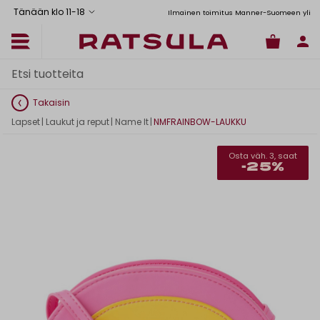
Tänään klo 11
-
18
Toimituskulut alk. 6,90€
Ilmainen toimitus Manner-Suomeen yli 120
Takaisin
Lapset
|
Laukut ja reput
|
Name It
|
NMFRAINBOW-LAUKKU
Osta väh. 3, saat
-25%