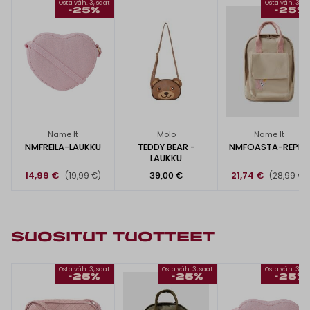
Osta väh. 3, saat
Osta väh. 3, s
-25%
-25%
Name It
Molo
Name It
NMFREILA-LAUKKU
TEDDY BEAR -
NMFOASTA-REPPU
LAUKKU
14,99 €
39,00 €
21,74 €
(19,99 €)
(28,99 €)
SUOSITUT TUOTTEET
Osta väh. 3, saat
Osta väh. 3, saat
Osta väh. 3, s
-25%
-25%
-25%