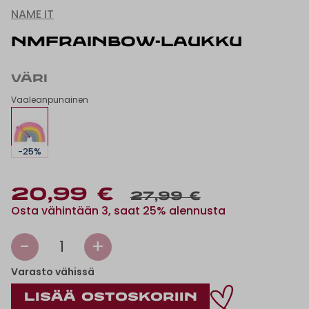
NAME IT
NMFRAINBOW-LAUKKU
VÄRI
Vaaleanpunainen
-25%
20,99 €
27,99 €
Osta vähintään 3, saat 25% alennusta
-
+
1
Varasto vähissä