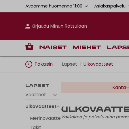
Avaamme huomenna 11:00
Asiakaspalvelu
Kirjaudu Minun Ratsulaan
Naiset
Miehet
Laps
Takaisin
Lapset
|
Ulkovaatteet
Lapset
Kanta-a
Vaatteet
Ulkovaatteet
Ulkovaatt
Valikoima ja palvelu aina par
Merinovaatteet
Takit