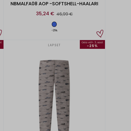
NBMALFA08 AOP -SOFTSHELL-HAALARI
35,24 €
46,99 €
-25%
at
Osta väh. 3, saat
LAPSET
-25%