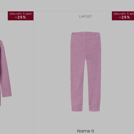
Osta väh. 3, saat
Osta väh. 3, sa
LAPSET
-25%
-25%
Name It