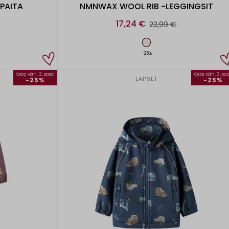
PAITA
NMNWAX WOOL RIB -LEGGINGSIT
17,24 €
22,99 €
-25%
Osta väh. 3, saat
Osta väh. 3, sa
LAPSET
-25%
-25%