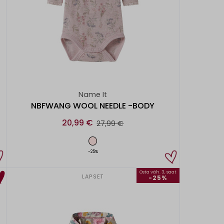
Name It
NBFWANG WOOL NEEDLE -BODY
20,99 €
27,99 €
-25%
Osta väh. 3, saat
LAPSET
-25%