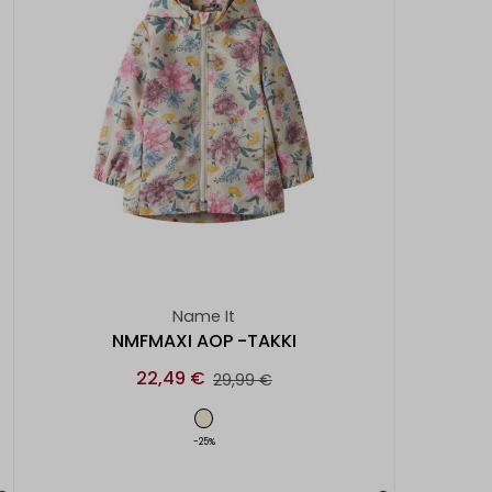
Name It
NMFMAXI AOP -TAKKI
22,49 €
29,99 €
-25%