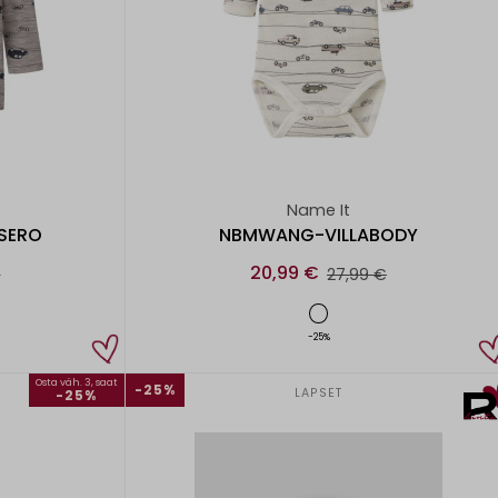
Name It
SERO
NBMWANG-VILLABODY
20,99 €
€
27,99 €
-25%
Osta väh. 3, saat
-25%
LAPSET
-25%