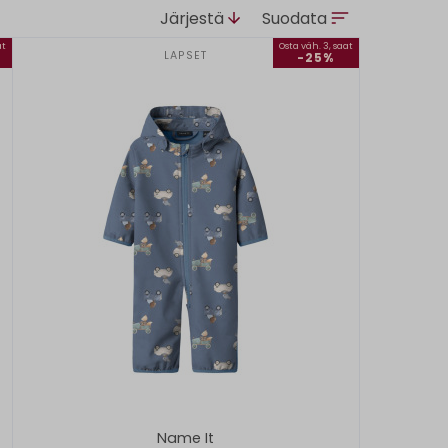
Järjestä
Suodata
at
Osta väh. 3, saat
LAPSET
-25%
Name It