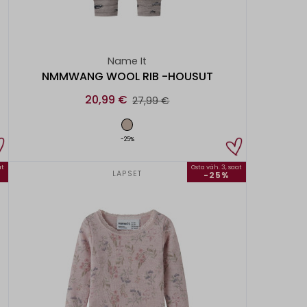
Name It
NMMWANG WOOL RIB -HOUSUT
20,99 €
27,99 €
-25%
at
Osta väh. 3, saat
LAPSET
-25%