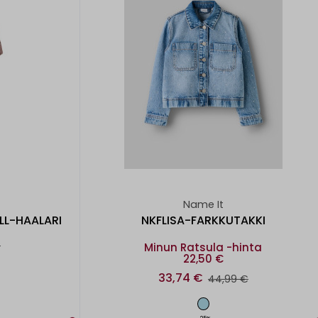
Name It
LL-HAALARI
NKFLISA-FARKKUTAKKI
€
Minun Ratsula -hinta
22,50 €
33,74 €
44,99 €