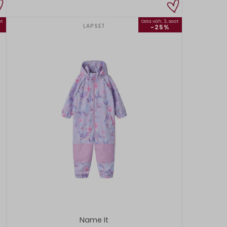
at
Osta väh. 3, saat
LAPSET
-25%
Name It