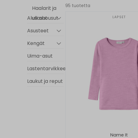
95 tuotetta
Haalarit ja
Alusasut
ulkohousut
LAPSET
Asusteet
Kengät
Uima-asut
Lastentarvikkeet
Laukut ja reput
Minun
Ratsula -
tuotteet
Lahjakortti
Name It