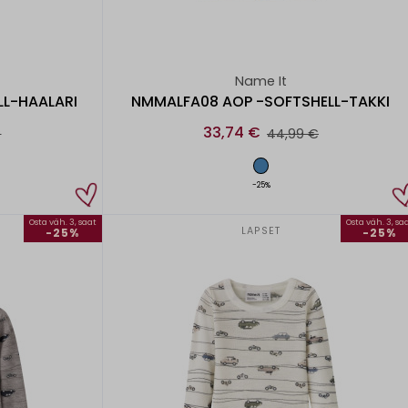
Name It
LL-HAALARI
NMMALFA08 AOP -SOFTSHELL-TAKKI
33,74 €
€
44,99 €
-25%
Osta väh. 3, saat
Osta väh. 3, sa
LAPSET
-25%
-25%