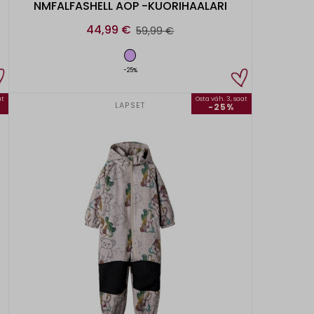
NMFALFASHELL AOP -KUORIHAALARI
44,99 €
59,99 €
-25%
at
Osta väh. 3, saat
LAPSET
-25%