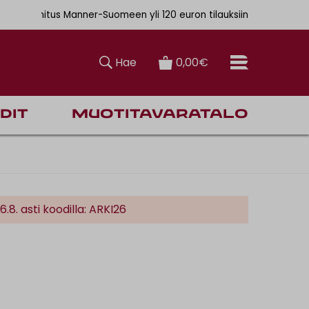
. 6,90€
ainen toimitus Manner-Suomeen yli 120 euron tilauksiin
Hae
0,00€
dit
Muotitavaratalo
. asti koodilla: ARKI26