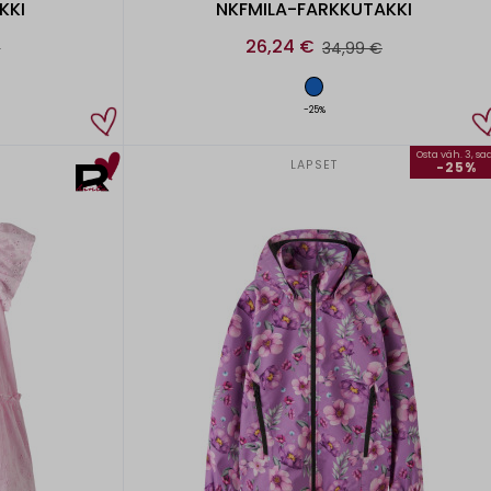
KKI
NKFMILA-FARKKUTAKKI
26,24 €
€
34,99 €
-25%
Osta väh. 3, sa
LAPSET
-25%