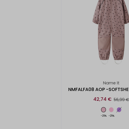
Name It
NMFALFA08 AOP -SOFTSHE
42,74 €
56,99 
-25%
-25%