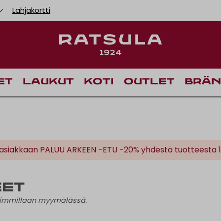
Lahjakortti
Toimituskulut alk
Ilm
et
Laukut
Koti
Outlet
Brän
siakkaan PALUU ARKEEN -ETU -20% yhdestä tuotteesta 16.8
eet
haimmillaan myymälässä.