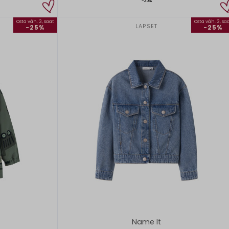
-25%
Osta väh. 3, saat
Osta väh. 3, sa
LAPSET
-25%
-25%
Name It