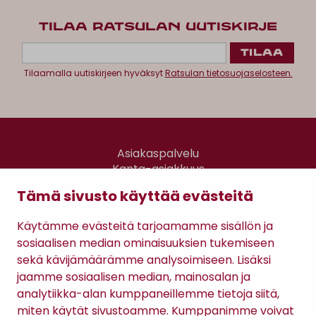
TILAA RATSULAN UUTISKIRJE
Tilaamalla uutiskirjeen hyväksyt
Ratsulan tietosuojaselosteen.
Asiakaspalvelu
Kanta-asiakkuus
Lahjakortti
Tämä sivusto käyttää evästeitä
Gomee Ratsula Café
Käytämme evästeitä tarjoamamme sisällön ja
Sopimusehdot
sosiaalisen median ominaisuuksien tukemiseen
Tietosuojaseloste
sekä kävijämäärämme analysoimiseen. Lisäksi
Maksutavat
jaamme sosiaalisen median, mainosalan ja
analytiikka-alan kumppaneillemme tietoja siitä,
miten käytät sivustoamme. Kumppanimme voivat