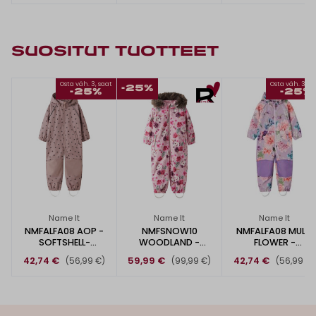
SUOSITUT TUOTTEET
Osta väh. 3, saat
Osta väh. 3, s
-25%
-25%
-25%
Name It
Name It
Name It
NMFALFA08 AOP -
NMFSNOW10
NMFALFA08 MULTI
SOFTSHELL-
WOODLAND -
FLOWER -
HAALARI
TOPPAHAALARI
SOFTSHELL-
42,74 €
59,99 €
42,74 €
(56,99 €)
(99,99 €)
(56,99 €)
HAALARI