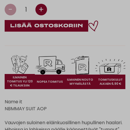
-
+
1
ILMAINEN
ILMAINEN NOUTO
TOIMITUSKULUT
TOIMITUS YLI 120
NOPEA TOIMITUS
MYYMÄLÄSTÄ
ALKAEN 6,90 €
€ TILAUKSIIN
Name it
NBMMAY SUIT AOP
Vauvojen suloinen eläinkuosillinen hupullinen haalari.
Hihoissa ja lahkeissa päälle käännettävät "tumput".