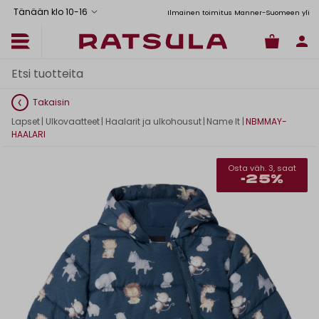
Tänään klo 10
-
16
Toimituskulut alk. 6,90€
Ilmainen toimitus Manner-Suomeen yli 120
Takaisin
Lapset
|
Ulkovaatteet
|
Haalarit ja ulkohousut
|
Name It
|
NBMMAY-
HAALARI
Osta väh. 3, saat
-25%