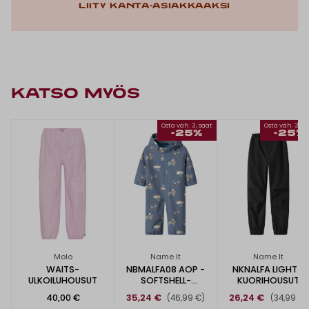
Liity kanta-asiakkaaksi
KATSO MYÖS
Osta väh. 3, saat
Osta väh. 3, s
-25%
-25%
Molo
Name It
Name It
WAITS-
NBMALFA08 AOP -
NKNALFA LIGHT -
ULKOILUHOUSUT
SOFTSHELL-
KUORIHOUSUT
HAALARI
40,00 €
35,24 €
26,24 €
(46,99 €)
(34,99 €)