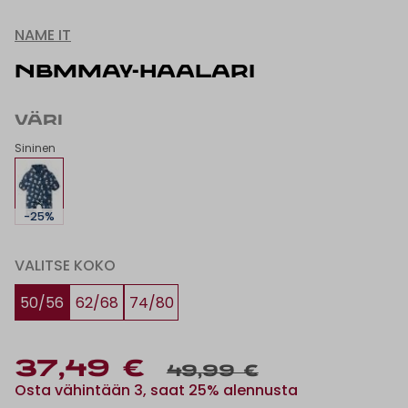
NAME IT
NBMMAY-HAALARI
VÄRI
Sininen
-25%
VALITSE KOKO
50/56
62/68
74/80
37,49 €
49,99 €
Osta vähintään 3, saat 25% alennusta