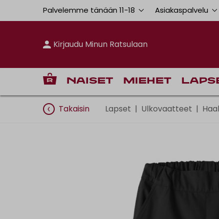
Palvelemme tänään 11
-
18
Asiakaspalvelu
Kirjaudu Minun Ratsulaan
Naiset
Miehet
Laps
Takaisin
Lapset
|
Ulkovaatteet
|
Haal