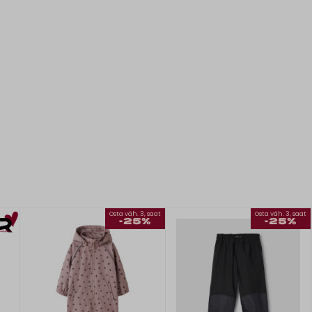
Osta väh. 3, saat
Osta väh. 3, saat
-25%
-25%