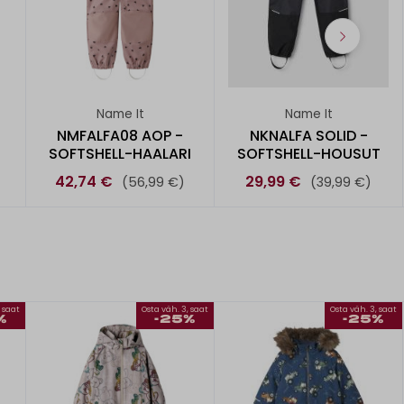
Name It
Name It
NMFALFA08 AOP -
NKNALFA SOLID -
SOFTSHELL-HAALARI
SOFTSHELL-HOUSUT
42,74 €
29,99 €
(56,99 €)
(39,99 €)
, saat
Osta väh. 3, saat
Osta väh. 3, saat
%
-25%
-25%