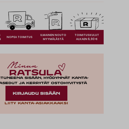
S
ILMAINEN NOUTO
TOIMITUSKULUT
NOPEA TOIMITUS
N
MYYMÄLÄSTÄ
ALKAEN 6,90 €
utuneena sisään, hyödynnät kanta-
asedut ja kerrytät ostohyvitystä
KIRJAUDU SISÄÄN
Liity kanta-asiakkaaksi