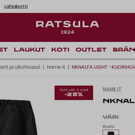
Lahjakortti
Toimituskulut alk
et
Laukut
Koti
Outlet
Brän
arit ja ulkohousut
|
Name It
|
NKNALFA LIGHT -KUORIHO
NAME IT
Osta väh. 3, saat
-25%
NKNALF
VÄRI
Musta