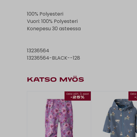
100% Polyesteri
Vuori: 100% Polyesteri
Konepesu 30 asteessa
13236564
13236564-BLACK--128
KATSO MYÖS
Osta väh. 3, saat
Osta 
-25%