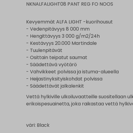
NKNALFALIGHT08 PANT REG FO NOOS
Kevyemmät ALFA LIGHT -kuorihousut
- Vedenpitävyys 8 000 mm
- Hengittävyys 3 000 g/m2/24h
- Kestävyys 20.000 Martindale
- Tuulenpitävät
- Osittain teipatut saumat
- Säädettävä vyötärö
- Vahvikkeet polvissa ja istuma-alueella
- Heijastinyksityiskohdat polvissa
- Säädettävät jalkalenkit
Vettä hylkiville ulkoiluvaatteille suositellaan u
erikoispesuainetta, joka raikastaa vettä hylkiv
väri: Black