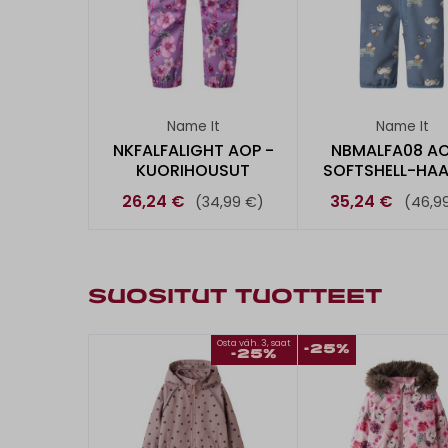
Name It
Name It
NKFALFALIGHT AOP -
NBMALFA08 AO
KUORIHOUSUT
SOFTSHELL-HAA
26,24 €
35,24 €
(34,99 €)
(46,9
SUOSITUT TUOTTEET
Osta väh. 3, saat
-25%
-25%