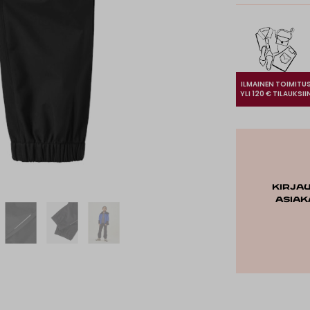
ILMAINEN TOIMITU
YLI 120 € TILAUKSII
Kirja
asiak