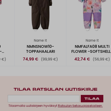
Name It
Name It
0
NMNSNOW10-
NMFALFA08 MULTI
-
TOPPAHAALARI
FLOWER -SOFTSHELL
RI
HAALARI
74,99 €
42,74 €
9 €)
(99,99 €)
(56,99 €)
TILAA RATSULAN UUTISKIRJE
Tilaamalla uutiskirjeen hyväksyt
Ratsulan tietosuojaselosteen.