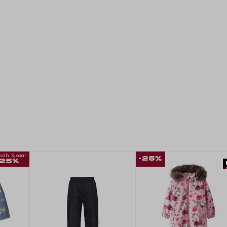
väh. 3, saat
-25%
-25%