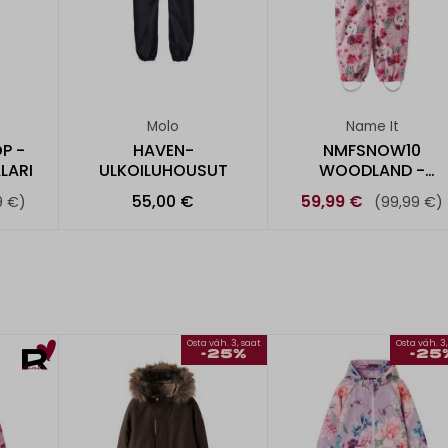
Molo
Name It
P -
HAVEN-
NMFSNOW10
LARI
ULKOILUHOUSUT
WOODLAND -
TOPPAHAALARI
55,00 €
59,99 €
9 €)
(99,99 €)
Osta väh. 3, saat
Osta väh. 3
-25%
-25