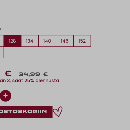
O
128
134
140
146
152
 €
34,99 €
än 3, saat 25% alennusta
+