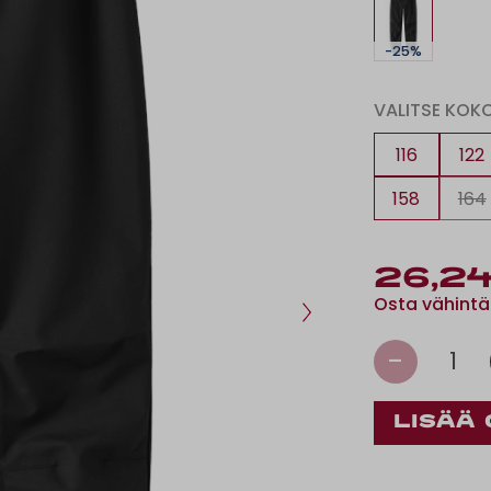
-25%
VALITSE KOK
116
122
158
164
26,24
Osta vähintä
-
1