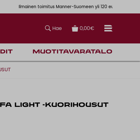
. 6,90€
Ilmainen toimitus Manner-Suomeen yli 120 euron tilauksiin
Hae
0,00€
dit
Muotitavaratalo
USUT
A LIGHT -KUORIHOUSUT