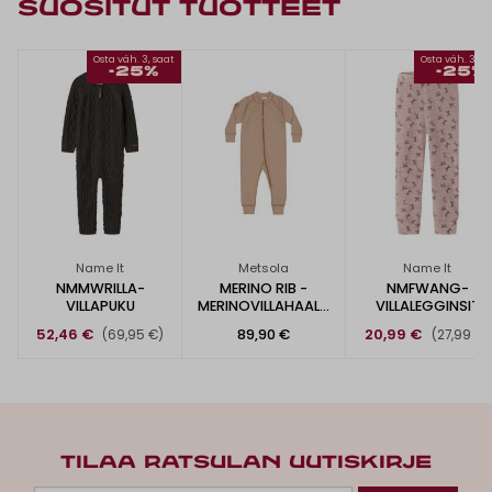
SUOSITUT TUOTTEET
Osta väh. 3, saat
Osta väh. 3, s
-25%
-25%
Name It
Metsola
Name It
NMMWRILLA-
MERINO RIB -
NMFWANG-
VILLAPUKU
MERINOVILLAHAALA
VILLALEGGINSIT
RI
52,46 €
89,90 €
20,99 €
(69,95 €)
(27,99 €)
TILAA RATSULAN UUTISKIRJE