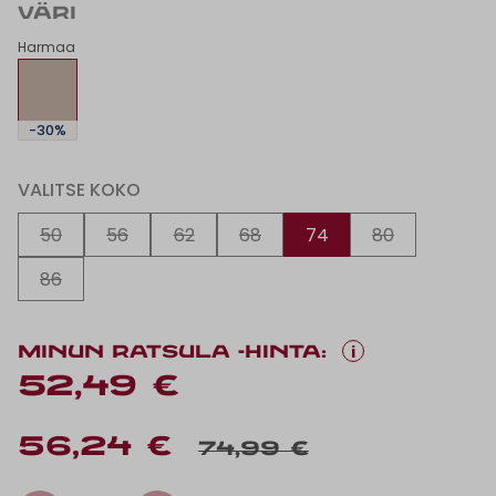
VÄRI
Harmaa
-30%
VALITSE KOKO
50
56
62
68
74
80
86
i
MINUN RATSULA -HINTA:
52,49 €
56,24 €
74,99 €