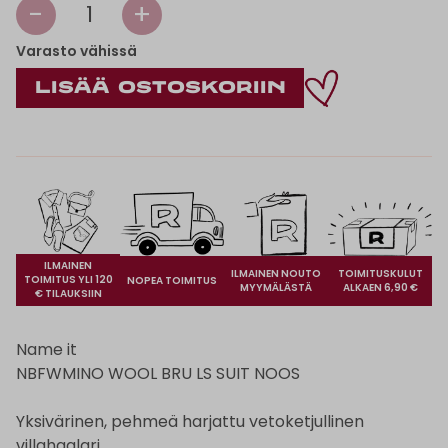
-
+
1
Varasto vähissä
ILMAINEN
ILMAINEN NOUTO
TOIMITUSKULUT
TOIMITUS YLI 120
NOPEA TOIMITUS
MYYMÄLÄSTÄ
ALKAEN 6,90 €
€ TILAUKSIIN
Name it
NBFWMINO WOOL BRU LS SUIT NOOS
Yksivärinen, pehmeä harjattu vetoketjullinen
villahaalari.