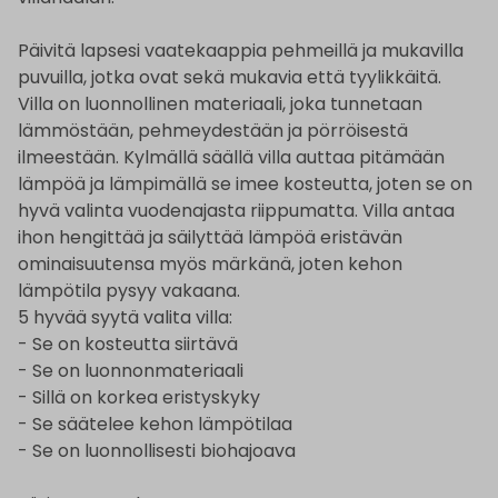
Päivitä lapsesi vaatekaappia pehmeillä ja mukavilla
puvuilla, jotka ovat sekä mukavia että tyylikkäitä.
Villa on luonnollinen materiaali, joka tunnetaan
lämmöstään, pehmeydestään ja pörröisestä
ilmeestään. Kylmällä säällä villa auttaa pitämään
lämpöä ja lämpimällä se imee kosteutta, joten se on
hyvä valinta vuodenajasta riippumatta. Villa antaa
ihon hengittää ja säilyttää lämpöä eristävän
ominaisuutensa myös märkänä, joten kehon
lämpötila pysyy vakaana.
5 hyvää syytä valita villa:
- Se on kosteutta siirtävä
- Se on luonnonmateriaali
- Sillä on korkea eristyskyky
- Se säätelee kehon lämpötilaa
- Se on luonnollisesti biohajoava