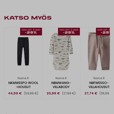
KATSO MYÖS
Osta väh. 3, saat
Osta väh. 3, saat
Osta väh. 3, s
-25%
-25%
-25%
Name It
Name It
Name It
NKMWESPO WOOL
NBMWANG-
NBFWESSO-
-HOUSUT
VILLABODY
VILLAHOUSUT
44,99 €
20,99 €
27,74 €
(59,99 €)
(27,99 €)
(36,99 €)