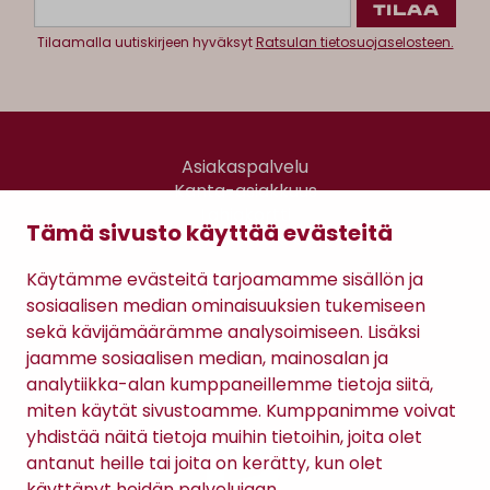
Tilaamalla uutiskirjeen hyväksyt
Ratsulan tietosuojaselosteen.
Asiakaspalvelu
Kanta-asiakkuus
Lahjakortti
Tämä sivusto käyttää evästeitä
Gomee Ratsula Café
Käytämme evästeitä tarjoamamme sisällön ja
Sopimusehdot
sosiaalisen median ominaisuuksien tukemiseen
Tietosuojaseloste
sekä kävijämäärämme analysoimiseen. Lisäksi
Maksutavat
jaamme sosiaalisen median, mainosalan ja
analytiikka-alan kumppaneillemme tietoja siitä,
miten käytät sivustoamme. Kumppanimme voivat
yhdistää näitä tietoja muihin tietoihin, joita olet
antanut heille tai joita on kerätty, kun olet
käyttänyt heidän palvelujaan.