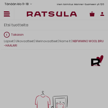
Tänään klo 11
-
18
Toimituskulut alk. 6,90€
Ilmainen toimitus Manner-Suomeen yli 120 euron ti
Takaisin
Lapset
|
Ulkovaatteet
|
Merinovaatteet
|
Name It
|
NBFWMINO WOOL BRU
-HAALARI