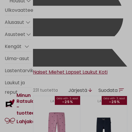
Housut
Ulkovaatteet
Alusasut
Asusteet
Kengät
Uima-asut
Lastentarvikkeet
Naiset
Miehet
Lapset
Laukut
Koti
Laukut ja
Järjestä
Suodata
231 tuotetta
reput
Minun
Osta väh. 3, saat
Osta väh. 3, saat
Ratsula
LAPSET
LAPSET
-25%
-25%
-
tuotteet
Lahjakortti