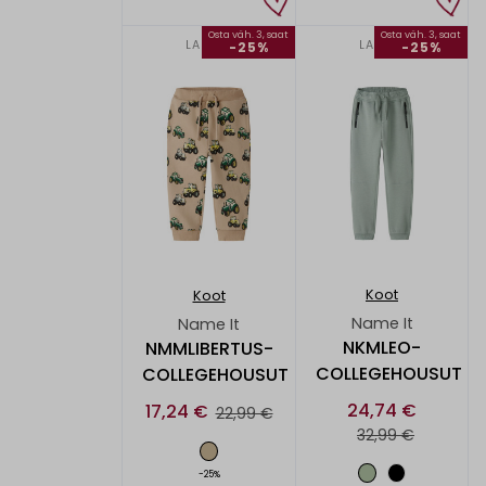
Osta väh. 3, saat
Osta väh. 3, saat
LAPSET
LAPSET
-25%
-25%
Koot
Koot
Name It
Name It
NKMLEO-
NMMLIBERTUS-
COLLEGEHOUSUT
COLLEGEHOUSUT
24,74 €
17,24 €
22,99 €
32,99 €
-25%