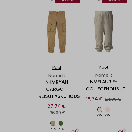
-25%
-25%
Koot
Koot
Name It
Name It
NMFLAURIE-
NKMRYAN
COLLEGEHOUSUT
CARGO -
REISUTASKUHOUSUT
18,74 €
24,99 €
27,74 €
36,99 €
-25%
-25%
-25%
-25%