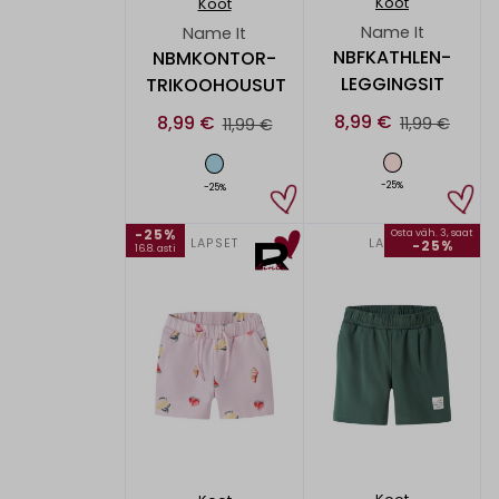
Koot
Koot
Name It
Name It
NBFKATHLEN-
NBMKONTOR-
LEGGINGSIT
TRIKOOHOUSUT
8,99 €
8,99 €
11,99 €
11,99 €
-25%
-25%
-25%
Osta väh. 3, saat
LAPSET
LAPSET
-25%
16.8. asti