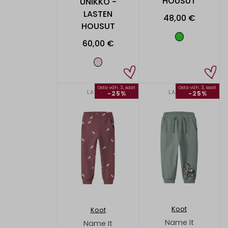
HOUSUT
UNIKKO -
LASTEN
48,00 €
HOUSUT
60,00 €
Osta väh. 3, saat
Osta väh. 3, saat
LAPSET
LAPSET
-25%
-25%
Koot
Koot
Name It
Name It