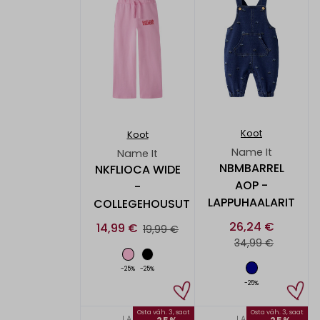
Koot
Koot
Name It
Name It
NBMBARREL
NKFLIOCA WIDE
AOP -
-
LAPPUHAALARIT
COLLEGEHOUSUT
26,24 €
14,99 €
19,99 €
34,99 €
-25%
-25%
-25%
Osta väh. 3, saat
Osta väh. 3, saat
LAPSET
LAPSET