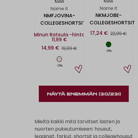
Koot
Koot
Name It
Name It
NKMJOBE-
NMFJOVINA-
COLLEGESHORTSIT
COLLEGESHORTSIT
17,24 €
22,99 €
Minun Ratsula -hinta
11,99 €
14,99 €
19,99 €
-25%
-25%
NÄYTÄ ENEMMÄN
(30/231)
Mieltä kaikki mitä tarvitset lasten ja
nuorten pukeutumiseen: housut,
legginsit, farkut, shortsit ja collegehousut