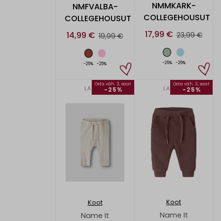
NMMKARK-
NMFVALBA-
COLLEGEHOUSUT
COLLEGEHOUSUT
17,99 €
14,99 €
23,99 €
19,99 €
-25%
-25%
-25%
-25%
Osta väh. 3, saat
Osta väh. 3, saat
LAPSET
LAPSET
-25%
-25%
Koot
Koot
Name It
Name It