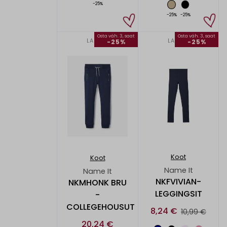
-25%
-25%
-25%
Osta väh. 3, saat
Osta väh. 3, saat
LAPSET
LAPSET
-25%
-25%
Koot
Koot
Name It
Name It
NKFVIVIAN-
NKMHONK BRU
LEGGINGSIT
-
COLLEGEHOUSUT
8,24 €
10,99 €
20,24 €