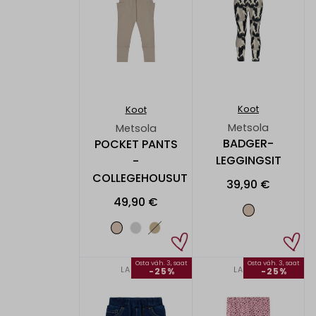
Koot
Koot
Metsola
Metsola
BADGER-
POCKET PANTS
LEGGINGSIT
-
COLLEGEHOUSUT
39,90 €
49,90 €
Osta väh. 3, saat
Osta väh. 3, saat
LAPSET
LAPSET
-25%
-25%