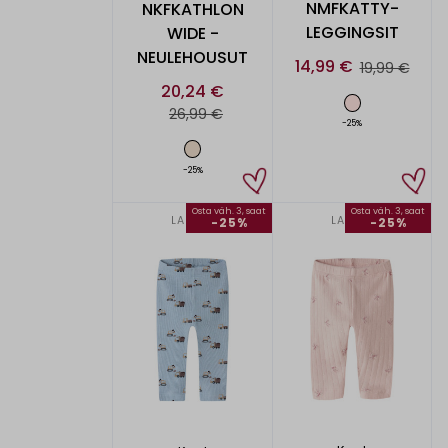
NMFKATTY-
NKFKATHLON
LEGGINGSIT
WIDE -
NEULEHOUSUT
14,99 €
19,99 €
20,24 €
26,99 €
-25%
-25%
Osta väh. 3, saat
Osta väh. 3, saat
LAPSET
LAPSET
-25%
-25%