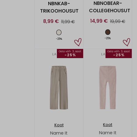
NBNOBEAR-
NBNKAB-
COLLEGEHOUSUT
TRIKOOHOUSUT
14,99 €
8,99 €
19,99 €
11,99 €
-25%
-25%
Osta väh. 3, saat
Osta väh. 3, saat
LAPSET
LAPSET
-25%
-25%
Koot
Koot
Name It
Name It