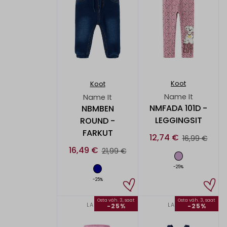
Koot
Koot
Name It
Name It
NMFADA 101D -
NBMBEN
LEGGINGSIT
ROUND -
FARKUT
12,74 €
16,99 €
16,49 €
21,99 €
-25%
-25%
Osta väh. 3, saat
Osta väh. 3, saat
LAPSET
LAPSET
-25%
-25%