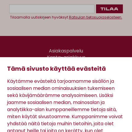
Tilaamalla uutiskirjeen hyväksyt
Ratsulan tietosuojaselosteen.
Asiakaspalvelu
Kanta-asiakkuus
Lahjakortti
Tämä sivusto käyttää evästeitä
Gomee Ratsula Café
Käytämme evästeitä tarjoamamme sisällön ja
Sopimusehdot
sosiaalisen median ominaisuuksien tukemiseen
Tietosuojaseloste
sekä kävijämäärämme analysoimiseen. Lisäksi
Maksutavat
jaamme sosiaalisen median, mainosalan ja
analytiikka-alan kumppaneillemme tietoja siitä,
miten käytät sivustoamme. Kumppanimme voivat
yhdistää näitä tietoja muihin tietoihin, joita olet
antanut heille tai joita on kerätty, kun olet