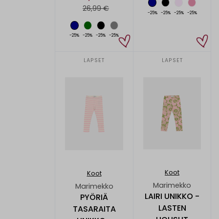
26,99 €
-25%
-25%
-25%
-25%
-25%
-25%
-25%
-25%
LAPSET
LAPSET
Koot
Koot
Marimekko
Marimekko
LAIRI UNIKKO -
PYÖRIÄ
LASTEN
TASARAITA