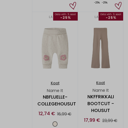
-25%
-25%
Osta väh. 3, saat
Osta väh. 3, saat
LAPSET
LAPSET
-25%
-25%
Koot
Koot
Name It
Name It
NKFFRIKKALI
NBFLUELLE-
BOOTCUT -
COLLEGEHOUSUT
HOUSUT
12,74 €
16,99 €
17,99 €
23,99 €