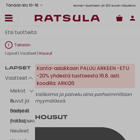
Tänään klo 10
-
16
Toimituskulut alk. 6,90€
Ilmainen toimitus Manner-Suomeen yli 120 euron tilauksiin
Takaisin
Lapset
|
Vaatteet
|
Housut
Kanta-asiakkaan PALUU ARKEEN -ETU
Lapset
-20% yhdestä tuotteesta 16.8. asti
Vaatteet
koodilla: ARKI26
Mekot
Valikoima ja palvelu aina parhaimmillaan
&
Puvut ja
myymälässä.
hameet
bleiserit
Bodyt &
Housut
potkupuvut
Paidat
Neuleet