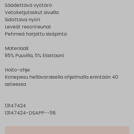
Säädettävä vyötärö
Vetoketjutaskut sivuilla
Sidottava nyöri
Leveät resorireunat
Pehmeä harjattu sisäpinta
Materiaali:
95% Puuvilla, 5% Elastaani
Hoito-ohje:
Konepesu hellävaraisella ohjelmalla enintään 40
asteessa
13147424
13147424-DSAPP--116