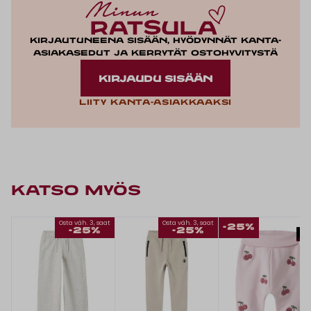
Kirjautuneena sisään, hyödynnät kanta-
asiakasedut ja kerrytät ostohyvitystä
KIRJAUDU SISÄÄN
Liity kanta-asiakkaaksi
KATSO MYÖS
Osta väh. 3, saat
Osta väh. 3, saat
-25%
-25%
-25%