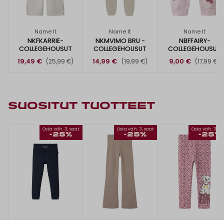
Name It
Name It
Name It
NKFKARRIE-
NKMVIMO BRU -
NBFFAIRY-
COLLEGEHOUSUT
COLLEGEHOUSUT
COLLEGEHOUSUT
19,49 €
14,99 €
9,00 €
(25,99 €)
(19,99 €)
(17,99 €)
SUOSITUT TUOTTEET
Osta väh. 3, saat
Osta väh. 3, saat
Osta väh. 3, s
-25%
-25%
-25%