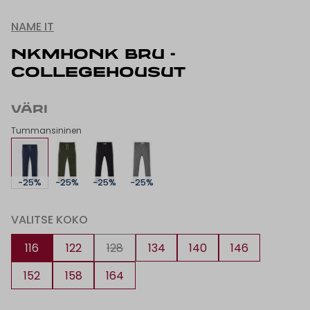
NAME IT
NKMHONK BRU -
COLLEGEHOUSUT
VÄRI
Tummansininen
-25%
-25%
-25%
-25%
VALITSE KOKO
116
122
128
134
140
146
152
158
164