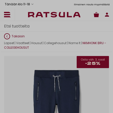
Tänään klo 11
-
18
tus Manner-Suomeen yli 120 euron tilauksiin
Toimituskulut alk. 6,90€
Ilmainen nouto myymälästä
Takaisin
Lapset
|
Vaatteet
|
Housut
|
Collegehousut
|
Name It
|
NKMHONK BRU -
COLLEGEHOUSUT
Osta väh. 3, saat
-25%