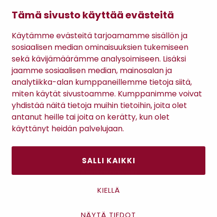
Name It
Name It
Name It
NKMSWEAT PANT -
NKFFRIKKALI
NMFADA 101D -
Tämä sivusto käyttää evästeitä
COLLEGEHOUSUT
BOOTCUT -
LEGGINGSIT
HOUSUT
12,74 €
17,99 €
12,74 €
(16,99 €)
(23,99 €)
(16,99 €)
Käytämme evästeitä tarjoamamme sisällön ja
sosiaalisen median ominaisuuksien tukemiseen
sekä kävijämäärämme analysoimiseen. Lisäksi
jaamme sosiaalisen median, mainosalan ja
analytiikka-alan kumppaneillemme tietoja siitä,
TILAA RATSULAN UUTISKIRJE
miten käytät sivustoamme. Kumppanimme voivat
yhdistää näitä tietoja muihin tietoihin, joita olet
antanut heille tai joita on kerätty, kun olet
Tilaamalla uutiskirjeen hyväksyt
Ratsulan tietosuojaselosteen.
käyttänyt heidän palvelujaan.
SALLI KAIKKI
Asiakaspalvelu
Kanta-asiakkuus
KIELLÄ
Lahjakortti
Gomee Ratsula Café
NÄYTÄ TIEDOT