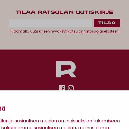
TILAA RATSULAN UUTISKIRJE
Tilaamalla uutiskirjeen hyväksyt
Ratsulan tietosuojaselosteen.
Antinkatu 17, 28100 Pori
tä
ön ja sosiaalisen median ominaisuuksien tukemiseen
säksi jaamme sosiaalisen median, mainosalan ja