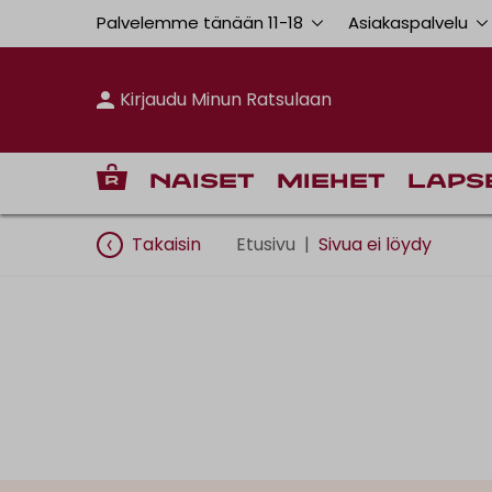
Palvelemme tänään 11
-
18
Asiakaspalvelu
Kirjaudu Minun Ratsulaan
Naiset
Miehet
Laps
Takaisin
Etusivu
|
Sivua ei löydy