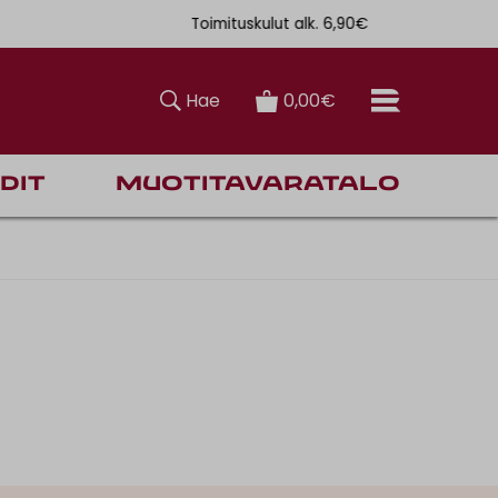
Toimituskulut alk. 6,90€
Ilmainen toi
Hae
0,00€
dit
Muotitavaratalo