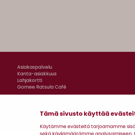
Asiakaspalvelu
Kanta-asiakkuus
Lahjakortti
Gomee Ratsula Café
Tämä sivusto käyttää evästei
Käytämme evästeitä tarjoamamme sisäll
sekä kävijämäärämme analysoimiseen. Li