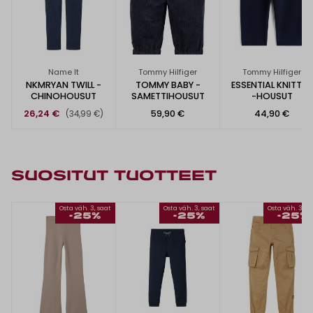
Name It
Tommy Hilfiger
Tommy Hilfiger
NKMRYAN TWILL -
TOMMY BABY -
ESSENTIAL KNITTED
CHINOHOUSUT
SAMETTIHOUSUT
-HOUSUT
26,24 €
59,90 €
44,90 €
(34,99 €)
SUOSITUT TUOTTEET
Osta väh. 3, saat
Osta väh. 3, saat
Osta väh. 3, s
-25%
-25%
-25%