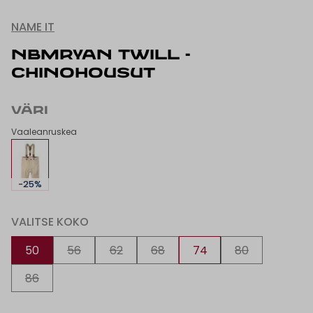
NAME IT
NBMRYAN TWILL -
CHINOHOUSUT
VÄRI
Vaaleanruskea
-25%
VALITSE KOKO
50
56
62
68
74
80
86