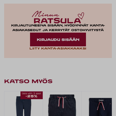
Kirjautuneena sisään, hyödynnät kanta-
asiakasedut ja kerrytät ostohyvitystä
KIRJAUDU SISÄÄN
Liity kanta-asiakkaaksi
KATSO MYÖS
Osta väh. 3, saat
-25%