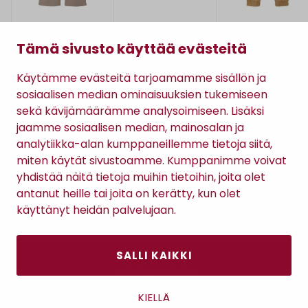
Name It
Name It
Name It
NKFFRIKKALI
NKMSWEAT PANT -
NKMRYAN CARGO 
Tämä sivusto käyttää evästeitä
BOOTCUT -
COLLEGEHOUSUT
REISUTASKUHOUSU
HOUSUT
T
17,99 €
12,74 €
27,74 €
(23,99 €)
(16,99 €)
(36,99 €)
Käytämme evästeitä tarjoamamme sisällön ja
sosiaalisen median ominaisuuksien tukemiseen
sekä kävijämäärämme analysoimiseen. Lisäksi
jaamme sosiaalisen median, mainosalan ja
analytiikka-alan kumppaneillemme tietoja siitä,
TILAA RATSULAN UUTISKIRJE
miten käytät sivustoamme. Kumppanimme voivat
yhdistää näitä tietoja muihin tietoihin, joita olet
antanut heille tai joita on kerätty, kun olet
Tilaamalla uutiskirjeen hyväksyt
Ratsulan tietosuojaselosteen.
käyttänyt heidän palvelujaan.
SALLI KAIKKI
Asiakaspalvelu
Kanta-asiakkuus
KIELLÄ
Lahjakortti