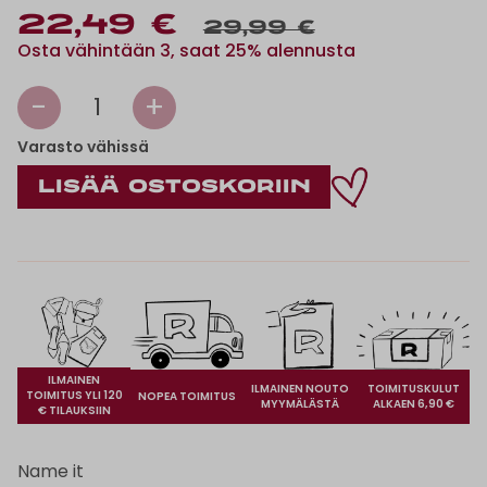
22,49 €
29,99 €
Osta vähintään 3, saat 25% alennusta
-
+
1
Varasto vähissä
ILMAINEN
ILMAINEN NOUTO
TOIMITUSKULUT
TOIMITUS YLI 120
NOPEA TOIMITUS
MYYMÄLÄSTÄ
ALKAEN 6,90 €
€ TILAUKSIIN
Name it