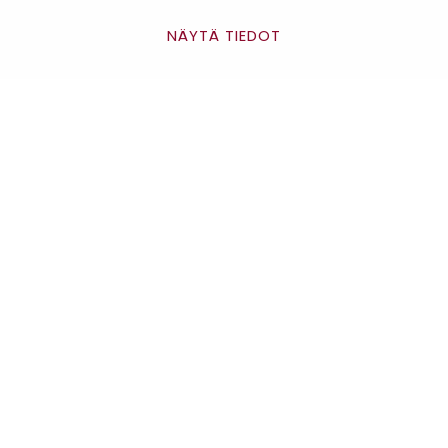
Gomee Ratsula Café
NÄYTÄ TIEDOT
Asiakaspalvelu
Sopimusehdot
Tietosuojaseloste
Maksutavat
Antinkatu 17, 28100 Pori