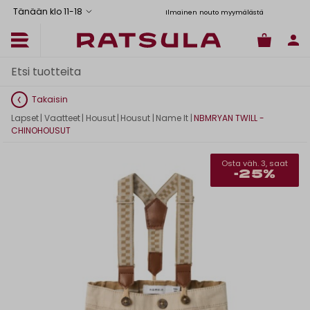
Tänään klo 11
-
18
us Manner-Suomeen yli 120 euron tilauksiin
Toimituskulut alk. 6,90€
Ilmainen nouto myymälästä
Takaisin
Lapset
|
Vaatteet
|
Housut
|
Housut
|
Name It
|
NBMRYAN TWILL -
CHINOHOUSUT
Osta väh. 3, saat
-25%