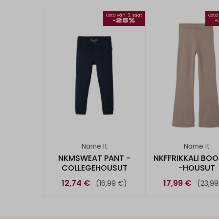
Osta väh. 3, saat
Osta 
-25%
Name It
Name It
NKMSWEAT PANT -
NKFFRIKKALI BO
COLLEGEHOUSUT
-HOUSUT
12,74 €
17,99 €
(16,99 €)
(23,99