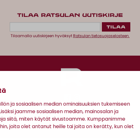
TILAA RATSULAN UUTISKIRJE
Tilaamalla uutiskirjeen hyväksyt
Ratsulan tietosuojaselosteen.
tä
ön ja sosiaalisen median ominaisuuksien tukemiseen
säksi jaamme sosiaalisen median, mainosalan ja
Antinkatu 17, 28100 Pori
oja siitä, miten käytät sivustoamme. Kumppanimme
in, joita olet antanut heille tai joita on kerätty, kun olet