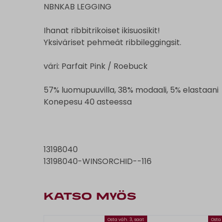
NBNKAB LEGGING
Ihanat ribbitrikoiset ikisuosikit!
Yksiväriset pehmeät ribbileggingsit.
väri: Parfait Pink / Roebuck
57% luomupuuvilla, 38% modaali, 5% elastaani
Konepesu 40 asteessa
13198040
13198040-WINSORCHID--116
KATSO MYÖS
Osta väh. 3, saat
Osta 