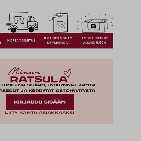
S
ILMAINEN NOUTO
TOIMITUSKULUT
NOPEA TOIMITUS
N
MYYMÄLÄSTÄ
ALKAEN 6,90 €
utuneena sisään, hyödynnät kanta-
asedut ja kerrytät ostohyvitystä
KIRJAUDU SISÄÄN
Liity kanta-asiakkaaksi