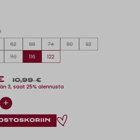
O
62
68
74
80
92
110
116
122
€
10,99 €
än 3, saat 25% alennusta
+