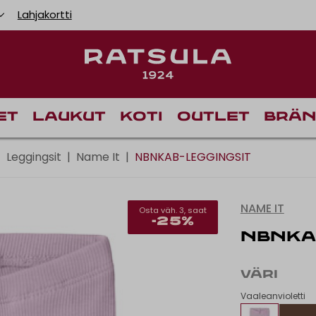
Lahjakortti
Toimituskulut alk
et
Laukut
Koti
Outlet
Brän
|
Leggingsit
|
Name It
|
NBNKAB-LEGGINGSIT
NAME IT
Osta väh. 3, saat
-25%
NBNKA
VÄRI
Vaaleanvioletti