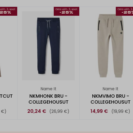
väh. 3, saat
Osta väh. 3, saat
Osta väh. 3
-25%
-25%
-25
Name It
Name It
OTCUT
NKMHONK BRU -
NKMVIMO BRU -
COLLEGEHOUSUT
COLLEGEHOUSUT
20,24 €
14,99 €
 €)
(26,99 €)
(19,99 €)