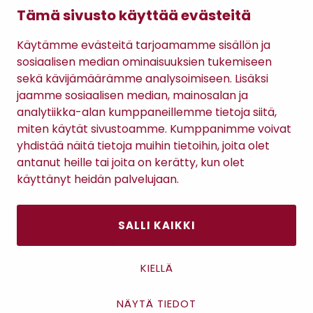
NKMSWEAT PANT -
NKFFRIKKALI
NKMLEO-
Tämä sivusto käyttää evästeitä
COLLEGEHOUSUT
BOOTCUT -
COLLEGEHOUSUT
HOUSUT
12,74 €
17,99 €
24,74 €
(16,99 €)
(23,99 €)
(32,99 €)
Käytämme evästeitä tarjoamamme sisällön ja
sosiaalisen median ominaisuuksien tukemiseen
sekä kävijämäärämme analysoimiseen. Lisäksi
jaamme sosiaalisen median, mainosalan ja
analytiikka-alan kumppaneillemme tietoja siitä,
TILAA RATSULAN UUTISKIRJE
miten käytät sivustoamme. Kumppanimme voivat
yhdistää näitä tietoja muihin tietoihin, joita olet
antanut heille tai joita on kerätty, kun olet
Tilaamalla uutiskirjeen hyväksyt
Ratsulan tietosuojaselosteen.
käyttänyt heidän palvelujaan.
SALLI KAIKKI
Asiakaspalvelu
Kanta-asiakkuus
KIELLÄ
Lahjakortti
Gomee Ratsula Café
NÄYTÄ TIEDOT
Asiakaspalvelu