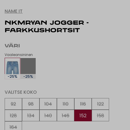
NAME IT
NKMRYAN JOGGER -
FARKKUSHORTSIT
VÄRI
Vaaleansininen
-25%
-25%
VALITSE KOKO
92
98
104
110
116
122
128
134
140
146
152
158
164