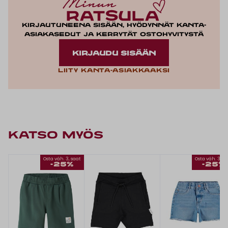
Kirjautuneena sisään, hyödynnät kanta-
asiakasedut ja kerrytät ostohyvitystä
KIRJAUDU SISÄÄN
Liity kanta-asiakkaaksi
KATSO MYÖS
Osta väh. 3, saat
Osta väh. 3, s
-25%
-25%