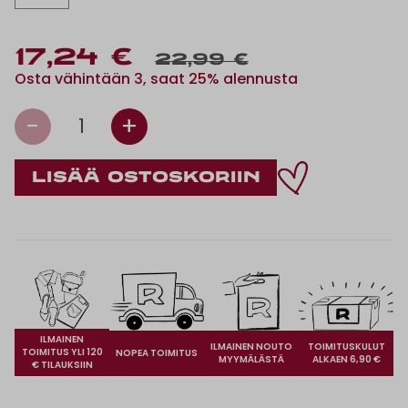
17,24 €
22,99 €
Osta vähintään 3, saat 25% alennusta
-
+
1
ILMAINEN
ILMAINEN NOUTO
TOIMITUSKULUT
TOIMITUS YLI 120
NOPEA TOIMITUS
MYYMÄLÄSTÄ
ALKAEN 6,90 €
€ TILAUKSIIN