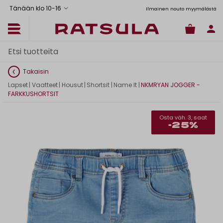
Tänään klo 10
-
16
tus Manner-Suomeen yli 120 euron tilauksiin
Toimituskulut alk. 6,90€
Ilmainen nouto myymälästä
Takaisin
Lapset
|
Vaatteet
|
Housut
|
Shortsit
|
Name It
|
NKMRYAN JOGGER -
FARKKUSHORTSIT
Osta väh. 3, saat
-25%