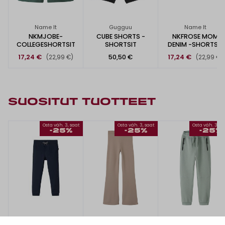
Name It
Gugguu
Name It
NKMJOBE-
CUBE SHORTS -
NKFROSE MOM
COLLEGESHORTSIT
SHORTSIT
DENIM -SHORTSIT
17,24 €
50,50 €
17,24 €
(22,99 €)
(22,99 €)
SUOSITUT TUOTTEET
Osta väh. 3, saat
Osta väh. 3, saat
Osta väh. 3, s
-25%
-25%
-25%
Name It
Name It
Name It