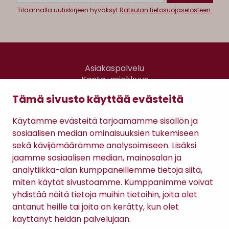
Tilaamalla uutiskirjeen hyväksyt
Ratsulan tietosuojaselosteen.
Asiakaspalvelu
Kanta-asiakkuus
Lahjakortti
Tämä sivusto käyttää evästeitä
Gomee Ratsula Café
Käytämme evästeitä tarjoamamme sisällön ja
Sopimusehdot
sosiaalisen median ominaisuuksien tukemiseen
Tietosuojaseloste
sekä kävijämäärämme analysoimiseen. Lisäksi
Maksutavat
jaamme sosiaalisen median, mainosalan ja
analytiikka-alan kumppaneillemme tietoja siitä,
miten käytät sivustoamme. Kumppanimme voivat
yhdistää näitä tietoja muihin tietoihin, joita olet
antanut heille tai joita on kerätty, kun olet
käyttänyt heidän palvelujaan.