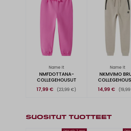
Name It
Name It
NMFDOTTANA-
NKMVIMO BRU
COLLEGEHOUSUT
COLLEGEHOU
17,99 €
14,99 €
(23,99 €)
(19,99
SUOSITUT TUOTTEET
Osta väh. 3, saat
Osta 