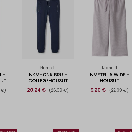
Name It
Name It
 -
NKMHONK BRU -
NMFTELLA WIDE -
SUT
COLLEGEHOUSUT
HOUSUT
20,24 €
9,20 €
 €)
(26,99 €)
(22,99 €)
väh. 3, saat
Osta väh. 3, saat
Osta väh. 3