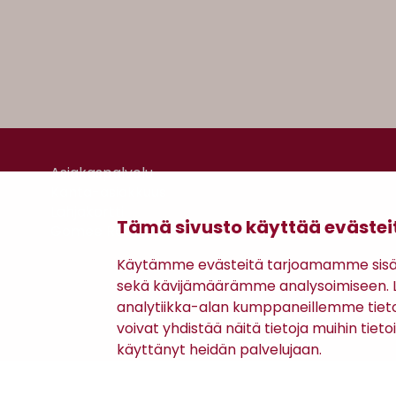
Asiakaspalvelu
Kanta-asiakkuus
Lahjakortti
Tämä sivusto käyttää evästei
Gomee Ratsula Café
Käytämme evästeitä tarjoamamme sisäll
sekä kävijämäärämme analysoimiseen. Li
analytiikka-alan kumppaneillemme tiet
voivat yhdistää näitä tietoja muihin tietoih
käyttänyt heidän palvelujaan.