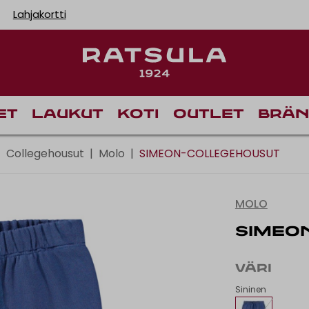
Lahjakortti
Ilmainen toimitus Manner-Suomeen yli 120 euron til
Toimituskulut alk.
et
Laukut
Koti
Outlet
Brän
|
Collegehousut
|
Molo
|
SIMEON-COLLEGEHOUSUT
MOLO
SIMEO
VÄRI
Sininen