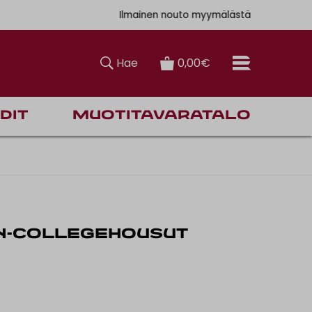
auksiin
 6,90€
Ilmainen nouto myymälästä
Hae
0,00€
dit
Muotitavaratalo
N-COLLEGEHOUSUT