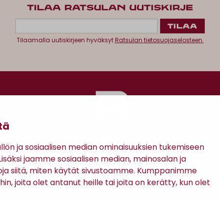
TILAA RATSULAN UUTISKIRJE
Tilaamalla uutiskirjeen hyväksyt
Ratsulan tietosuojaselosteen.
tä
ön ja sosiaalisen median ominaisuuksien tukemiseen
säksi jaamme sosiaalisen median, mainosalan ja
Antinkatu 17, 28100 Pori
oja siitä, miten käytät sivustoamme. Kumppanimme
in, joita olet antanut heille tai joita on kerätty, kun olet