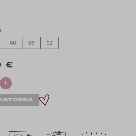
O
80
86
92
 €
+