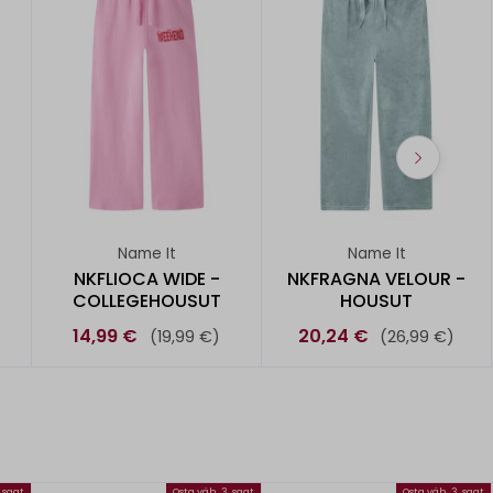
Name It
Name It
NKFLIOCA WIDE -
NKFRAGNA VELOUR -
COLLEGEHOUSUT
HOUSUT
14,99 €
20,24 €
(19,99 €)
(26,99 €)
, saat
Osta väh. 3, saat
Osta väh. 3, saat