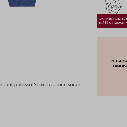
ILMAINEN TOIMITU
YLI 120 € TILAUKSII
Kirja
asiak
lenpäät polvissa. Yhdistä saman sarjan