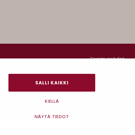
Sopimusehdot
Tietosuojaseloste
Maksutavat
SALLI KAIKKI
KIELLÄ
NÄYTÄ TIEDOT
Asiakaspalvelu