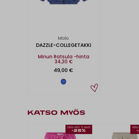
Molo
DAZZLE-COLLEGETAKKI
Minun Ratsula -hinta
34,30 €
49,00 €
KATSO MYÖS
Osta väh. 3, saat
Osta 
-25%