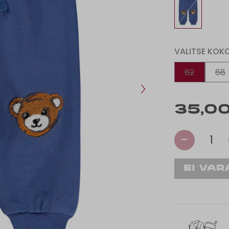
VALITSE KOK
62
68
35,00
-
1