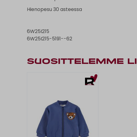
Hienopesu 30 asteessa
6W25I215
6W25I215-5191--62
Suosittelemme li