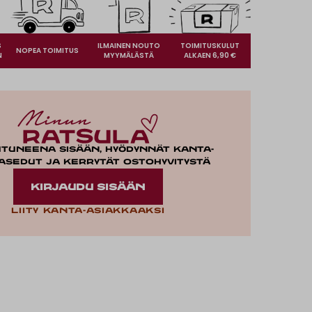
S
ILMAINEN NOUTO
TOIMITUSKULUT
NOPEA TOIMITUS
N
MYYMÄLÄSTÄ
ALKAEN 6,90 €
utuneena sisään, hyödynnät kanta-
asedut ja kerrytät ostohyvitystä
KIRJAUDU SISÄÄN
Liity kanta-asiakkaaksi