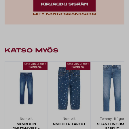
KIRJAUDU SISÄÄN
Liity kanta-asiakkaaksi
KATSO MYÖS
Osta väh. 3, saat
Osta väh. 3, saat
-25%
-25%
Name It
Name It
Tommy Hilfiger
NKMROBIN
NMFBELLA-FARKUT
SCANTON SLIM -
DNMTHAYERS -
FARKUT