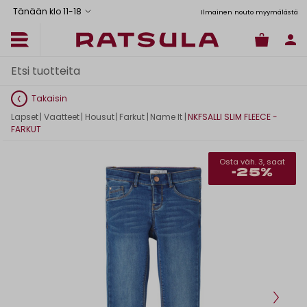
Tänään klo 11
-
18
tus Manner-Suomeen yli 120 euron tilauksiin
Toimituskulut alk. 6,90€
Ilmainen nouto myymälästä
Takaisin
Lapset
|
Vaatteet
|
Housut
|
Farkut
|
Name It
|
NKFSALLI SLIM FLEECE -
FARKUT
Osta väh. 3, saat
-25%