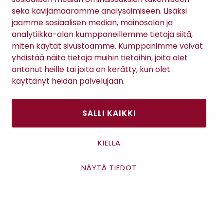
sekä kävijämäärämme analysoimiseen. Lisäksi
jaamme sosiaalisen median, mainosalan ja
analytiikka-alan kumppaneillemme tietoja siitä,
TILAA RATSULAN UUTISKIRJE
miten käytät sivustoamme. Kumppanimme voivat
yhdistää näitä tietoja muihin tietoihin, joita olet
antanut heille tai joita on kerätty, kun olet
Tilaamalla uutiskirjeen hyväksyt
Ratsulan tietosuojaselosteen.
käyttänyt heidän palvelujaan.
SALLI KAIKKI
Asiakaspalvelu
Kanta-asiakkuus
KIELLÄ
Lahjakortti
Gomee Ratsula Café
NÄYTÄ TIEDOT
Asiakaspalvelu
Sopimusehdot
Tietosuojaseloste
Maksutavat