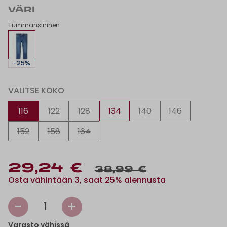
VÄRI
Tummansininen
-25%
VALITSE KOKO
116
122
128
134
140
146
152
158
164
29,24 €
38,99 €
Osta vähintään 3, saat 25% alennusta
-
+
1
Varasto vähissä