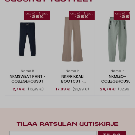
Osta väh. 3, saat
Osta väh. 3, saat
Osta väh. 3, s
-25%
-25%
-25%
Name It
Name It
Name It
NKMSWEAT PANT -
NKFFRIKKALI
NKMLEO-
COLLEGEHOUSUT
BOOTCUT -
COLLEGEHOUSUT
HOUSUT
12,74 €
17,99 €
24,74 €
(16,99 €)
(23,99 €)
(32,99 €)
TILAA RATSULAN UUTISKIRJE