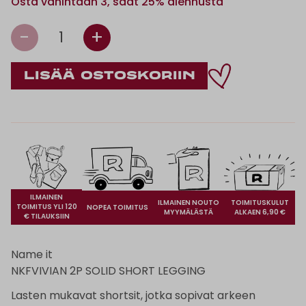
Osta vähintään 3, saat 25% alennusta
-
+
1
ILMAINEN
ILMAINEN NOUTO
TOIMITUSKULUT
TOIMITUS YLI 120
NOPEA TOIMITUS
MYYMÄLÄSTÄ
ALKAEN 6,90 €
€ TILAUKSIIN
Name it
NKFVIVIAN 2P SOLID SHORT LEGGING
Lasten mukavat shortsit, jotka sopivat arkeen