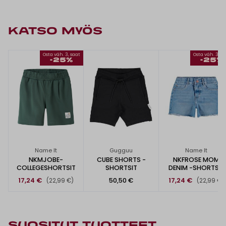
KATSO MYÖS
Osta väh. 3, saat
Osta väh. 3, s
-25%
-25%
Name It
Gugguu
Name It
NKMJOBE-
CUBE SHORTS -
NKFROSE MOM
COLLEGESHORTSIT
SHORTSIT
DENIM -SHORTSIT
17,24 €
50,50 €
17,24 €
(22,99 €)
(22,99 €)
SUOSITUT TUOTTEET