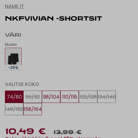
NAME IT
NKFVIVIAN -SHORTSIT
VÄRI
Musta
-25%
VALITSE KOKO
74/80
86/92
98/104
110/116
122/128
134/140
146/152
158/164
10,49 €
13,99 €