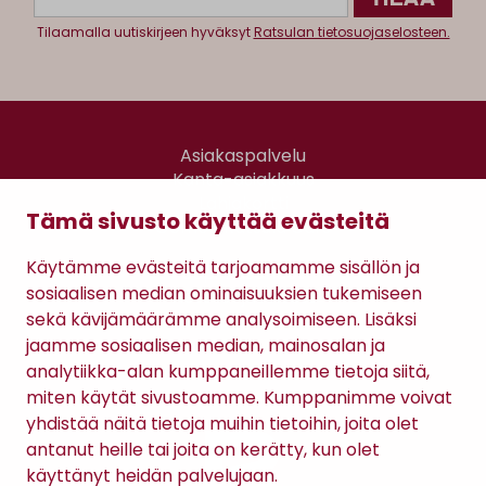
Tilaamalla uutiskirjeen hyväksyt
Ratsulan tietosuojaselosteen.
Asiakaspalvelu
Kanta-asiakkuus
Lahjakortti
Tämä sivusto käyttää evästeitä
Gomee Ratsula Café
Käytämme evästeitä tarjoamamme sisällön ja
Sopimusehdot
sosiaalisen median ominaisuuksien tukemiseen
Tietosuojaseloste
sekä kävijämäärämme analysoimiseen. Lisäksi
Maksutavat
jaamme sosiaalisen median, mainosalan ja
analytiikka-alan kumppaneillemme tietoja siitä,
miten käytät sivustoamme. Kumppanimme voivat
yhdistää näitä tietoja muihin tietoihin, joita olet
antanut heille tai joita on kerätty, kun olet
käyttänyt heidän palvelujaan.