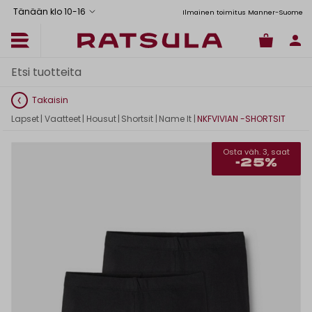
Tänään klo 10
-
16
Toimituskulut alk. 6,90€
Ilmainen toimitus Manner-Suomeen yli 120
Takaisin
Lapset
|
Vaatteet
|
Housut
|
Shortsit
|
Name It
|
NKFVIVIAN -SHORTSIT
Osta väh. 3, saat
-25%