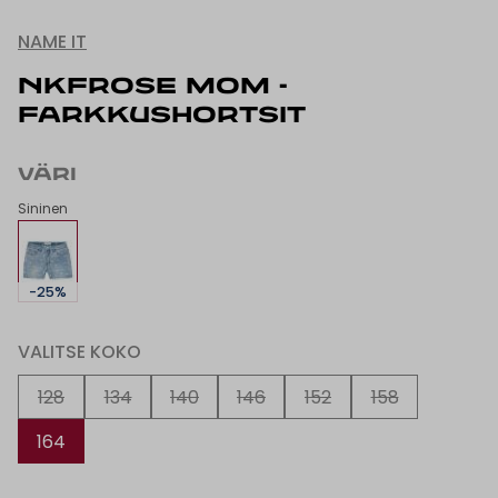
NAME IT
NKFROSE MOM -
FARKKUSHORTSIT
VÄRI
Sininen
-25%
VALITSE KOKO
128
134
140
146
152
158
164