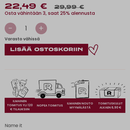
22,49 €
29,99 €
Osta vähintään 3, saat 25% alennusta
-
+
1
Varasto vähissä
ILMAINEN
ILMAINEN NOUTO
TOIMITUSKULUT
TOIMITUS YLI 120
NOPEA TOIMITUS
MYYMÄLÄSTÄ
ALKAEN 6,90 €
€ TILAUKSIIN
Name it