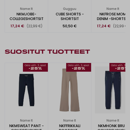
Name It
Gugguu
Name It
NKMJOBE-
CUBE SHORTS -
NKFROSE MOM
COLLEGESHORTSIT
SHORTSIT
DENIM -SHORTSIT
17,24 €
50,50 €
17,24 €
(22,99 €)
(22,99 €)
SUOSITUT TUOTTEET
Osta väh. 3, saat
Osta väh. 3, saat
Osta väh. 3, s
-25%
-25%
-25%
Name It
Name It
Name It
NKMSWEAT PANT -
NKFFRIKKALI
NKMHONK BRU -