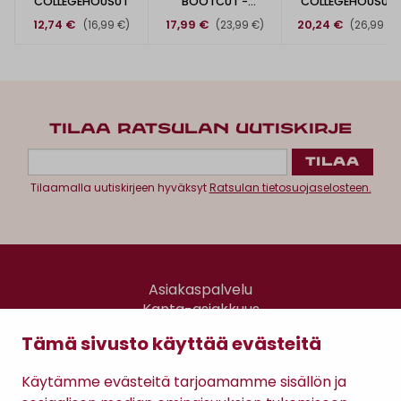
COLLEGEHOUSUT
BOOTCUT -
COLLEGEHOUSUT
HOUSUT
12,74 €
17,99 €
20,24 €
(16,99 €)
(23,99 €)
(26,99 €)
TILAA RATSULAN UUTISKIRJE
Tilaamalla uutiskirjeen hyväksyt
Ratsulan tietosuojaselosteen.
Asiakaspalvelu
Kanta-asiakkuus
Lahjakortti
Tämä sivusto käyttää evästeitä
Gomee Ratsula Café
Käytämme evästeitä tarjoamamme sisällön ja
Sopimusehdot