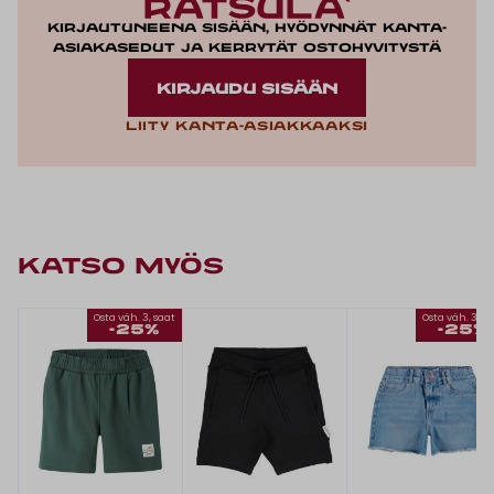
Kirjautuneena sisään, hyödynnät kanta-
asiakasedut ja kerrytät ostohyvitystä
KIRJAUDU SISÄÄN
Liity kanta-asiakkaaksi
KATSO MYÖS
Osta väh. 3, saat
Osta väh. 3, s
-25%
-25%