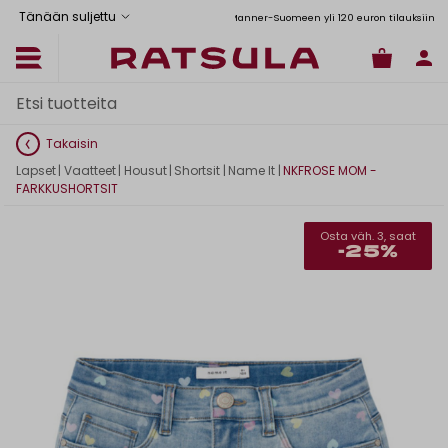
Tänään suljettu
Toimituskulut alk. 6,90€
Ilmainen toimitus Manner-Suomeen yli 120 euron tilauksiin
Takaisin
Lapset
|
Vaatteet
|
Housut
|
Shortsit
|
Name It
|
NKFROSE MOM -
FARKKUSHORTSIT
Osta väh. 3, saat
-25%