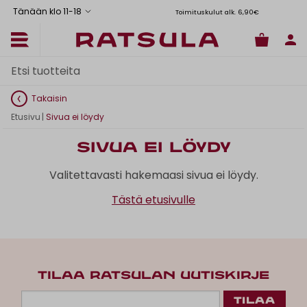
Tänään klo 11
-
18
Toimituskulut alk. 6,90€
Il
Takaisin
Etusivu
|
Sivua ei löydy
Sivua ei löydy
Valitettavasti hakemaasi sivua ei löydy.
Tästä etusivulle
TILAA RATSULAN UUTISKIRJE