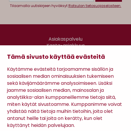
Tilaamalla uutiskirjeen hyväksyt
Ratsulan tietosuojaselosteen.
Asiakaspalvelu
Kanta-asiakkuus
Lahjakortti
Tämä sivusto käyttää evästeitä
Gomee Ratsula Café
Käytämme evästeitä tarjoamamme sisällön ja
Sopimusehdot
sosiaalisen median ominaisuuksien tukemiseen
Tietosuojaseloste
sekä kävijämäärämme analysoimiseen. Lisäksi
Maksutavat
jaamme sosiaalisen median, mainosalan ja
analytiikka-alan kumppaneillemme tietoja siitä,
miten käytät sivustoamme. Kumppanimme voivat
yhdistää näitä tietoja muihin tietoihin, joita olet
antanut heille tai joita on kerätty, kun olet
käyttänyt heidän palvelujaan.