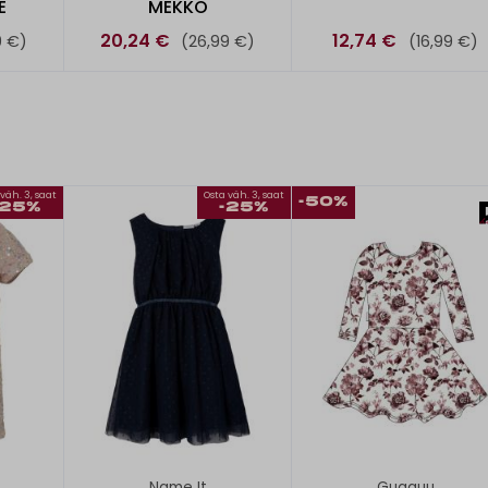
E
MEKKO
20,24 €
12,74 €
9 €)
(26,99 €)
(16,99 €)
väh. 3, saat
Osta väh. 3, saat
-50%
-25%
-25%
Name It
Gugguu