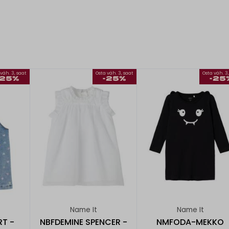
väh. 3, saat
Osta väh. 3, saat
Osta väh. 3
-25%
-25%
-25
Name It
Name It
T -
NBFDEMINE SPENCER -
NMFODA-MEKKO