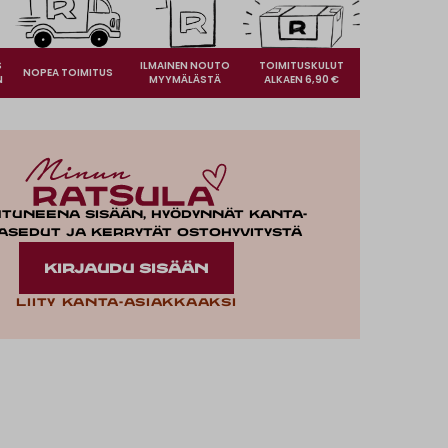
S
ILMAINEN NOUTO
TOIMITUSKULUT
NOPEA TOIMITUS
N
MYYMÄLÄSTÄ
ALKAEN 6,90 €
utuneena sisään, hyödynnät kanta-
asedut ja kerrytät ostohyvitystä
KIRJAUDU SISÄÄN
Liity kanta-asiakkaaksi