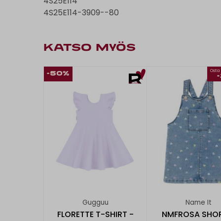
4S25E114
4S25E114-3909--80
KATSO MYÖS
Osta 
-50%
Gugguu
Name It
FLORETTE T-SHIRT -
NMFROSA SHOR