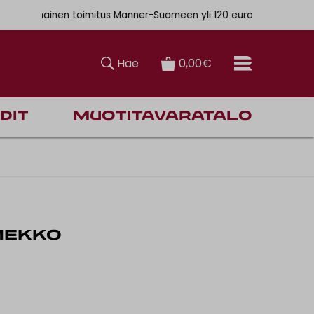
. 6,90€
ainen toimitus Manner-Suomeen yli 120 euron tilauksiin
Hae
0,00€
dit
Muotitavaratalo
MEKKO