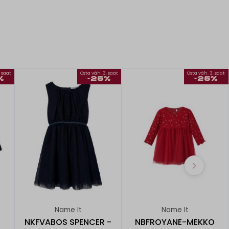
, saat
Osta väh. 3, saat
Osta väh. 3, saat
%
-25%
-25%
Name It
Name It
NKFVABOS SPENCER -
NBFROYANE-MEKKO