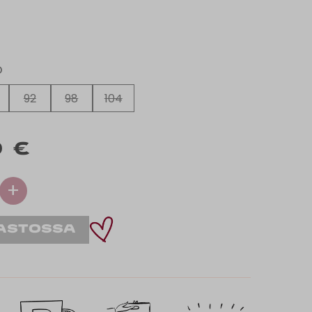
O
92
98
104
 €
+