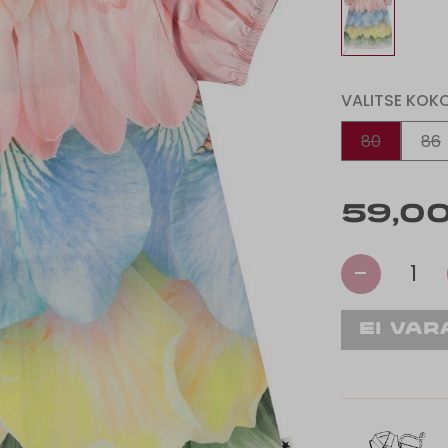
VALITSE KOK
80
86
59,00
-
1