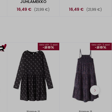
JUHLAMEKKO
16,49 €
16,49 €
(21,99 €)
(21,99 €)
Osta väh. 3, saat
Osta väh. 3, saat
-25%
-25%
Name It
Name It