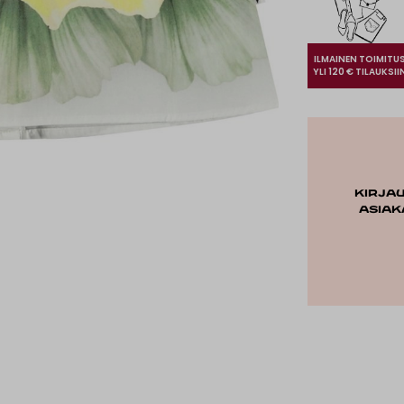
ILMAINEN TOIMITU
YLI 120 € TILAUKSII
Kirja
asiak