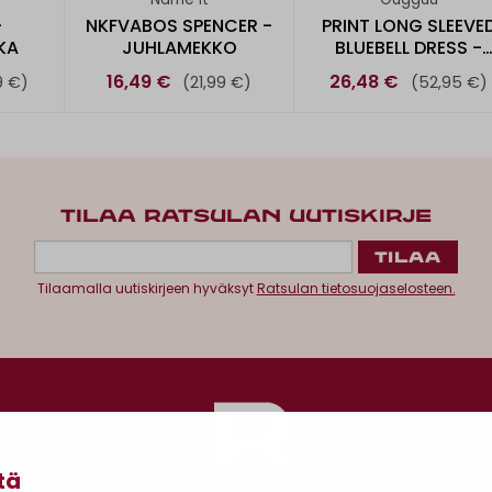
-
NKFVABOS SPENCER -
PRINT LONG SLEEVE
KA
JUHLAMEKKO
BLUEBELL DRESS -
MEKKO
16,49 €
26,48 €
9 €)
(21,99 €)
(52,95 €)
TILAA RATSULAN UUTISKIRJE
Tilaamalla uutiskirjeen hyväksyt
Ratsulan tietosuojaselosteen.
tä