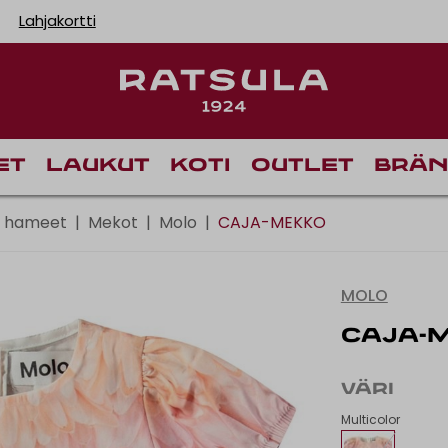
Lahjakortti
Toimituskulut alk
Ilm
et
Laukut
Koti
Outlet
Brän
& hameet
|
Mekot
|
Molo
|
CAJA-MEKKO
MOLO
CAJA-
VÄRI
Multicolor