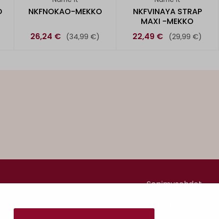
D
NKFNOKAO-MEKKO
NKFVINAYA STRAP
MAXI -MEKKO
26,24 €
22,49 €
(34,99 €)
(29,99 €)
Sopimusehdot
Tietosuojaseloste
Maksutavat