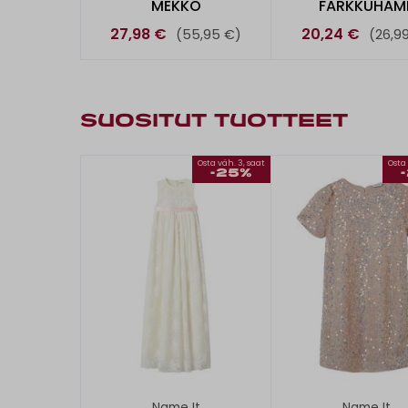
MEKKO
FARKKUHAM
27,98 €
20,24 €
(55,95 €)
(26,9
SUOSITUT TUOTTEET
Osta väh. 3, saat
Osta 
-25%
Name It
Name It