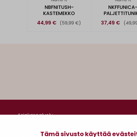
NBFNITUSH-
NKFFUNICA
KASTEMEKKO
PALJETTITUNI
44,99 €
37,49 €
(59,99 €)
(49,9
Asiakaspalvelu
Kanta-asiakkuus
Lahjakortti
Tämä sivusto käyttää evästei
Gomee Ratsula Café