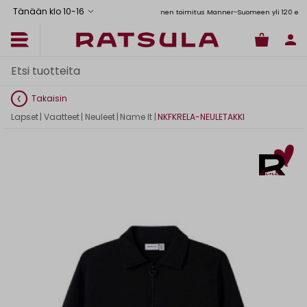
Tänään klo 10
-
16
Toimituskulut alk. 6,90€
Ilmainen toimitus Manner-Suomeen yli 120 euron ti
Takaisin
Lapset
|
Vaatteet
|
Neuleet
|
Name It
|
NKFKRELA-NEULETAKKI