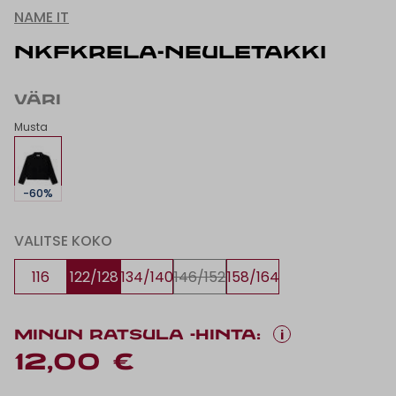
NAME IT
NKFKRELA-NEULETAKKI
VÄRI
Musta
-60%
VALITSE KOKO
116
122/128
134/140
146/152
158/164
i
MINUN RATSULA -HINTA:
12,00 €