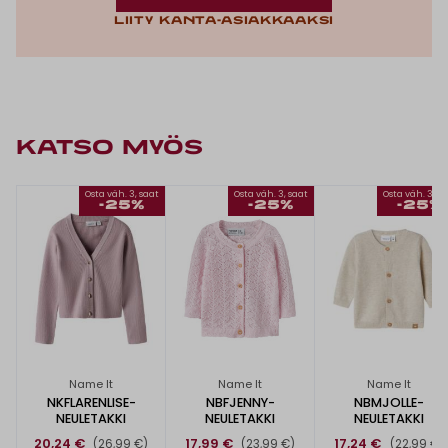
Liity kanta-asiakkaaksi
KATSO MYÖS
Osta väh. 3, saat
Osta väh. 3, saat
Osta väh. 3, s
-25%
-25%
-25%
Name It
Name It
Name It
NKFLARENLISE-
NBFJENNY-
NBMJOLLE-
NEULETAKKI
NEULETAKKI
NEULETAKKI
20,24 €
17,99 €
17,24 €
(26,99 €)
(23,99 €)
(22,99 €)