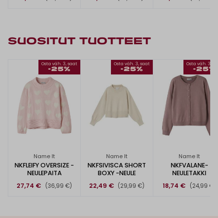
SUOSITUT TUOTTEET
Osta väh. 3, saat
Osta väh. 3, saat
Osta väh. 3, s
-25%
-25%
-25%
Name It
Name It
Name It
NKFLEIFY OVERSIZE -
NKFSIVISCA SHORT
NKFVALANE-
NEULEPAITA
BOXY -NEULE
NEULETAKKI
27,74 €
22,49 €
18,74 €
(36,99 €)
(29,99 €)
(24,99 €)