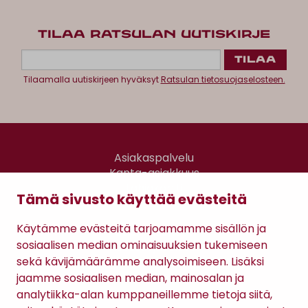
TILAA RATSULAN UUTISKIRJE
Tilaamalla uutiskirjeen hyväksyt
Ratsulan tietosuojaselosteen.
Asiakaspalvelu
Kanta-asiakkuus
Lahjakortti
Tämä sivusto käyttää evästeitä
Gomee Ratsula Café
Käytämme evästeitä tarjoamamme sisällön ja
Sopimusehdot
sosiaalisen median ominaisuuksien tukemiseen
Tietosuojaseloste
sekä kävijämäärämme analysoimiseen. Lisäksi
Maksutavat
jaamme sosiaalisen median, mainosalan ja
analytiikka-alan kumppaneillemme tietoja siitä,