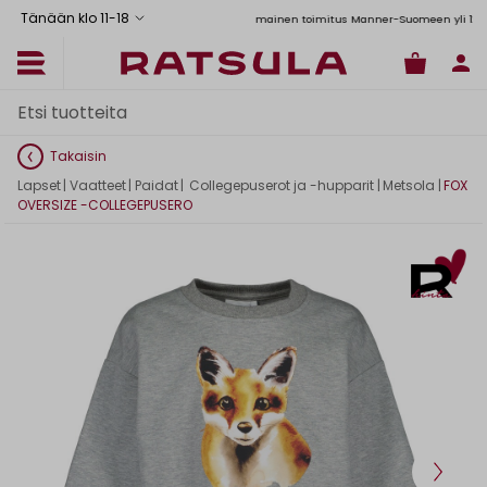
Tänään klo 11
-
18
Toimituskulut alk. 6,90€
Ilmainen toimitus Manner-Suomeen yli 120 euron
Takaisin
Lapset
|
Vaatteet
|
Paidat
|
Collegepuserot ja -hupparit
|
Metsola
|
FOX
OVERSIZE -COLLEGEPUSERO