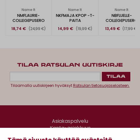
Name It
Name It
Name It
NMFLAURIE-
NKFMAJA KPOP -T-
NBFLUELLE-
COLLEGEPUSERO
PAITA
COLLEGEPUSERO
18,74 €
14,99 €
13,49 €
(24,99 €)
(19,99 €)
(17,99 €)
TILAA RATSULAN UUTISKIRJE
Tilaamalla uutiskirjeen hyväksyt
Ratsulan tietosuojaselosteen.
Asiakaspalvelu
Kanta-asiakkuus
Lahjakortti