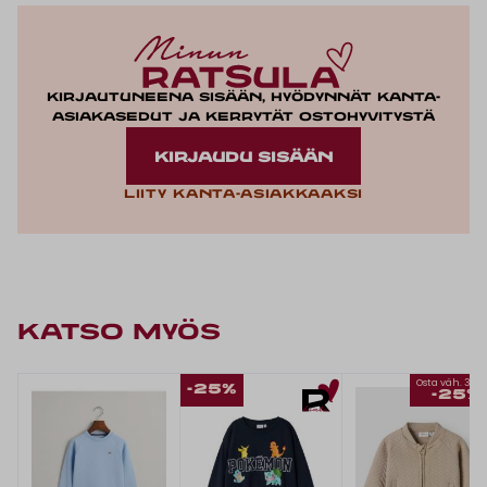
Kirjautuneena sisään, hyödynnät kanta-
asiakasedut ja kerrytät ostohyvitystä
KIRJAUDU SISÄÄN
Liity kanta-asiakkaaksi
KATSO MYÖS
Osta väh. 3, s
-25%
-25%