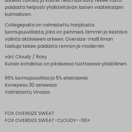
uudella tavalla, ja kaunis neutraali sävy tekee tästä
paidasta helposti yhdisteltävän lasten vaatekaapin
kulmakiven.
Collegepaita on valmistettu harjatusta
luomupuuvillasta, joka on pehmeä, lämmin ja kestävä
valinta aktiiviseen arkeen. Oversize-malli ilman
taskuja tekee paidasta rennon ja modernin.
väri: Cloudy / Rosy
Kuosin kohdistus on jokaisessa tuotteessa yksilöllinen.
95% luomupuuvillaa ja 5% elastaania
Konepesu 30 asteessa
Valmistettu Virossa
FOX OVERSIZE SWEAT
FOX OVERSIZE SWEAT-CLOUDY--110+