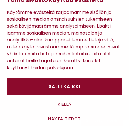
Tämä sivusto käyttää evästeitä
Gomee Ratsula Café
Käytämme evästeitä tarjoamamme sisällön ja
Sopimusehdot
sosiaalisen median ominaisuuksien tukemiseen
Tietosuojaseloste
sekä kävijämäärämme analysoimiseen. Lisäksi
Maksutavat
jaamme sosiaalisen median, mainosalan ja
analytiikka-alan kumppaneillemme tietoja siitä,
miten käytät sivustoamme. Kumppanimme voivat
yhdistää näitä tietoja muihin tietoihin, joita olet
antanut heille tai joita on kerätty, kun olet
käyttänyt heidän palvelujaan.
SALLI KAIKKI
Antinkatu 17, 28100 Pori
KIELLÄ
NÄYTÄ TIEDOT
Asiakaspalvelu