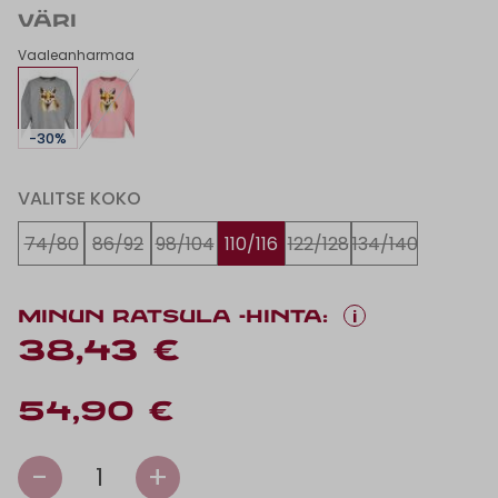
VÄRI
Vaaleanharmaa
-30%
VALITSE KOKO
74/80
86/92
98/104
110/116
122/128
134/140
i
MINUN RATSULA -HINTA:
38,43 €
54,90 €
-
+
1