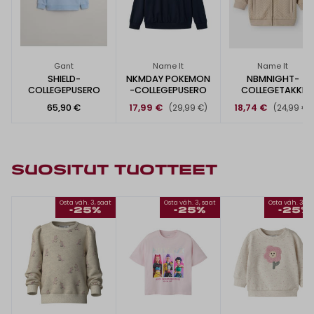
Gant
Name It
Name It
SHIELD-
NKMDAY POKEMON
NBMNIGHT-
COLLEGEPUSERO
-COLLEGEPUSERO
COLLEGETAKKI
65,90 €
17,99 €
18,74 €
(29,99 €)
(24,99 €)
SUOSITUT TUOTTEET
Osta väh. 3, saat
Osta väh. 3, saat
Osta väh. 3, s
-25%
-25%
-25%