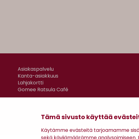
Asiakaspalvelu
Kanta-asiakkuus
Lahjakortti
Gomee Ratsula Café
Tämä sivusto käyttää evästei
Käytämme evästeitä tarjoamamme sisäll
sekä kävijämäärämme analysoimiseen. Li