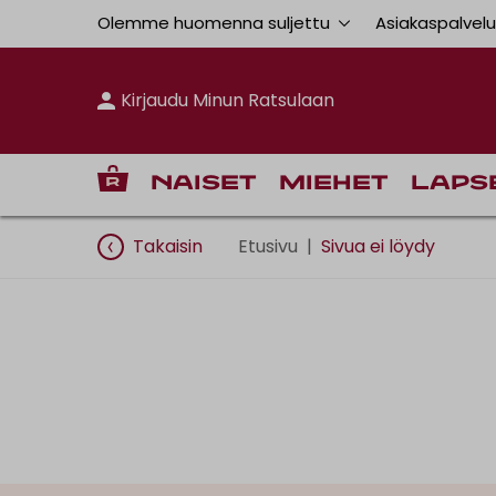
Olemme huomenna suljettu
Asiakaspalvel
Kirjaudu Minun Ratsulaan
Naiset
Miehet
Laps
Takaisin
Etusivu
|
Sivua ei löydy