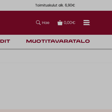
Toimituskulut alk. 6,90€
Ilmainen toi
Hae
0,00€
dit
Muotitavaratalo