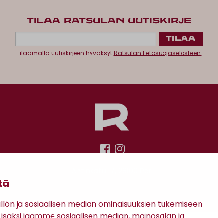
TILAA RATSULAN UUTISKIRJE
Tilaamalla uutiskirjeen hyväksyt
Ratsulan tietosuojaselosteen.
Antinkatu 17, 28100 Pori
tä
ön ja sosiaalisen median ominaisuuksien tukemiseen
säksi jaamme sosiaalisen median, mainosalan ja