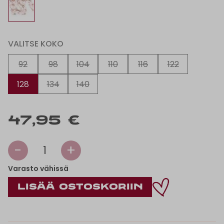
VALITSE KOKO
92
98
104
110
116
122
128
134
140
47,95 €
-
+
1
Varasto vähissä