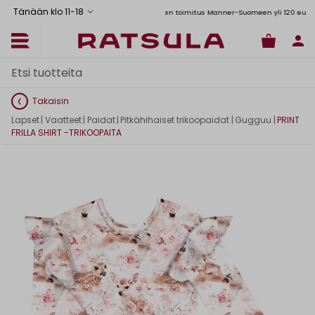
Tänään klo 11
-
18
Toimituskulut alk. 6,90€
Ilmainen toimitus Manner-Suomeen yli 120 euron tilau
Takaisin
Lapset
|
Vaatteet
|
Paidat
|
Pitkähihaiset trikoopaidat
|
Gugguu
|
PRINT
FRILLA SHIRT -TRIKOOPAITA