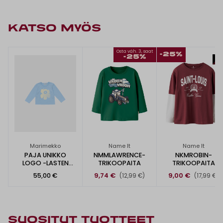
KATSO MYÖS
Osta väh. 3, saat
-25%
-25%
Marimekko
Name It
Name It
PAJA UNIKKO
NMMLAWRENCE-
NKMROBIN-
LOGO -LASTEN
TRIKOOPAITA
TRIKOOPAITA
PAITA
55,00 €
9,74 €
9,00 €
(12,99 €)
(17,99 €)
SUOSITUT TUOTTEET