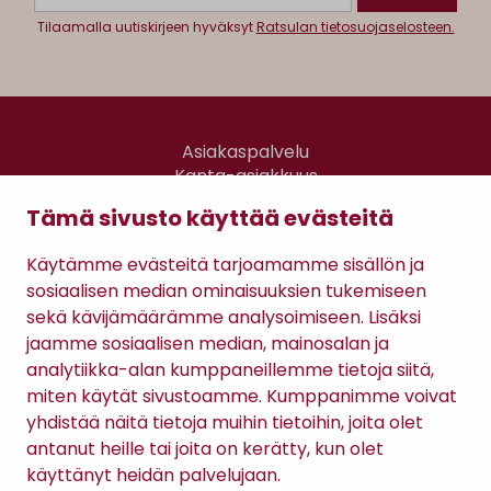
Tilaamalla uutiskirjeen hyväksyt
Ratsulan tietosuojaselosteen.
Asiakaspalvelu
Kanta-asiakkuus
Lahjakortti
Tämä sivusto käyttää evästeitä
Gomee Ratsula Café
Käytämme evästeitä tarjoamamme sisällön ja
Sopimusehdot
sosiaalisen median ominaisuuksien tukemiseen
Tietosuojaseloste
sekä kävijämäärämme analysoimiseen. Lisäksi
Maksutavat
jaamme sosiaalisen median, mainosalan ja
analytiikka-alan kumppaneillemme tietoja siitä,
miten käytät sivustoamme. Kumppanimme voivat
yhdistää näitä tietoja muihin tietoihin, joita olet
antanut heille tai joita on kerätty, kun olet
käyttänyt heidän palvelujaan.