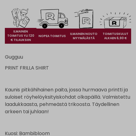
ILMAINEN
ILMAINEN NOUTO
TOIMITUSKULUT
TOIMITUS YLI 120
NOPEA TOIMITUS
MYYMÄLÄSTÄ
ALKAEN 6,90 €
€ TILAUKSIIN
Gugguu
PRINT FRILLA SHIRT
Kaunis pitkähihainen paita, jossa hurmaava printti ja
suloiset röyhelöyksityiskohdat olkapäillä. Valmistettu
laadukkaasta, pehmeästä trikoosta. Täydellinen
arkeen tai juhlaan!
Kuosi: Bambibloom