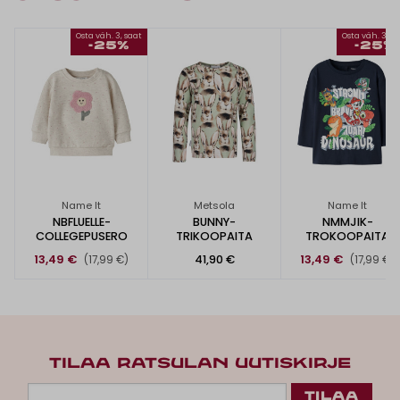
Osta väh. 3, saat
Osta väh. 3, s
-25%
-25%
Name It
Metsola
Name It
NBFLUELLE-
BUNNY-
NMMJIK-
COLLEGEPUSERO
TRIKOOPAITA
TROKOOPAITA
13,49 €
41,90 €
13,49 €
(17,99 €)
(17,99 €)
TILAA RATSULAN UUTISKIRJE