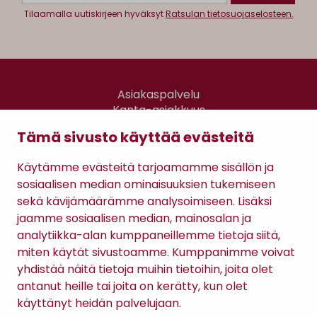
Tilaamalla uutiskirjeen hyväksyt
Ratsulan tietosuojaselosteen.
Asiakaspalvelu
Kanta-asiakkuus
Lahjakortti
Tämä sivusto käyttää evästeitä
Gomee Ratsula Café
Käytämme evästeitä tarjoamamme sisällön ja
Sopimusehdot
sosiaalisen median ominaisuuksien tukemiseen
Tietosuojaseloste
sekä kävijämäärämme analysoimiseen. Lisäksi
Maksutavat
jaamme sosiaalisen median, mainosalan ja
analytiikka-alan kumppaneillemme tietoja siitä,
miten käytät sivustoamme. Kumppanimme voivat
yhdistää näitä tietoja muihin tietoihin, joita olet
antanut heille tai joita on kerätty, kun olet
käyttänyt heidän palvelujaan.