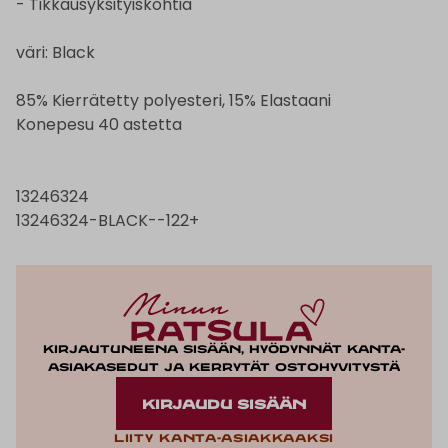
- Tikkausyksityiskohtia
väri: Black
85% Kierrätetty polyesteri, 15% Elastaani
Konepesu 40 astetta
13246324
13246324-BLACK--122+
Kirjautuneena sisään, hyödynnät kanta-
asiakasedut ja kerrytät ostohyvitystä
KIRJAUDU SISÄÄN
Liity kanta-asiakkaaksi