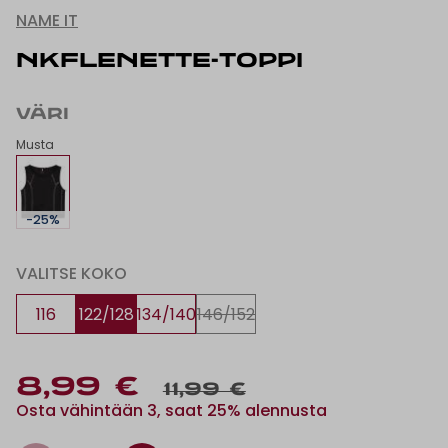
NAME IT
NKFLENETTE-TOPPI
VÄRI
Musta
-25%
VALITSE KOKO
116
122/128
134/140
146/152
8,99 €
11,99 €
Osta vähintään 3, saat 25% alennusta