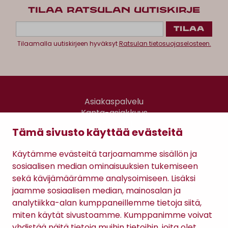
TILAA RATSULAN UUTISKIRJE
Tilaamalla uutiskirjeen hyväksyt
Ratsulan tietosuojaselosteen.
Asiakaspalvelu
Kanta-asiakkuus
Lahjakortti
Tämä sivusto käyttää evästeitä
Gomee Ratsula Café
Käytämme evästeitä tarjoamamme sisällön ja
Sopimusehdot
sosiaalisen median ominaisuuksien tukemiseen
Tietosuojaseloste
sekä kävijämäärämme analysoimiseen. Lisäksi
Maksutavat
jaamme sosiaalisen median, mainosalan ja
analytiikka-alan kumppaneillemme tietoja siitä,
miten käytät sivustoamme. Kumppanimme voivat
yhdistää näitä tietoja muihin tietoihin, joita olet