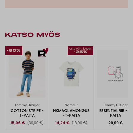
KATSO MYÖS
Osta väh. 3, saat
-60%
-25%
Tommy Hilfiger
Name It
Tommy Hilfiger
COTTON STRIPE -
NKMAOL AMONGUS
ESSENTIAL RIB -T-
T-PAITA
-T-PAITA
PAITA
15,96 €
14,24 €
29,90 €
(39,90 €)
(18,99 €)