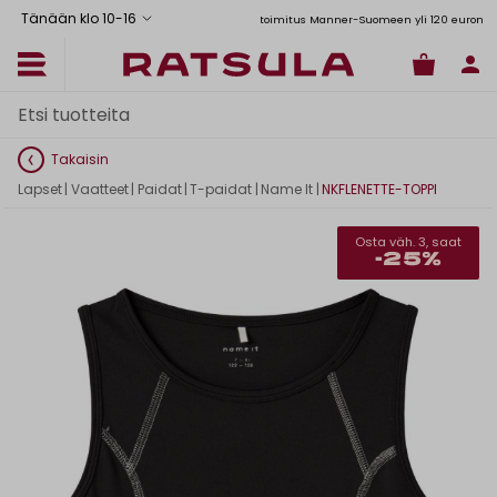
Tänään klo 10
-
16
Toimituskulut alk. 6,90€
Ilmainen toimitus Manner-Suomeen yli 120 euron tilauksi
Takaisin
Lapset
|
Vaatteet
|
Paidat
|
T-paidat
|
Name It
|
NKFLENETTE-TOPPI
Osta väh. 3, saat
-25%