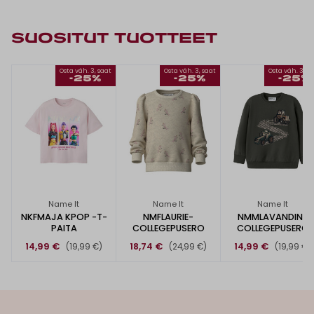
SUOSITUT TUOTTEET
Osta väh. 3, saat
Osta väh. 3, saat
Osta väh. 3, s
-25%
-25%
-25%
Name It
Name It
Name It
NKFMAJA KPOP -T-
NMFLAURIE-
NMMLAVANDIN-
PAITA
COLLEGEPUSERO
COLLEGEPUSERO
14,99 €
18,74 €
14,99 €
(19,99 €)
(24,99 €)
(19,99 €)