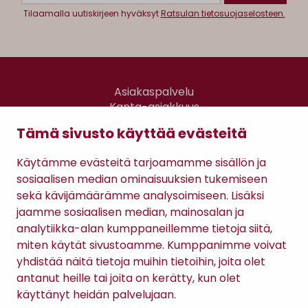
Tilaamalla uutiskirjeen hyväksyt
Ratsulan tietosuojaselosteen.
Asiakaspalvelu
Kanta-asiakkuus
Lahjakortti
Tämä sivusto käyttää evästeitä
Gomee Ratsula Café
Käytämme evästeitä tarjoamamme sisällön ja
Sopimusehdot
sosiaalisen median ominaisuuksien tukemiseen
Tietosuojaseloste
sekä kävijämäärämme analysoimiseen. Lisäksi
Maksutavat
jaamme sosiaalisen median, mainosalan ja
analytiikka-alan kumppaneillemme tietoja siitä,
miten käytät sivustoamme. Kumppanimme voivat
yhdistää näitä tietoja muihin tietoihin, joita olet
antanut heille tai joita on kerätty, kun olet
käyttänyt heidän palvelujaan.