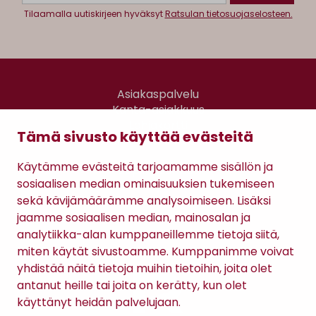
Tilaamalla uutiskirjeen hyväksyt
Ratsulan tietosuojaselosteen.
Asiakaspalvelu
Kanta-asiakkuus
Lahjakortti
Tämä sivusto käyttää evästeitä
Gomee Ratsula Café
Käytämme evästeitä tarjoamamme sisällön ja
Sopimusehdot
sosiaalisen median ominaisuuksien tukemiseen
Tietosuojaseloste
sekä kävijämäärämme analysoimiseen. Lisäksi
Maksutavat
jaamme sosiaalisen median, mainosalan ja
analytiikka-alan kumppaneillemme tietoja siitä,
miten käytät sivustoamme. Kumppanimme voivat
yhdistää näitä tietoja muihin tietoihin, joita olet
antanut heille tai joita on kerätty, kun olet
käyttänyt heidän palvelujaan.