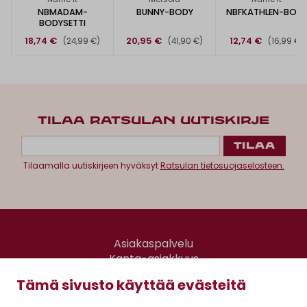
NBMADAM-
BUNNY-BODY
NBFKATHLEN-BOD
BODYSETTI
18,74 €
20,95 €
12,74 €
(24,99 €)
(41,90 €)
(16,99 €)
TILAA RATSULAN UUTISKIRJE
Tilaamalla uutiskirjeen hyväksyt
Ratsulan tietosuojaselosteen.
Asiakaspalvelu
Kanta-asiakkuus
Lahjakortti
Tämä sivusto käyttää evästeitä
Gomee Ratsula Café