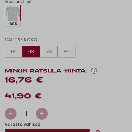
Vaaleanvihreä
-60%
VALITSE KOKO
62
68
74
80
i
MINUN RATSULA -HINTA:
16,76 €
41,90 €
-
+
1
Varasto vähissä