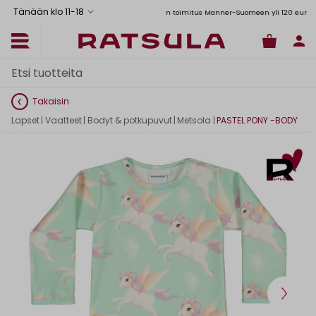
Tänään klo 11
-
18
Toimituskulut alk. 6,90€
Ilmainen toimitus Manner-Suomeen yli 120 euron tilauks
Takaisin
Lapset
|
Vaatteet
|
Bodyt & potkupuvut
|
Metsola
|
PASTEL PONY -BODY