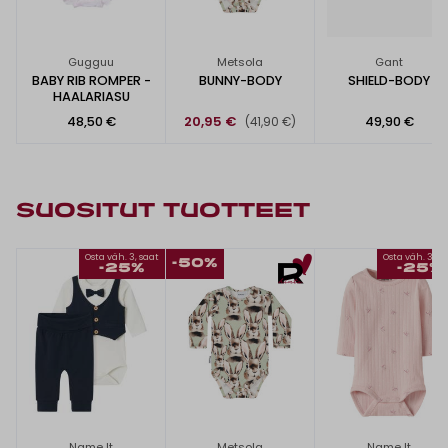
Gugguu
Metsola
Gant
BABY RIB ROMPER -
BUNNY-BODY
SHIELD-BODY
HAALARIASU
48,50 €
20,95 €
49,90 €
(41,90 €)
SUOSITUT TUOTTEET
Osta väh. 3, saat
Osta väh. 3, s
-50%
-25%
-25%
Name It
Metsola
Name It