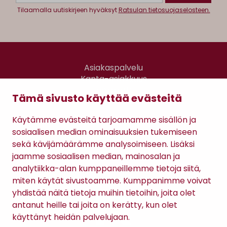
Tilaamalla uutiskirjeen hyväksyt
Ratsulan tietosuojaselosteen.
Asiakaspalvelu
Kanta-asiakkuus
Lahjakortti
Tämä sivusto käyttää evästeitä
Gomee Ratsula Café
Käytämme evästeitä tarjoamamme sisällön ja
Sopimusehdot
sosiaalisen median ominaisuuksien tukemiseen
Tietosuojaseloste
sekä kävijämäärämme analysoimiseen. Lisäksi
Maksutavat
jaamme sosiaalisen median, mainosalan ja
analytiikka-alan kumppaneillemme tietoja siitä,
miten käytät sivustoamme. Kumppanimme voivat
yhdistää näitä tietoja muihin tietoihin, joita olet
antanut heille tai joita on kerätty, kun olet
käyttänyt heidän palvelujaan.