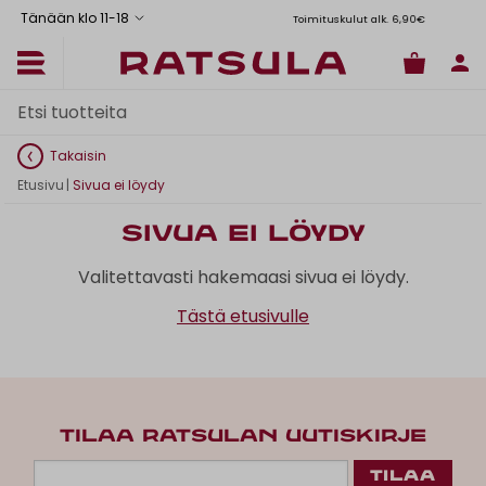
Tänään klo 11
-
18
Toimituskulut alk. 6,90€
Il
Takaisin
Etusivu
|
Sivua ei löydy
Sivua ei löydy
Valitettavasti hakemaasi sivua ei löydy.
Tästä etusivulle
TILAA RATSULAN UUTISKIRJE