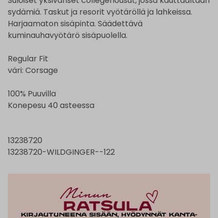
Suloiset yksiväriset collegehousut, jossa kauttaaltaan
sydämiä. Taskut ja resorit vyötäröllä ja lahkeissa.
Harjaamaton sisäpinta. Säädettävä
kuminauhavyötärö sisäpuolella.
Regular Fit
väri: Corsage
100% Puuvilla
Konepesu 40 asteessa
13238720
13238720-WILDGINGER--122
Kirjautuneena sisään, hyödynnät kanta-