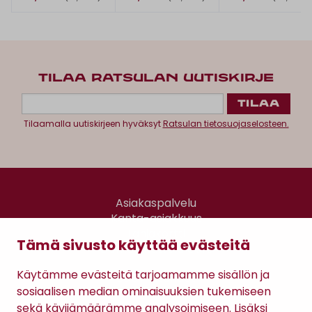
TILAA RATSULAN UUTISKIRJE
Tilaamalla uutiskirjeen hyväksyt
Ratsulan tietosuojaselosteen.
Asiakaspalvelu
Kanta-asiakkuus
Lahjakortti
Tämä sivusto käyttää evästeitä
Gomee Ratsula Café
Käytämme evästeitä tarjoamamme sisällön ja
Sopimusehdot
sosiaalisen median ominaisuuksien tukemiseen
Tietosuojaseloste
sekä kävijämäärämme analysoimiseen. Lisäksi
Maksutavat