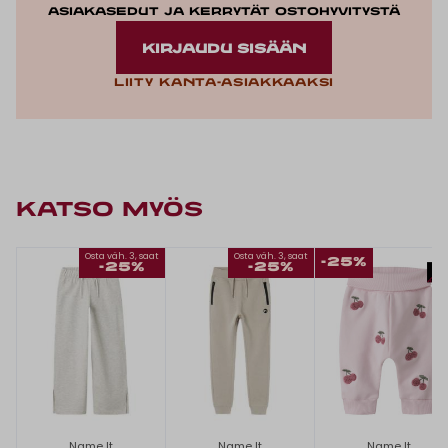
asiakasedut ja kerrytät ostohyvitystä
KIRJAUDU SISÄÄN
Liity kanta-asiakkaaksi
KATSO MYÖS
Osta väh. 3, saat
Osta väh. 3, saat
-25%
-25%
-25%
Name It
Name It
Name It