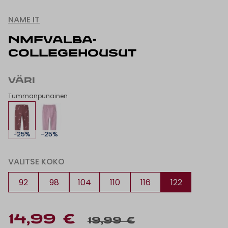
NAME IT
NMFVALBA-
COLLEGEHOUSUT
VÄRI
Tummanpunainen
-25%
-25%
VALITSE KOKO
92
98
104
110
116
122
14,99 €
19,99 €