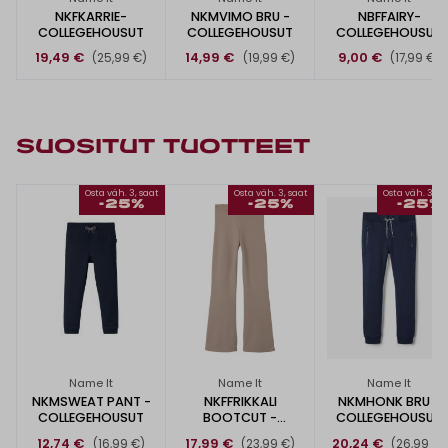
NKFKARRIE-
NKMVIMO BRU -
NBFFAIRY-
COLLEGEHOUSUT
COLLEGEHOUSUT
COLLEGEHOUSUT
19,49 €
14,99 €
9,00 €
(25,99 €)
(19,99 €)
(17,99 €)
SUOSITUT TUOTTEET
Osta väh. 3, saat
Osta väh. 3, saat
Osta väh. 3, s
-25%
-25%
-25%
Name It
Name It
Name It
NKMSWEAT PANT -
NKFFRIKKALI
NKMHONK BRU -
COLLEGEHOUSUT
BOOTCUT -
COLLEGEHOUSUT
HOUSUT
12,74 €
17,99 €
20,24 €
(16,99 €)
(23,99 €)
(26,99 €)