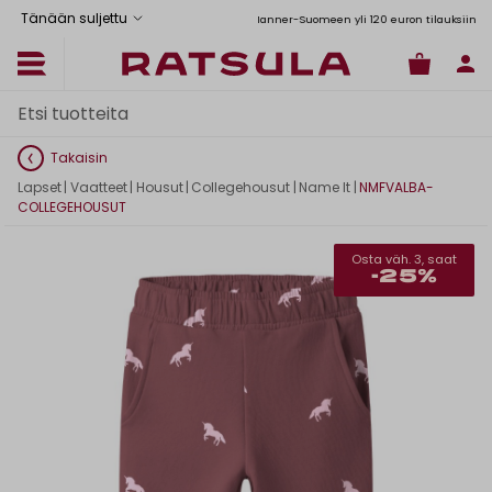
Tänään suljettu
Ilmainen toimitus Manner-Suomeen yli 120 euron tilauksiin
Toimituskulut alk. 6,90€
Takaisin
Lapset
|
Vaatteet
|
Housut
|
Collegehousut
|
Name It
|
NMFVALBA-
COLLEGEHOUSUT
Osta väh. 3, saat
-25%